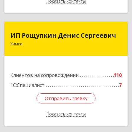
Показать контакты
Назад
ИП Рощупкин Денис Сергеевич
ИП Рощупкин Денис Сергеевич
Химки
141402, Московская обл, г.о. Химки, Химки г,
Московская ул, дом № 21А, кв.126
Подробнее
Клиентов на сопровождении
110
1С:Специалист
7
Отправить заявку
Отправить заявку
Показать контакты
Назад