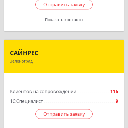
Отправить заявку
Отправить заявку
Показать контакты
Назад
САЙНРЕС
САЙНРЕС
Зеленоград
124365, Москва г, Зеленоград г, корпус 2307А,
кв.37
Подробнее
Клиентов на сопровождении
116
1С:Специалист
9
Отправить заявку
Отправить заявку