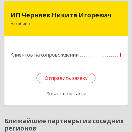
ИП Черняев Никита Игоревич
ИП Черняев Никита Игоревич
Нахабино
143430, Московская обл, Красногорский р-н,
Нахабино рп, Красноармейская ул, дом № 60,
кв.8
Подробнее
Клиентов на сопровождении
1
Отправить заявку
Отправить заявку
Показать контакты
Назад
Ближайшие партнеры из соседних
регионов