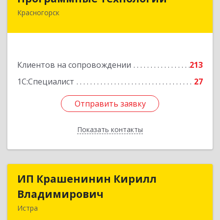
Красногорск
143408, Московская обл, Красногорский р-н,
Красногорск г, Ленина ул, дом № 45, оф.40
Подробнее
Клиентов на сопровождении
213
1С:Специалист
27
Отправить заявку
Отправить заявку
Показать контакты
Назад
ИП Крашенинин Кирилл
ИП Крашенинин Кирилл
Владимирович
Владимирович
Истра
143500, Московская обл, Истра г, 9