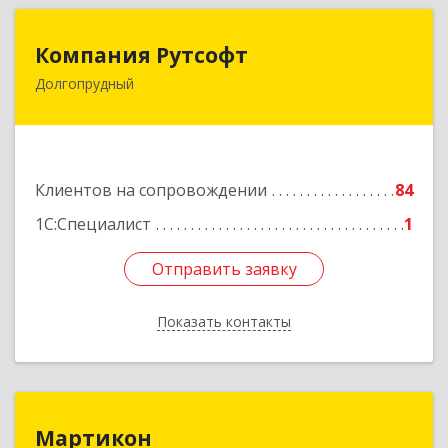
Компания Рутсофт
Компания Рутсофт
Долгопрудный
141700, Московская обл, Долгопрудный г,
Новый Бульвар ул, дом № 22, пом.12
Подробнее
Клиентов на сопровождении
84
1С:Специалист
1
Отправить заявку
Отправить заявку
Показать контакты
Назад
Мартикон
Мартикон