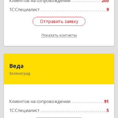
Клиентов на сопровождении
205
1С:Специалист
9
Отправить заявку
Отправить заявку
Показать контакты
Назад
Веда
Веда
Зеленоград
124683, Москва г, Зеленоград г, корпус 1504,
н.п.II
Подробнее
Клиентов на сопровождении
91
1С:Специалист
5