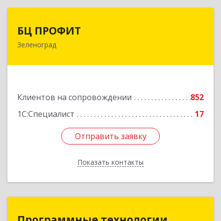
БЦ ПРОФИТ
БЦ ПРОФИТ
Зеленоград
124482, Москва г, Зеленоград г, корпус 340,
этаж 1, пом.Х, ком.1-5
Подробнее
Клиентов на сопровождении
852
1С:Специалист
17
Отправить заявку
Отправить заявку
Показать контакты
Назад
Программные технологии
Программные технологии