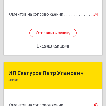
Подробнее
Клиентов на сопровождении
34
Отправить заявку
Отправить заявку
Показать контакты
Назад
ИП Савгуров Петр Уланович
ИП Савгуров Петр Уланович
Химки
141407, Московская обл, Химки г, Молодежная
ул, дом № 68, кв.443
Подробнее
Клиентов на сопровождении
43