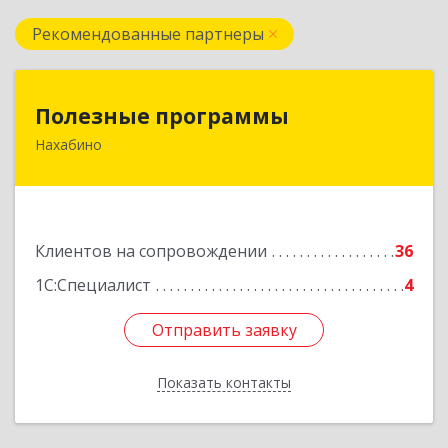
Рекомендованные партнеры
Полезные программы
Полезные программы
Нахабино
143432, Московская обл, Красногорский р-н,
Нахабино рп, Панфилова ул, дом № 9А, кв.6
Подробнее
Клиентов на сопровождении
36
1С:Специалист
4
Отправить заявку
Отправить заявку
Показать контакты
Назад