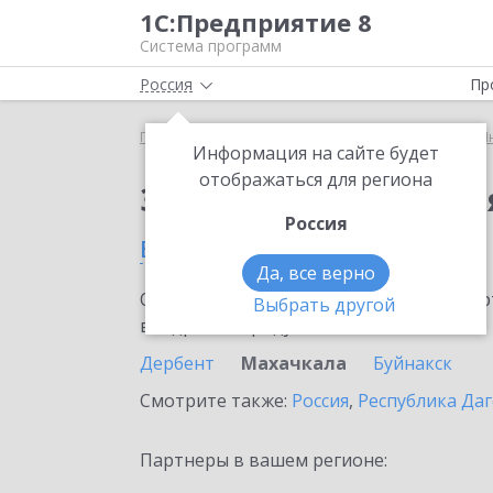
1С:Предприятие 8
Система программ
Россия
Пр
Главная
Сервисы ИТС
1С:Предприятие через И
Информация на сайте будет
отображаться для региона
Заказать 1С:Предпри
Россия
в Махачкале
Да, все верно
Ознакомьтесь с информационными карт
Выбрать другой
внедрение продукта.
Дербент
Махачкала
Буйнакск
Смотрите также:
Россия
,
Республика Даг
Партнеры в вашем регионе: