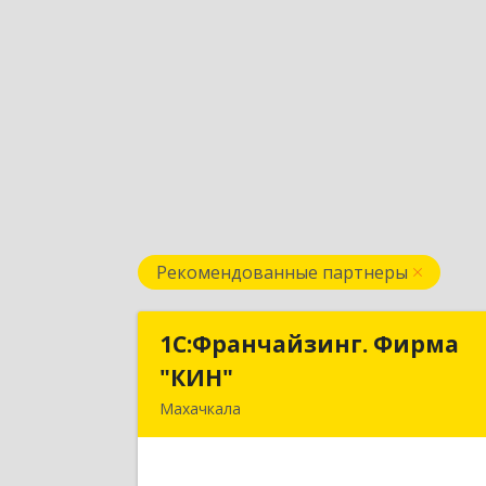
Рекомендованные партнеры
1С:Франчайзинг. Фирма
1С:Франчайзинг. Фирм
"КИН"
"КИН
Махачкала
367030, Дагестан Респ, Махачкала г
И.Казака ул, дом № 3