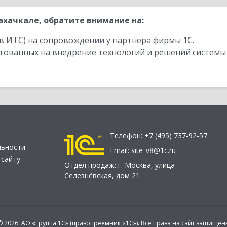
хачкале, обратите внимание на:
в ИТС) на сопровождении у партнера фирмы 1С.
стованных на внедрение технологий и решений системы
Телефон:
+7 (495) 737-92-57
льности
Email:
site_v8@1c.ru
 сайту
Отдел продаж:
г. Москва
,
улица
Селезнёвская, дом 21
© 2026 АО «Группа 1С» (правопреемник «1С»). Все права на сайт защищен