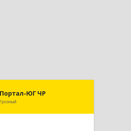
Портал-ЮГ ЧР
Портал-ЮГ ЧР
Грозный
364906, Чеченская Респ, Грозный г,
Путина пр-кт, дом № 30
Подробнее