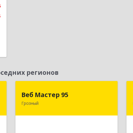
6
е
5
седних регионов
Д
Веб Мастер 95
Веб Мастер 95
Грозный
,
364050, Чеченская Респ, Грозный г,
А
Им Гайрбекова Муслима
Гайрбековича ул, дом № 72
е