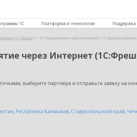
ограммы 1С
Платформа и технологии
Поддержка 
нтернет (1С:Фреш)
1С:Предприятие через Интернет (1С:Фреш) в Махачк
ятие через Интернет (1С:Фреш
очками, выберите партнёра и отправьте заявку на ко
естан
,
Республика Калмыкия
,
Ставропольский край
,
Чеч