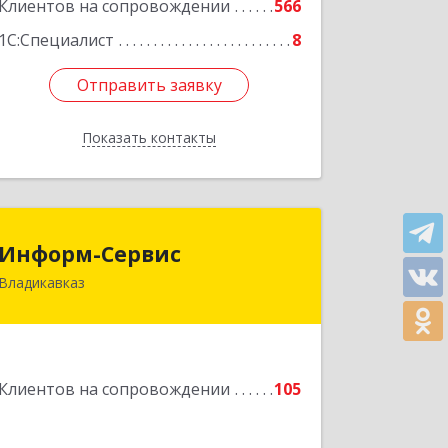
Клиентов на сопровождении
566
1С:Специалист
8
Отправить заявку
Отправить заявку
Показать контакты
Назад
Информ-Сервис
Информ-Сервис
Владикавказ
362020, Северная Осетия - Алания
Респ, Владикавказ г, Островского ул,
дом № 12, пом.3
Подробнее
Клиентов на сопровождении
105