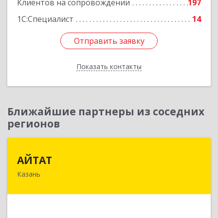
Клиентов на сопровождении
197
1С:Специалист
14
Отправить заявку
Отправить заявку
Показать контакты
Назад
Ближайшие партнеры из соседних
регионов
АЙТАТ
АЙТАТ
Казань
420097, Татарстан Респ, г.о. город Казань,
Казань г, Лейтенанта Шмидта ул, дом № 35А,
пом.203