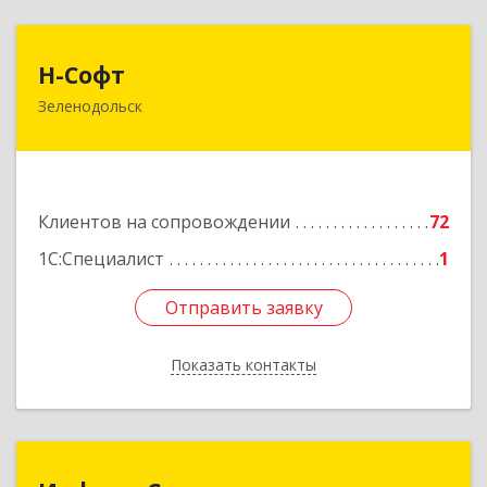
Н-Софт
Н-Софт
Зеленодольск
422521, Татарстан Респ (Татарстан),
Зеленодольский р-н, Зеленодольск г,
Универсиады ул, дом № 1
Подробнее
Клиентов на сопровождении
72
1С:Специалист
1
Отправить заявку
Отправить заявку
Показать контакты
Назад
Информ Сервис