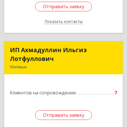
Отправить заявку
Отправить заявку
Показать контакты
Назад
ИП Ахмадуллин Ильгиз
ИП Ахмадуллин Ильгиз
Лотфуллович
Лотфуллович
Малмыж
612920, Кировская обл, г.Малмыж, ул.Ленина, 27
оф.1
Клиентов на сопровождении
7
Подробнее
Отправить заявку
Отправить заявку