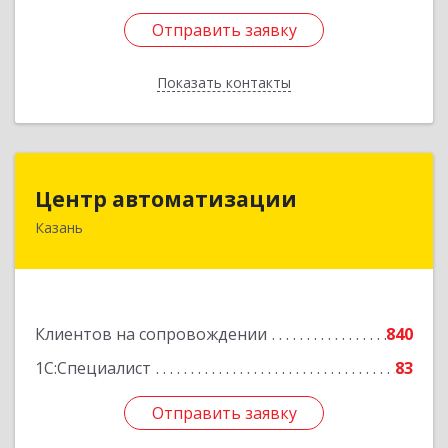
Отправить заявку
Отправить заявку
Показать контакты
Назад
Центр автоматизации
Центр автоматизации
Казань
420133, Татарстан Респ, Казань г, Ямашева пр-
кт, дом № 92
Подробнее
Клиентов на сопровождении
840
1С:Специалист
83
Отправить заявку
Отправить заявку