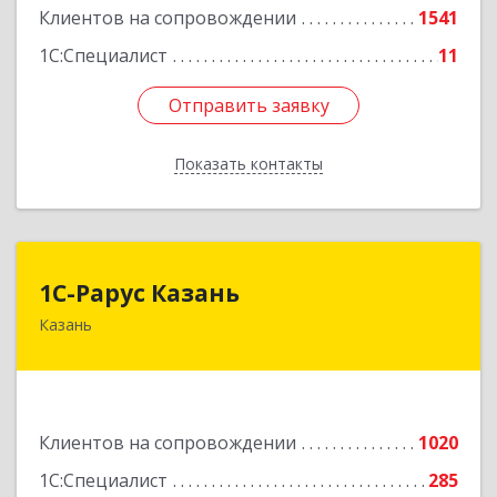
Подробнее
Клиентов на сопровождении
1541
1С:Специалист
11
Отправить заявку
Отправить заявку
Показать контакты
Назад
1С-Рарус Казань
1С-Рарус Казань
Казань
420088, Татарстан Респ, Казань г, Победы пр-
кт, дом № 159
Подробнее
Клиентов на сопровождении
1020
1С:Специалист
285