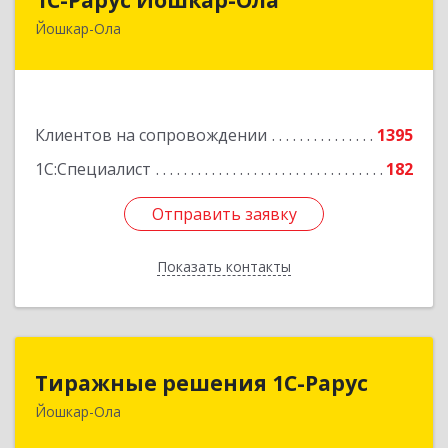
Йошкар-Ола
424004, Марий Эл Респ, Йошкар-Ола г, Волкова
ул, дом № 68
Подробнее
Клиентов на сопровождении
1395
1С:Специалист
182
Отправить заявку
Отправить заявку
Показать контакты
Назад
Тиражные решения 1С-Рарус
Тиражные решения 1С-Рарус
Йошкар-Ола
424003, Марий Эл Респ, Йошкар-Ола г,
Суворова ул, дом № 13Б