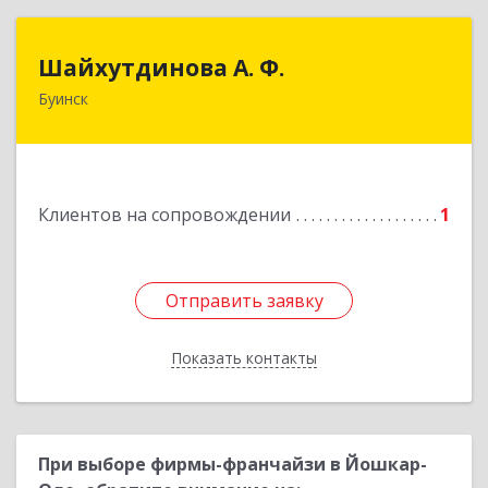
Шайхутдинова А. Ф.
Шайхутдинова А. Ф.
Буинск
РТ, г.Буинск, ул.Р.Люксембург, д.144Б
Подробнее
Клиентов на сопровождении
1
Отправить заявку
Отправить заявку
Показать контакты
Назад
При выборе фирмы-франчайзи в Йошкар-