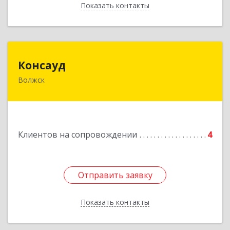
Показать контакты
Назад
Консауд
Консауд
Волжск
425005, Марий Эл респ, Волжск г, Пролетарская
ул, дом 4А, офис 21
Подробнее
Клиентов на сопровождении
4
Отправить заявку
Отправить заявку
Показать контакты
Назад