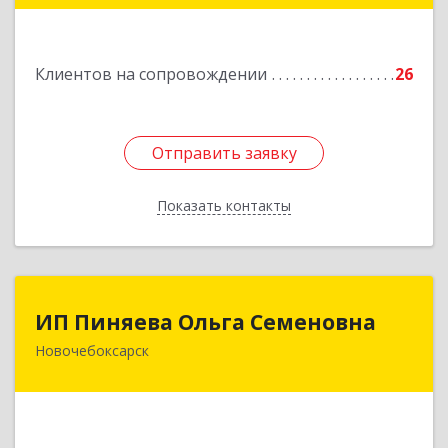
Подробнее
Клиентов на сопровождении
26
Отправить заявку
Отправить заявку
Показать контакты
Назад
ИП Пиняева Ольга Семеновна
ИП Пиняева Ольга Семеновна
Новочебоксарск
429965, Чувашская Республика - Чувашия,
Новочебоксарск г, Пионерская ул, дом № 2,
корпус 2, кв.141