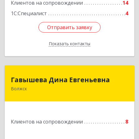
Подробнее
Клиентов на сопровождении
14
1С:Специалист
4
Отправить заявку
Отправить заявку
Показать контакты
Назад
Гавышева Дина Евгеньевна
Гавышева Дина Евгеньевна
Волжск
Подробнее
Клиентов на сопровождении
8