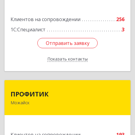
Подробнее
Клиентов на сопровождении
256
1С:Специалист
3
Отправить заявку
Отправить заявку
Показать контакты
Назад
ПРОФИТИК
ПРОФИТИК
Можайск
143200, Московская обл, Можайский р-н,
Можайск г, Молодежная ул, дом № 4
Подробнее
Клиентов на сопровождении
193