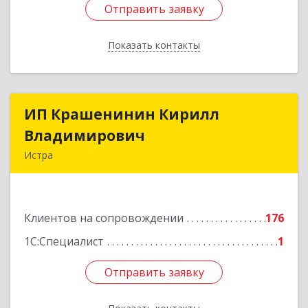
Отправить заявку
Отправить заявку
Показать контакты
Назад
ИП Крашенинин Кирилл
ИП Крашенинин Кирилл
Владимирович
Владимирович
Истра
143500, Московская обл, Истра г, 9
Гвардейской Дивизии ул, дом № 62, корпус В,
кв.68
Клиентов на сопровождении
176
Подробнее
1С:Специалист
1
Отправить заявку
Отправить заявку