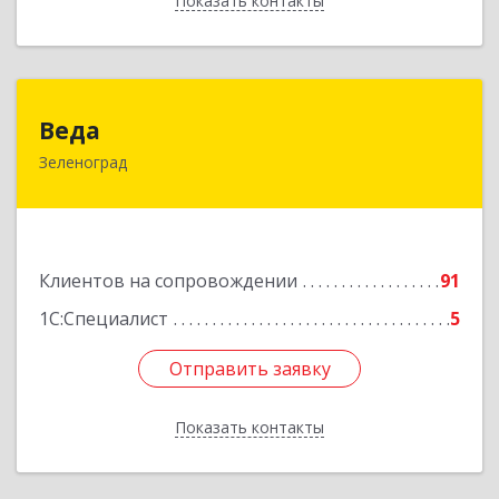
Показать контакты
Назад
Веда
Веда
Зеленоград
124683, Москва г, Зеленоград г, корпус 1504,
н.п.II
Подробнее
Клиентов на сопровождении
91
1С:Специалист
5
Отправить заявку
Отправить заявку
Показать контакты
Назад