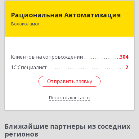
Рациональная Автоматизация
Рациональная Автоматизация
Волоколамск
143600, Московская обл, Волоколамский р-н,
Волоколамск г, Октябрьская пл, дом № 10,
оф.12
Подробнее
Клиентов на сопровождении
304
1С:Специалист
2
Отправить заявку
Отправить заявку
Показать контакты
Назад
Ближайшие партнеры из соседних
регионов