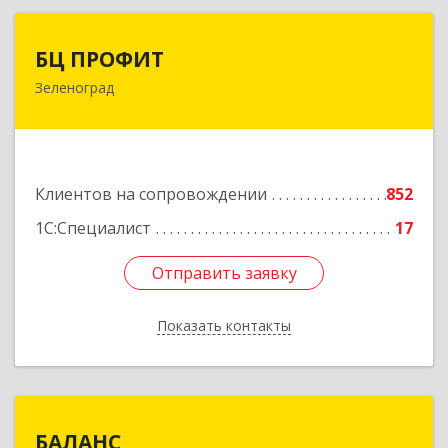
БЦ ПРОФИТ
БЦ ПРОФИТ
Зеленоград
124482, Москва г, Зеленоград г, корпус 340,
этаж 1, пом.Х, ком.1-5
Подробнее
Клиентов на сопровождении
852
1С:Специалист
17
Отправить заявку
Отправить заявку
Показать контакты
Назад
БАЛАНС
БАЛАНС