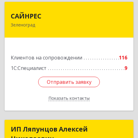
САЙНРЕС
САЙНРЕС
Зеленоград
124365, Москва г, Зеленоград г, корпус 2307А,
кв.37
Подробнее
Клиентов на сопровождении
116
1С:Специалист
9
Отправить заявку
Отправить заявку
Показать контакты
Назад
ИП Ляпунцов Алексей
ИП Ляпунцов Алексей