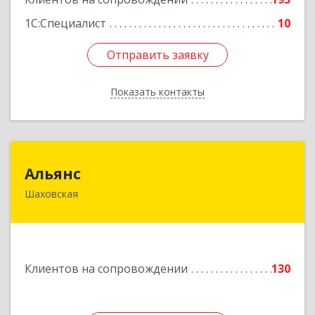
1С:Специалист
10
Отправить заявку
Отправить заявку
Показать контакты
Назад
Альянс
Альянс
Шаховская
143700, Московская обл, Шаховской р-н,
рп.Шаховская, ул.1-я Советская, дом № 44
Подробнее
Клиентов на сопровождении
130