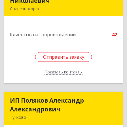
Николаевич
Николаевич
Солнечногорск
Подробнее
Клиентов на сопровождении
42
Отправить заявку
Отправить заявку
Показать контакты
Назад
ИП Поляков Александр
ИП Поляков Александр
Александрович
Александрович
Тучково
143160, Московская обл., Рузский р-н,