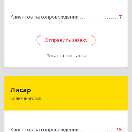
Дорохово п., Московская ул., д.9
Клиентов на сопровождении
7
Подробнее
Отправить заявку
Отправить заявку
Показать контакты
Назад
Лисар
Лисар
Солнечногорск
141551, Московская обл, Солнечногорский р-н,
Андреевка рп, Жилинская ул, дом № 27, корпус
3, кв.120
Подробнее
Клиентов на сопровождении
15