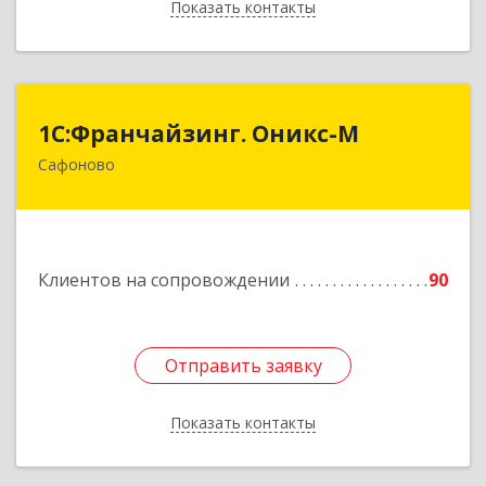
Показать контакты
Назад
1С:Франчайзинг. Оникс-М
1С:Франчайзинг. Оникс-М
Сафоново
215500, Смоленская обл, Сафоновский р-н,
Сафоново г, Революционная ул, дом № 9а
Подробнее
Клиентов на сопровождении
90
Отправить заявку
Отправить заявку
Показать контакты
Назад