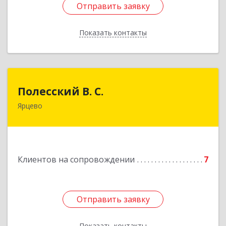
Отправить заявку
Отправить заявку
Показать контакты
Назад
Полесский В. С.
Полесский В. С.
Ярцево
215800,Смоленская обл. г. Ярцево,
ул.Краснофлотская д.30
Подробнее
Клиентов на сопровождении
7
Отправить заявку
Отправить заявку
Показать контакты
Назад