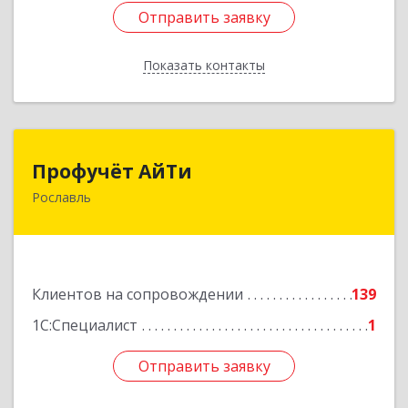
Отправить заявку
Отправить заявку
Показать контакты
Назад
Профучёт АйТи
Профучёт АйТи
Рославль
216500, Смоленская обл, Рославльский р-н,
Рославль г, Урицкого ул, дом № 13, кв.4
Подробнее
Клиентов на сопровождении
139
1С:Специалист
1
Отправить заявку
Отправить заявку