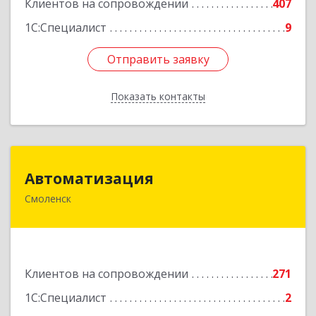
Клиентов на сопровождении
407
1С:Специалист
9
Отправить заявку
Отправить заявку
Показать контакты
Назад
Автоматизация
Автоматизация
Смоленск
214019, Смоленская обл, Смоленск г, Марии
Октябрьской ул, дом № 16, оф.107
Подробнее
Клиентов на сопровождении
271
1С:Специалист
2