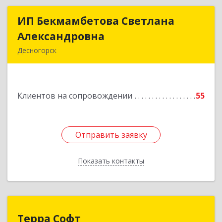
ИП Бекмамбетова Светлана
ИП Бекмамбетова Светлана
Александровна
Александровна
Десногорск
216400, Смоленская обл, Десногорск г, 4-й мкр,
дом № 7, кв.11
Клиентов на сопровождении
55
Подробнее
Отправить заявку
Отправить заявку
Показать контакты
Назад
Терра Софт
Терра Софт