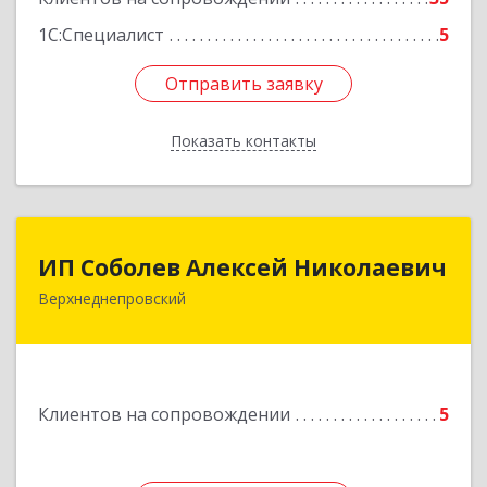
1С:Специалист
5
Отправить заявку
Отправить заявку
Показать контакты
Назад
ИП Соболев Алексей Николаевич
ИП Соболев Алексей Николаевич
Верхнеднепровский
Подробнее
Клиентов на сопровождении
5