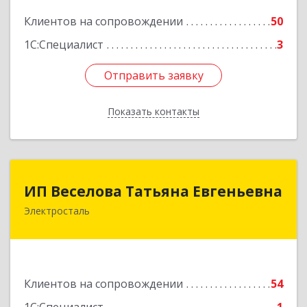
Подробнее
Клиентов на сопровождении
50
1С:Специалист
3
Отправить заявку
Отправить заявку
Показать контакты
Назад
ИП Веселова Татьяна Евгеньевна
ИП Веселова Татьяна Евгеньевна
Электросталь
144000, Московская обл, Электросталь г,
Николаева ул, дом № 6, кв.6
Подробнее
Клиентов на сопровождении
54