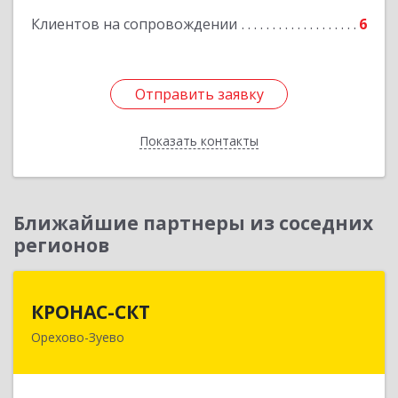
Клиентов на сопровождении
6
Отправить заявку
Отправить заявку
Показать контакты
Назад
Ближайшие партнеры из соседних
регионов
КРОНАС-СКТ
КРОНАС-СКТ
Орехово-Зуево
142600, Московская обл, Орехово-Зуево г,
Бабушкина ул, дом № 2А, пом.31