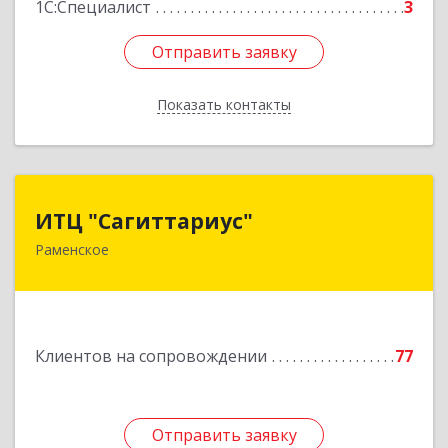
1С:Специалист
3
Отправить заявку
Отправить заявку
Показать контакты
Назад
ИТЦ "Сагиттариус"
ИТЦ "Сагиттариус"
Раменское
140103, Московская обл, Раменское г,
Приборостроителей ул, дом № 16А, кв.16
Подробнее
Клиентов на сопровождении
77
Отправить заявку
Отправить заявку