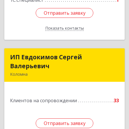
1С:Специалист
1
Отправить заявку
Отправить заявку
Показать контакты
Назад
ИП Евдокимов Сергей
ИП Евдокимов Сергей
Валерьевич
Валерьевич
Коломна
140400, Московская обл, Коломна г,
Толстикова ул, дом № 1а, кв.9
Клиентов на сопровождении
33
Подробнее
Отправить заявку
Отправить заявку