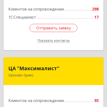
Подробнее
Клиентов на сопровождении
298
1С:Специалист
17
Отправить заявку
Отправить заявку
Показать контакты
Назад
ЦА "Максималист"
ЦА "Максималист"
Орехово-Зуево
142600, Московская обл, Орехово-Зуево г,
Ленина ул, дом № 78
Подробнее
Клиентов на сопровождении
93