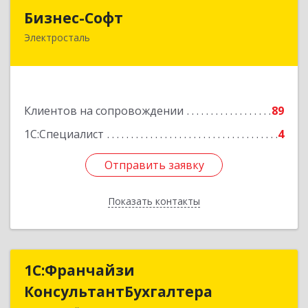
Бизнес-Софт
Бизнес-Софт
Электросталь
144000, Московская обл, Электросталь г, Карла
Маркса ул, дом № 26
Подробнее
Клиентов на сопровождении
89
1С:Специалист
4
Отправить заявку
Отправить заявку
Показать контакты
Назад
1С:Франчайзи
1С:Франчайзи
КонсультантБухгалтера
КонсультантБухгалтера