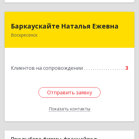
Баркаускайте Наталья Ежевна
Баркаускайте Наталья Ежевна
Воскресенск
140222, Московская обл, Воскресенский р-н,
Воскресенск г, Карпово с., Центральная ул., дом
№ 55А
Подробнее
Клиентов на сопровождении
3
Отправить заявку
Отправить заявку
Показать контакты
Назад