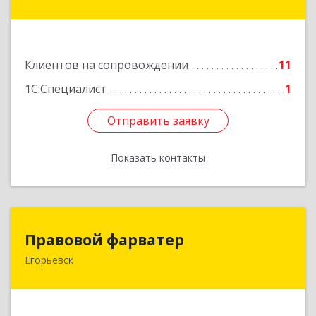
Парижской Коммуны ул, дом № 1Б, кв.316
Подробнее
Клиентов на сопровождении
11
1С:Специалист
1
Отправить заявку
Отправить заявку
Показать контакты
Назад
Правовой фарватер
Правовой фарватер
Егорьевск
Подробнее