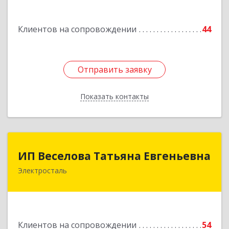
Ленина пр-кт, дом № 04, корпус 2, кв.39
Клиентов на сопровождении
44
Подробнее
Отправить заявку
Отправить заявку
Показать контакты
Назад
ИП Веселова Татьяна Евгеньевна
ИП Веселова Татьяна Евгеньевна
Электросталь
144000, Московская обл, Электросталь г,
Николаева ул, дом № 6, кв.6
Подробнее
Клиентов на сопровождении
54