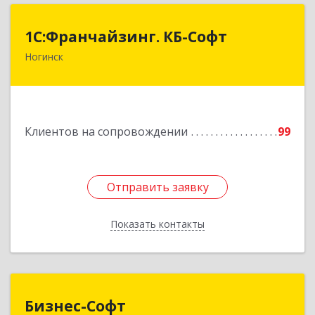
1С:Франчайзинг. КБ-Софт
1С:Франчайзинг. КБ-Софт
Ногинск
142400, Московская обл, г.о Богородский,
Ногинск г, Индустриальная ул, Здание № 41В,
оф.449
Подробнее
Клиентов на сопровождении
99
Отправить заявку
Отправить заявку
Показать контакты
Назад
Бизнес-Софт
Бизнес-Софт