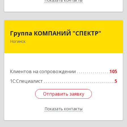
Показать контакты
Назад
Группа КОМПАНИЙ "СПЕКТР"
Группа КОМПАНИЙ "СПЕКТР"
Ногинск
142400, Московская обл, г.о.Богородский,
Ногинск г, Рогожская ул, дом № 89, оф.210
Подробнее
Клиентов на сопровождении
105
1С:Специалист
5
Отправить заявку
Отправить заявку
Показать контакты
Назад