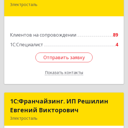
Электросталь
144000, Московская обл, Электросталь г, Карла
Маркса ул, дом № 26
Подробнее
Клиентов на сопровождении
89
1С:Специалист
4
Отправить заявку
Отправить заявку
Показать контакты
Назад
1С:Франчайзинг. ИП Решилин
1С:Франчайзинг. ИП Решилин
Евгений Викторович
Евгений Викторович
Электросталь
144006, Московская обл, Электросталь г,