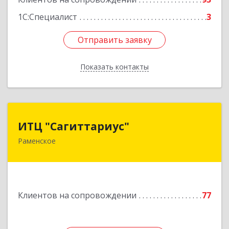
1С:Специалист
3
Отправить заявку
Отправить заявку
Показать контакты
Назад
ИТЦ "Сагиттариус"
ИТЦ "Сагиттариус"
Раменское
140103, Московская обл, Раменское г,
Приборостроителей ул, дом № 16А, кв.16
Подробнее
Клиентов на сопровождении
77