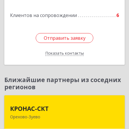
Подробнее
Клиентов на сопровождении
6
Отправить заявку
Отправить заявку
Показать контакты
Назад
Ближайшие партнеры из соседних
регионов
КРОНАС-СКТ
КРОНАС-СКТ
Орехово-Зуево
142600, Московская обл, Орехово-Зуево г,
Бабушкина ул, дом № 2А, пом.31