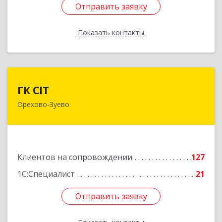
Отправить заявку
Отправить заявку
Показать контакты
Назад
ГК CIT
ГК CIT
Орехово-Зуево
142600, Московская обл, Орехово-Зуево г,
Стачки 1885 года ул, дом № 6, этаж 2,
помещения 29,31,32,36
Подробнее
Клиентов на сопровождении
127
1С:Специалист
21
Отправить заявку
Отправить заявку