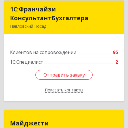
1С:Франчайзи
1С:Франчайзи
КонсультантБухгалтера
КонсультантБухгалтера
Павловский Посад
142500, Московская обл, Павловский Посад г,
Каляева ул, дом № 3, оф.38
Клиентов на сопровождении
95
Подробнее
1С:Специалист
2
Отправить заявку
Отправить заявку
Показать контакты
Назад
Майджести
Майджести