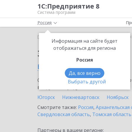
1С:Предприятие 8
Система программ
Россия
Пр
Главная
Сервисы ИТС
1С:Подпись
1С:Подпис
Информация на сайте будет
отображаться для региона
Заказать 1С:Подпись
Россия
в Тюменской области
Да, все верно
Ознакомьтесь с информационными карт
Выбрать другой
внедрение продукта.
Югорск
Нижневартовск
Ноябрьск
Смотрите также:
Россия
,
Архангельская 
Свердловская область
,
Томская область
Партнеры в вашем регионе: