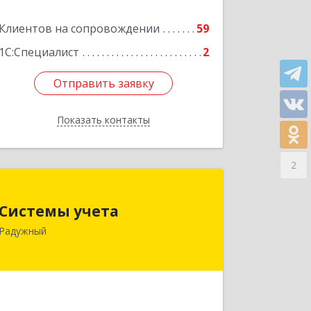
Подробнее
Клиентов на сопровождении
59
1С:Специалист
2
Отправить заявку
Отправить заявку
Показать контакты
Назад
2
Системы учета
Системы учета
628462, Ханты-Мансийский
Радужный
Автономный округ - Югра АО,
Радужный г, 3-й мкр, дом № 1
Подробнее