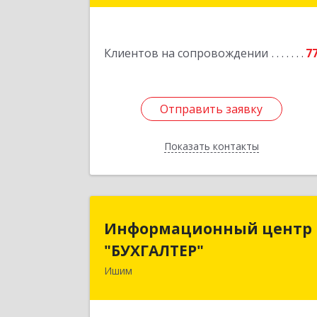
Подробне
Клиентов на сопровождении
7
Отправить заявку
Отправить заявку
Показать контакты
Назад
Информационный цент
Информационный центр
"БУХГАЛТЕР
"БУХГАЛТЕР"
Ишим
627750, Тюменская обл, Ишим г
Советская ул, дом № 1