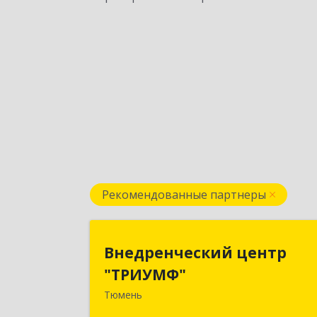
Рекомендованные партнеры
Внедренческий цент
Внедренческий центр
"ТРИУМФ
"ТРИУМФ"
Тюмень
625003, Тюменская обл, Тюмень г
Советская ул, дом № 3, оф.2