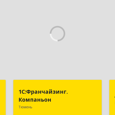
р
1С:Франчайзинг.
1С:Франчайзинг.
"
Компаньон
Компаньон
Тюмень
,
625049, Тюменская обл, Тюмень г,
5
Магнитогорская ул, дом № 11, корпус