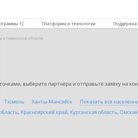
ограммы 1С
Платформа и технологии
Поддержка 
ь в Тюменской области
очками, выберите партнёра и отправьте заявку на ко
Тюмень
Ханты-Мансийск
Показать все населен
область
,
Красноярский край
,
Курганская область
,
Омская