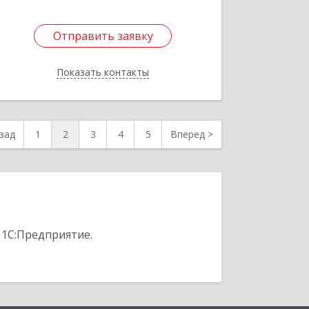
Отправить заявку
Отправить заявку
Показать контакты
Назад
зад
1
2
3
4
5
Вперед
>
 1С:Предприятие.