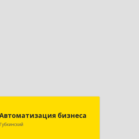
Автоматизация бизнеса
Автоматизация бизнеса
629830, Ямало-Ненецкий АО,
Губкинский
Губкинский г, мкр.6, дом № 5