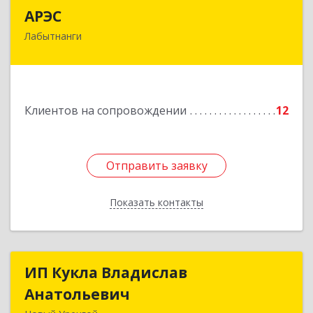
АРЭС
АРЭС
Лабытнанги
629400, Ямало-Ненецкий АО, Лабытнанги г,
Дзержинского ул, дом № 8, кв.62
Подробнее
Клиентов на сопровождении
12
Отправить заявку
Отправить заявку
Показать контакты
Назад
ИП Кукла Владислав
ИП Кукла Владислав
Анатольевич
Анатольевич