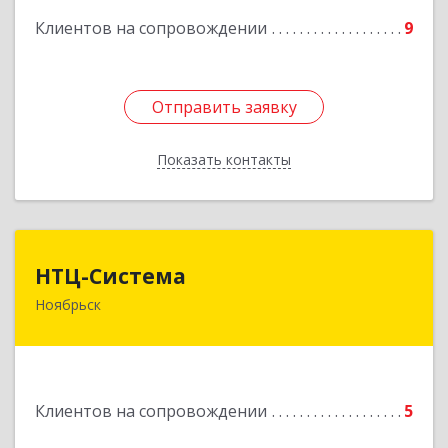
Клиентов на сопровождении
9
Отправить заявку
Отправить заявку
Показать контакты
Назад
НТЦ-Система
НТЦ-Система
Ноябрьск
629804, Ямало-Ненецкий АО, Ноябрьск г, 60 лет
СССР ул, дом № 39
Подробнее
Клиентов на сопровождении
5