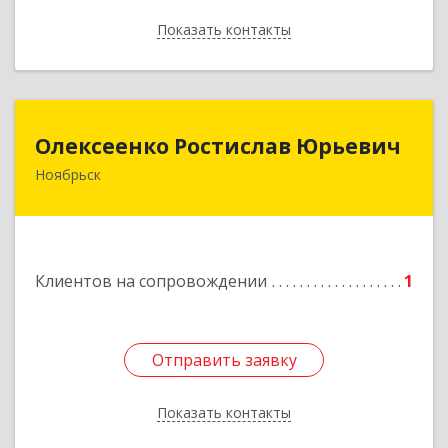
Показать контакты
Назад
Олексеенко Ростислав Юрьевич
Олексеенко Ростислав Юрьевич
Ноябрьск
629804, Ямало-Ненецкий АО, Ноябрьск г,
УТАДС п, дом № 84, кв.2
Подробнее
Клиентов на сопровождении
1
Отправить заявку
Отправить заявку
Показать контакты
Назад