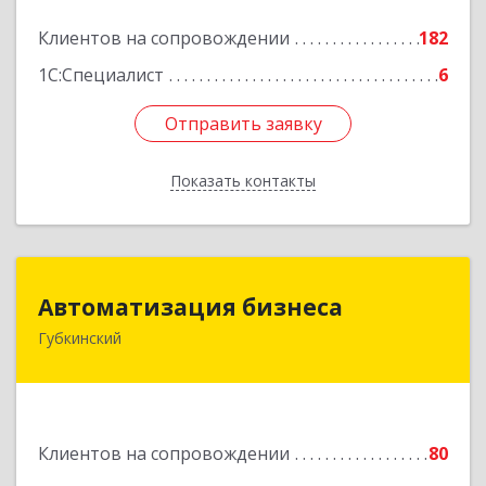
Подробнее
Клиентов на сопровождении
182
1С:Специалист
6
Отправить заявку
Отправить заявку
Показать контакты
Назад
Автоматизация бизнеса
Автоматизация бизнеса
Губкинский
629830, Ямало-Ненецкий АО, Губкинский г,
мкр.6, дом № 5
Подробнее
Клиентов на сопровождении
80