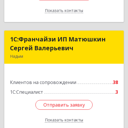
Показать контакты
Назад
1С:Франчайзи ИП Матюшкин
1С:Франчайзи ИП Матюшкин
Сергей Валерьевич
Сергей Валерьевич
Надым
629730, Ямало-Ненецкий АО, Надым г, ул.
Зверева, дом № 47, кв.28
Клиентов на сопровождении
38
Подробнее
1С:Специалист
3
Отправить заявку
Отправить заявку
Показать контакты
Назад