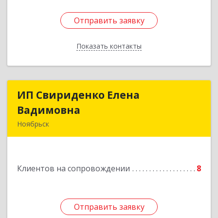
Отправить заявку
Отправить заявку
Показать контакты
Назад
ИП Свириденко Елена
ИП Свириденко Елена
Вадимовна
Вадимовна
Ноябрьск
629805, ЯНАО, Тюменская обл., г Ноябрьск,
ул.Магистральная д.65 ,кв.23
Клиентов на сопровождении
8
Подробнее
Отправить заявку
Отправить заявку