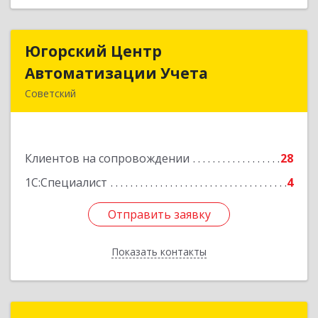
Югорский Центр
Югорский Центр
Автоматизации Учета
Автоматизации Учета
Советский
628242, Ханты-Мансийский Автономный округ
- Югра АО, Советский р-н, Советский г, Ленина
ул, дом № 18, оф.9
Клиентов на сопровождении
28
Подробнее
1С:Специалист
4
Отправить заявку
Отправить заявку
Показать контакты
Назад