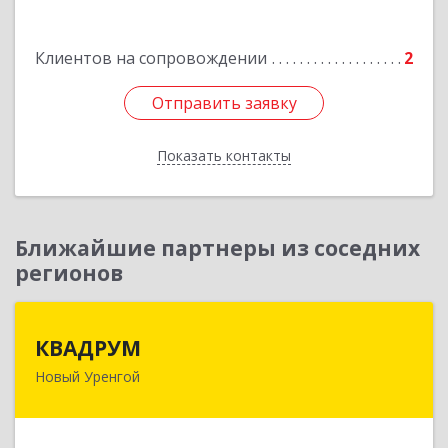
Подробнее
Клиентов на сопровождении
2
Отправить заявку
Отправить заявку
Показать контакты
Назад
Ближайшие партнеры из соседних
регионов
КВАДРУМ
КВАДРУМ
Новый Уренгой
629309, Ямало-Ненецкий АО, Новый Уренгой г,
Северное Кольцо ул, дом № 14