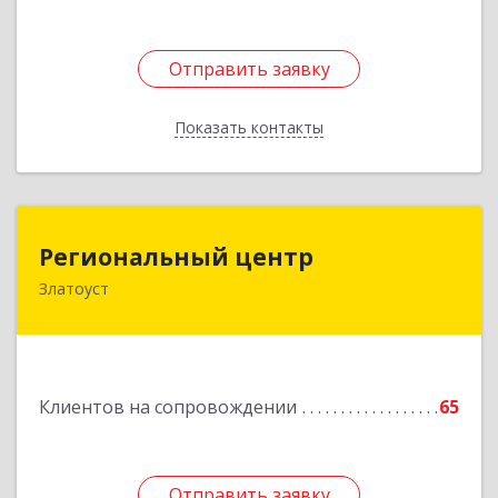
Отправить заявку
Отправить заявку
Показать контакты
Назад
Региональный центр
Региональный центр
Златоуст
456227, Челябинская обл, Златоуст г, Мира пр-
кт, дом № 21
Подробнее
Клиентов на сопровождении
65
Отправить заявку
Отправить заявку