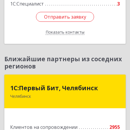
1С:Специалист
3
Отправить заявку
Отправить заявку
Показать контакты
Назад
Ближайшие партнеры из соседних
регионов
1С:Первый Бит, Челябинск
1С:Первый Бит, Челябинск
Челябинск
454084, Челябинская обл, Челябинск г,
Каслинская ул, дом № 77, оф.109
Подробнее
Клиентов на сопровождении
2955