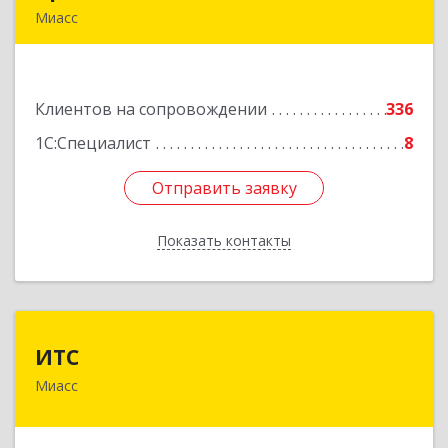
Миасс
456300, Челябинская обл, Миасс г, Романенко
ул, дом № 97
Клиентов на сопровождении
336
Подробнее
1С:Специалист
8
Отправить заявку
Отправить заявку
Показать контакты
Назад
ИТС
ИТС
Миасс
456300, Челябинская обл, Миасс г, Романенко
ул, дом № 50б