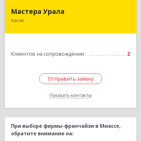
Мастера Урала
Мастера Урала
Касли
456830, Челябинская обл., г. Касли, ул. Карла
Либкнехта, д. 112а
Подробнее
Клиентов на сопровождении
2
Отправить заявку
Отправить заявку
Показать контакты
Назад
При выборе фирмы-франчайзи в Миассе,
обратите внимание на: