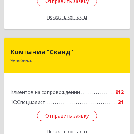
Отправить заявку
Отправить заявку
Показать контакты
Назад
Компания "Сканд"
Компания "Сканд"
Челябинск
454091, Челябинская обл, Челябинск г,
Революции пл, дом № 7, оф.1.16
Подробнее
Клиентов на сопровождении
912
1С:Специалист
31
Отправить заявку
Отправить заявку
Показать контакты
Назад