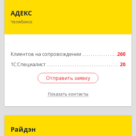
АДЕКС
АДЕКС
Челябинск
454080, Челябинская обл, Челябинск г, Смирных
ул, дом № 15А, пом.51
Подробнее
Клиентов на сопровождении
260
1С:Специалист
20
Отправить заявку
Отправить заявку
Показать контакты
Назад
Райдэн
Райдэн