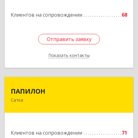
Подробнее
Клиентов на сопровождении
68
Отправить заявку
Отправить заявку
Показать контакты
Назад
ПАПИЛОН
ПАПИЛОН
Сатка
456910, Челябинская обл, Саткинский р-н, г
Сатка, ул Индустриальная, д.18
Подробнее
Клиентов на сопровождении
71