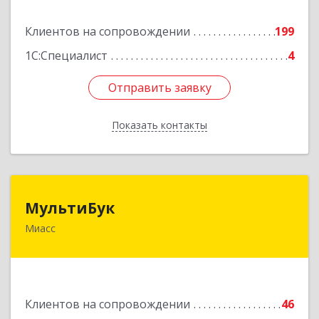
Подробнее
Клиентов на сопровождении
199
1С:Специалист
4
Отправить заявку
Отправить заявку
Показать контакты
Назад
МультиБук
МультиБук
Миасс
456318, Челябинская обл, Миасс г, Жуковского
ул, дом № 8, кв.61
Подробнее
Клиентов на сопровождении
46