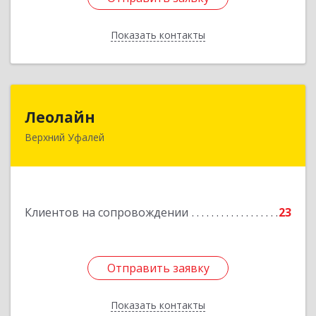
Показать контакты
Назад
Леолайн
Леолайн
Верхний Уфалей
456800, Челябинская обл, Верхний Уфалей г,
Ленина ул, дом № 147
Подробнее
Клиентов на сопровождении
23
Отправить заявку
Отправить заявку
Показать контакты
Назад