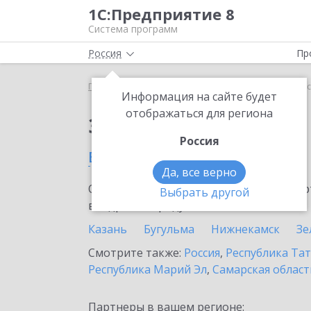
1С:Предприятие 8
Система программ
Россия
Пр
Главная
Сервисы ИТС
1С:Подпись
1С:Подпис
Информация на сайте будет
отображаться для региона
Заказать 1С:Подпись
Россия
в Буинске
Да, все верно
Ознакомьтесь с информационными карт
Выбрать другой
внедрение продукта.
Казань
Бугульма
Нижнекамск
Зе
Смотрите также:
Россия
,
Республика Тат
Республика Марий Эл
,
Самарская област
Партнеры в вашем регионе: