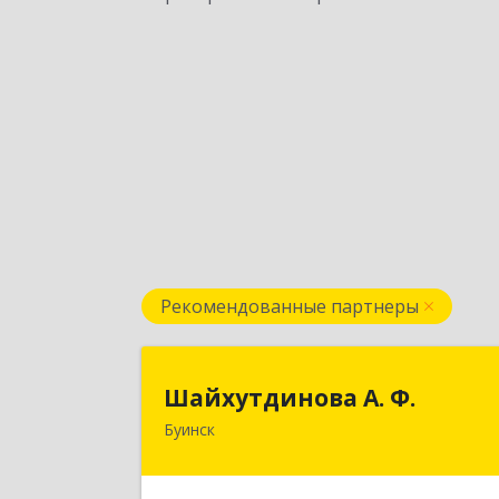
Рекомендованные партнеры
Шайхутдинова А. Ф
Шайхутдинова А. Ф.
Буинск
РТ, г.Буинск, ул.Р.Люксембург, д.144
Подробне