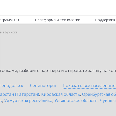
ограммы 1С
Платформа и технологии
Поддержка 
ь в Буинске
очками, выберите партнёра и отправьте заявку на ко
ленодольск
Лениногорск
Показать все населенны
арстан (Татарстан)
,
Кировская область
,
Оренбургская о
ь
,
Удмуртская республика
,
Ульяновская область
,
Чувашск