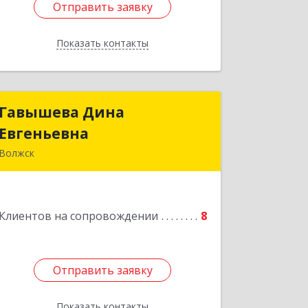
Отправить заявку
Отправить заявку
Показать контакты
Назад
Гавышева Дина
Гавышева Дина
Евгеньевна
Евгеньевна
Волжск
Подробнее
Клиентов на сопровождении
8
Отправить заявку
Отправить заявку
Показать контакты
Назад