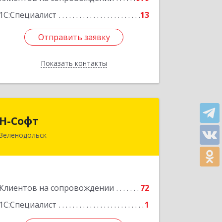
1С:Специалист
13
Отправить заявку
Отправить заявку
Показать контакты
Назад
Н-Софт
Н-Софт
Зеленодольск
422521, Татарстан Респ (Татарстан),
Зеленодольский р-н, Зеленодольск г,
Универсиады ул, дом № 1
Подробнее
Клиентов на сопровождении
72
1С:Специалист
1