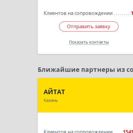
Клиентов на сопровождении
Отправить заявку
Отправить заявку
Показать контакты
Назад
Ближайшие партнеры из со
АЙТА
АЙТАТ
Казань
420097, Татарстан Респ, г.о. горо
Казань, Казань г, Лейтенант
Шмидта ул, дом № 35А, пом.20
Подробне
Клиентов на сопровождении
154