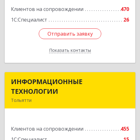
Клиентов на сопровождении
470
1С:Специалист
26
Отправить заявку
Отправить заявку
Показать контакты
Назад
ИНФОРМАЦИОННЫЕ
ИНФОРМАЦИОННЫЕ
ТЕХНОЛОГИИ
ТЕХНОЛОГИИ
Тольятти
445043, Самарская обл, Тольятти г, Южное ш,
дом № 161, корпус 2.1, оф.309А
Клиентов на сопровождении
455
Подробнее
1С:Специалист
15