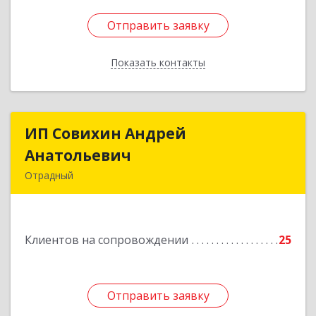
Отправить заявку
Отправить заявку
Показать контакты
Назад
ИП Совихин Андрей
ИП Совихин Андрей
Анатольевич
Анатольевич
Отрадный
446300, Самарская обл, Отрадный г, Ленина ул,
дом № 3, кв.85
Клиентов на сопровождении
25
Подробнее
Отправить заявку
Отправить заявку