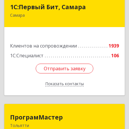
1С:Первый Бит, Самара
1С:Первый Бит, Самара
Самара
443013, Самарская обл, Самара г, Дачная ул,
дом № 24, пом.2/25
Подробнее
Клиентов на сопровождении
1939
1С:Специалист
106
Отправить заявку
Отправить заявку
Показать контакты
Назад
ПрограмМастер
ПрограмМастер
Тольятти
445004, Самарская обл, Тольятти г,