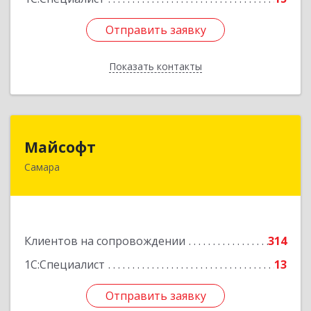
Отправить заявку
Отправить заявку
Показать контакты
Назад
Майсофт
Майсофт
Самара
443076, Самарская обл, Самара г, Партизанская
ул, дом № 177А, ком.1,2,3,4,5
Подробнее
Клиентов на сопровождении
314
1С:Специалист
13
Отправить заявку
Отправить заявку