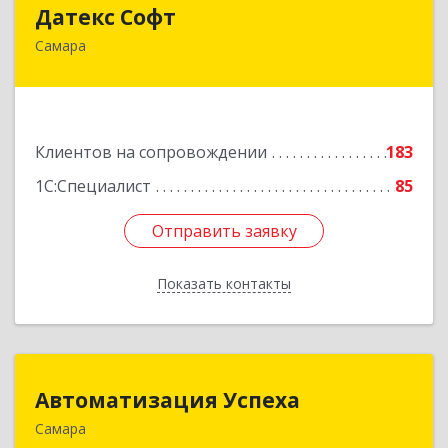
Датекс Софт
Датекс Софт
Самара
443070, Самарская обл, Самара г, Партизанская
ул, дом № 86, оф.723
Подробнее
Клиентов на сопровождении
183
1С:Специалист
85
Отправить заявку
Отправить заявку
Показать контакты
Назад
Автоматизация Успеха
Автоматизация Успеха
Самара
443011, Самарская обл, Самара г, 22