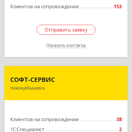
Клиентов на сопровождении
153
Отправить заявку
Отправить заявку
Показать контакты
Назад
СОФТ-СЕРВИС
СОФТ-СЕРВИС
Новокуйбышевск
446206, Самарская обл, Новокуйбышевск г,
Островского ул, дом № 17А 12, оф.47
Подробнее
Клиентов на сопровождении
38
1С:Специалист
2