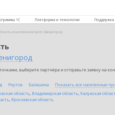
ограммы 1С
Платформа и технологии
Поддержка 
етность в населенном пунте Звенигород
сть
енигород
очками, выберите партнёра и отправьте заявку на ко
д
Реутов
Балашиха
Показать все населенные
пу
овская область
,
Владимирская область
,
Калужская облас
ласть
,
Ярославская область