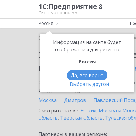
1С:Предприятие 8
Система программ
Россия
Пр
Главная
Сервисы ИТС
1С-Отчетность
1С-Отч
Информация на сайте будет
отображаться для региона
Заказать 1С-Отчетно
Россия
в населенном пунте
Зв
Да, все верно
Ознакомьтесь с информационными карт
Выбрать другой
внедрение продукта.
Москва
Дмитров
Павловский Поса
Смотрите также:
Россия
,
Москва и Моск
область
,
Тверская область
,
Тульская об
Партнеры в вашем регионе: