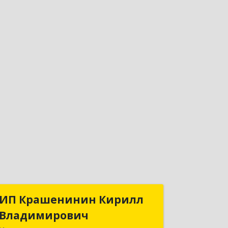
ИП Крашенинин Кирилл
ИП Крашенинин Кирилл
Владимирович
Владимирович