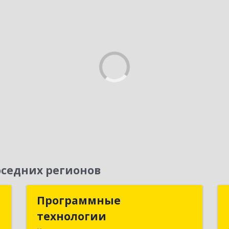
седних регионов
с
Программные
Программные
технологии
технологии
,