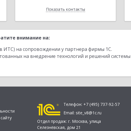
Показать контакты
Назад
атите внимание на:
в ИТС) на сопровождении у партнера фирмы 1С.
стованных на внедрение технологий и решений системы
Телефон:
+7 (495) 737-92-57
льности
Email:
site_v8@1c.ru
 сайту
Отдел продаж:
г. Москва
,
улица
Селезнёвская, дом 21