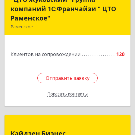
компаний 1С:Франчайзи " ЦТО
компаний 1С:Франчайзи " ЦТО
Раменское"
Раменское"
Раменское
140100, Московская обл, Раменское г, Дергаево
д, Центральная ул, дом № 58А
Клиентов на сопровождении
120
Подробнее
Отправить заявку
Отправить заявку
Показать контакты
Назад
Кайдзен Бизнес
Кайдзен Бизнес