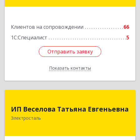
Подробнее
Клиентов на сопровождении
66
1С:Специалист
5
Отправить заявку
Отправить заявку
Показать контакты
Назад
ИП Веселова Татьяна Евгеньевна
ИП Веселова Татьяна Евгеньевна
144000, Московская обл, Электросталь г,
Электросталь
Николаева ул, дом № 6, кв.6
Подробнее