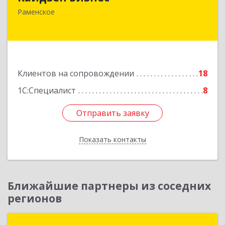
140165, Московская обл, Раменское г,
Раменское
Гжельского Кирпичного Завода п, дом № 11,
кв.12
Подробнее
Клиентов на сопровождении
18
1С:Специалист
8
Отправить заявку
Отправить заявку
Показать контакты
Назад
Ближайшие партнеры из соседних
регионов