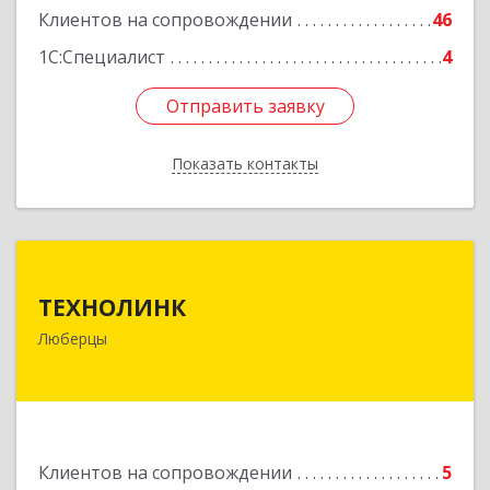
Клиентов на сопровождении
46
1С:Специалист
4
Отправить заявку
Отправить заявку
Показать контакты
Назад
ТЕХНОЛИНК
ТЕХНОЛИНК
140014, г.Люберцы, Октябрьский просп., д.373
Люберцы
Подробнее
Клиентов на сопровождении
5