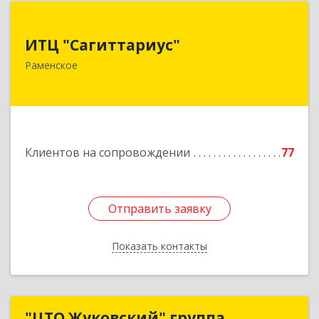
ИТЦ "Сагиттариус"
ИТЦ "Сагиттариус"
140103, Московская обл, Раменское г,
Раменское
Приборостроителей ул, дом № 16А, кв.16
Подробнее
Клиентов на сопровождении
77
Отправить заявку
Отправить заявку
Показать контакты
Назад
"ЦТО Жуковский" группа
"ЦТО Жуковский" группа