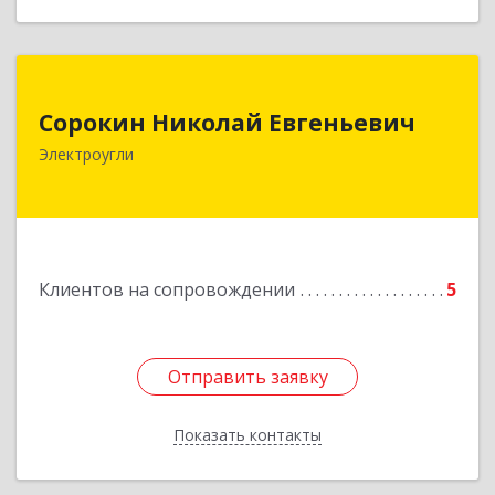
Сорокин Николай Евгеньевич
Сорокин Николай Евгеньевич
Электроугли
Подробнее
Клиентов на сопровождении
5
Отправить заявку
Отправить заявку
Показать контакты
Назад