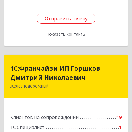
Отправить заявку
Отправить заявку
Показать контакты
Назад
1С:Франчайзи ИП Горшков
1С:Франчайзи ИП Горшков
Дмитрий Николаевич
Дмитрий Николаевич
Железнодорожный
143980, Московская обл, Железнодорожный г,
Пролетарская ул, дом № 10, кв.25
Подробнее
Клиентов на сопровождении
19
1С:Специалист
1