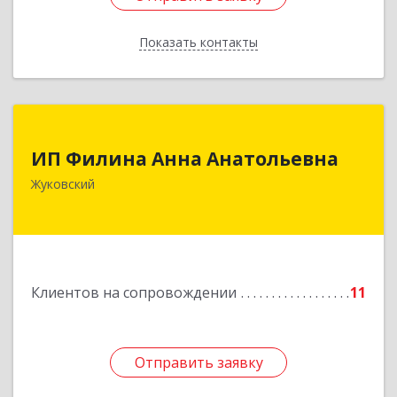
Показать контакты
Назад
ИП Филина Анна Анатольевна
ИП Филина Анна Анатольевна
140180, Московская обл, Жуковский г,
Жуковский
Баженова ул, дом № 19, кв.20
Подробнее
Клиентов на сопровождении
11
Отправить заявку
Отправить заявку