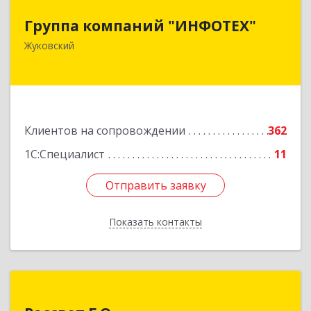
Группа компаний "ИНФОТЕХ"
Группа компаний "ИНФОТЕХ"
140180, Московская обл, Жуковский г, Чкалова
Жуковский
ул, дом № 37
Подробнее
Клиентов на сопровождении
362
1С:Специалист
11
Отправить заявку
Отправить заявку
Показать контакты
Назад
Рассвет Г.О.