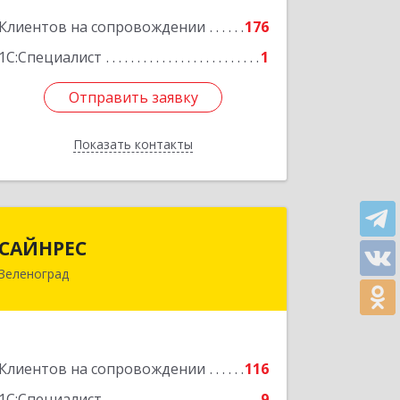
корпус В, кв.68
Клиентов на сопровождении
176
Подробнее
1С:Специалист
1
Отправить заявку
Отправить заявку
Показать контакты
Назад
САЙНРЕС
САЙНРЕС
Зеленоград
124365, Москва г, Зеленоград г,
корпус 2307А, кв.37
Подробнее
Клиентов на сопровождении
116
1С:Специалист
9