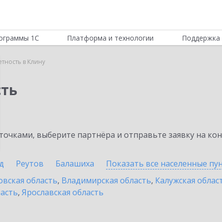
ограммы 1С
Платформа и технологии
Поддержка 
етность в Клину
сть
очками, выберите партнёра и отправьте заявку на ко
д
Реутов
Балашиха
Показать все населенные
пу
овская область
,
Владимирская область
,
Калужская облас
ласть
,
Ярославская область