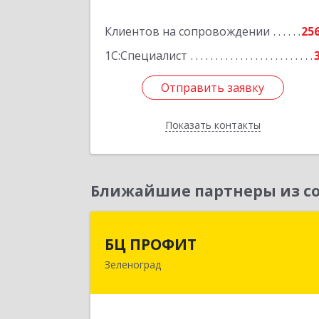
Подробне
Клиентов на сопровождении
25
1С:Специалист
Отправить заявку
Отправить заявку
Показать контакты
Назад
Ближайшие партнеры из со
БЦ ПРОФИ
БЦ ПРОФИТ
Зеленоград
124482, Москва г, Зеленоград г
корпус 340, этаж 1, пом.Х, ком.1-