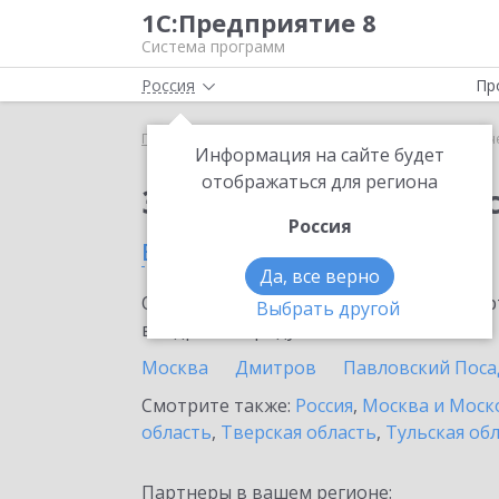
1С:Предприятие 8
Система программ
Россия
Пр
Главная
Сервисы ИТС
1С-Отчетность
1С-Отч
Информация на сайте будет
отображаться для региона
Заказать 1С-Отчетно
Россия
в Клину
Да, все верно
Ознакомьтесь с информационными карт
Выбрать другой
внедрение продукта.
Москва
Дмитров
Павловский Поса
Смотрите также:
Россия
,
Москва и Моск
область
,
Тверская область
,
Тульская об
Партнеры в вашем регионе: