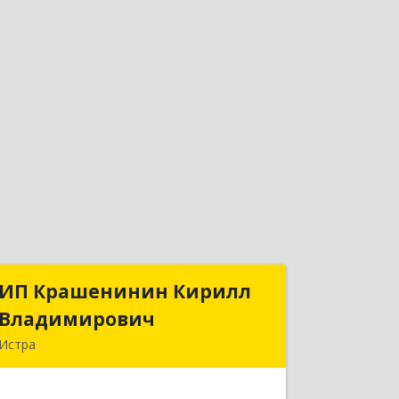
ИП Крашенинин Кирилл
ИП Крашенинин Кирилл
Владимирович
Владимирович
Истра
143500, Московская обл, Истра г, 9
Гвардейской Дивизии ул, дом № 62,