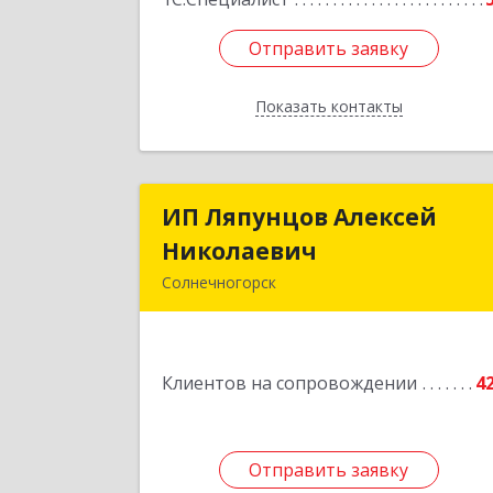
Отправить заявку
Отправить заявку
Показать контакты
Назад
ИП Ляпунцов Алексей
ИП Ляпунцов Алексе
Николаевич
Николаеви
Солнечногорск
Подробне
Клиентов на сопровождении
4
Отправить заявку
Отправить заявку