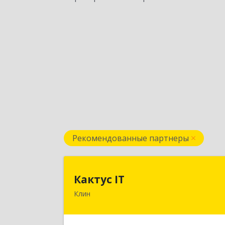
Рекомендованные партнеры
Кактус I
Кактус IT
Клин
141607, Московская обл, г.о.Клин
Клин г, Дзержинского ул, дом № 22
пом.1