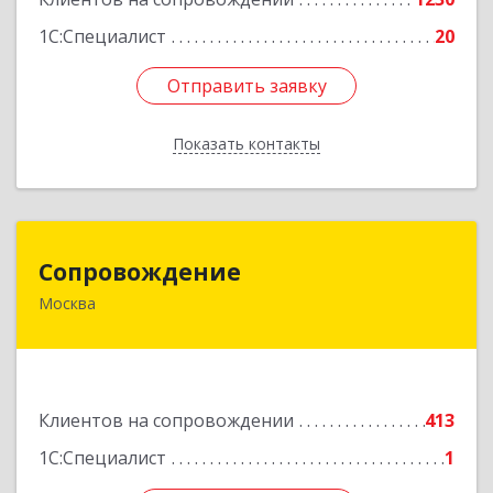
1С:Специалист
20
Отправить заявку
Отправить заявку
Показать контакты
Назад
Сопровождение
Сопровождение
Москва
117198, Москва г, Саморы Машела ул, дом № 8,
корпус 1, кв.233
Подробнее
Клиентов на сопровождении
413
1С:Специалист
1