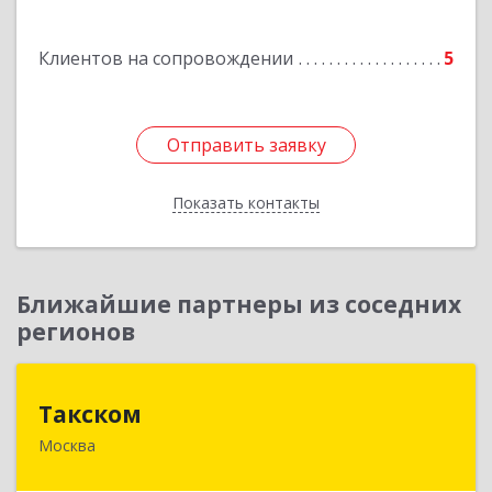
Подробнее
Клиентов на сопровождении
5
Отправить заявку
Отправить заявку
Показать контакты
Назад
Ближайшие партнеры из соседних
регионов
Такском
Такском
Москва
119034, Москва г, Барыковский пер, дом №
4,стр.2