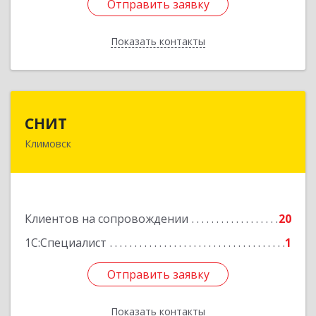
Отправить заявку
Отправить заявку
Показать контакты
Назад
СНИТ
СНИТ
Климовск
142180, Московская обл, Климовск г, Советская
ул, дом № 14
Подробнее
Клиентов на сопровождении
20
1С:Специалист
1
Отправить заявку
Отправить заявку
Показать контакты
Назад