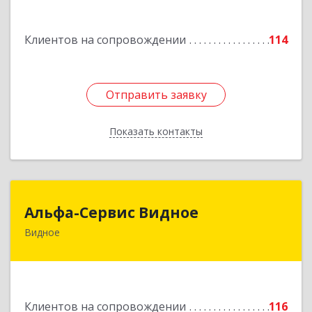
Подробнее
Клиентов на сопровождении
114
Отправить заявку
Отправить заявку
Показать контакты
Назад
Альфа-Сервис Видное
Альфа-Сервис Видное
Видное
142701, Московская обл, Ленинский р-н,
Видное г, Ленинского Комсомола пр-кт, дом №
9, корпус 3, оф.42
Подробнее
Клиентов на сопровождении
116