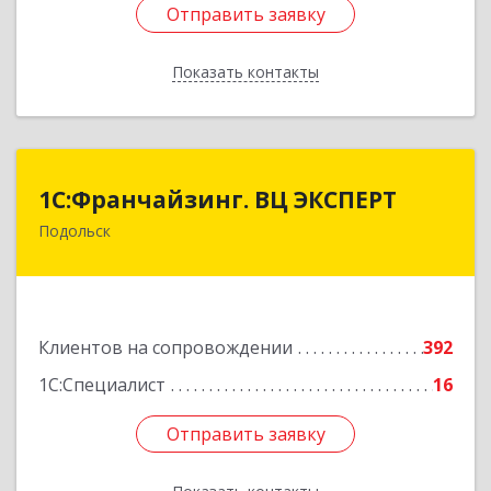
Отправить заявку
Отправить заявку
Показать контакты
Назад
1С:Франчайзинг. ВЦ ЭКСПЕРТ
1С:Франчайзинг. ВЦ ЭКСПЕРТ
Подольск
142100, Московская обл, г.о. Подольск,
Подольск г, Федорова ул, дом № 19, оф.506
Подробнее
Клиентов на сопровождении
392
1С:Специалист
16
Отправить заявку
Отправить заявку