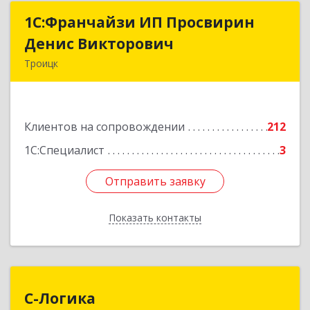
1C:Франчайзи ИП Просвирин
1C:Франчайзи ИП Просвирин
Денис Викторович
Денис Викторович
Троицк
108842, Москва г, вн.тер.г. городской округ
Троицк, Троицк г, Городская ул, дом № 14,
кв.158
Клиентов на сопровождении
212
Подробнее
1С:Специалист
3
Отправить заявку
Отправить заявку
Показать контакты
Назад
С-Логика
С-Логика