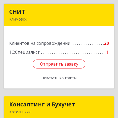
СНИТ
СНИТ
Климовск
142180, Московская обл, Климовск г, Советская
ул, дом № 14
Клиентов на сопровождении
20
Подробнее
1С:Специалист
1
Отправить заявку
Отправить заявку
Показать контакты
Назад
Консалтинг и Бухучет
Консалтинг и Бухучет
Котельники
140054, Московская обл, Котельники г,