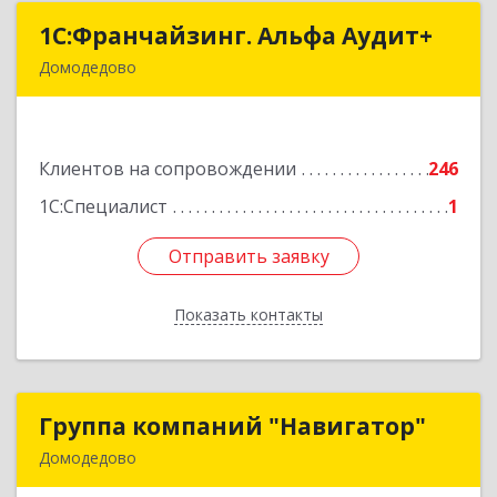
1С:Франчайзинг. Альфа Аудит+
1С:Франчайзинг. Альфа Аудит+
Домодедово
142001, Московская обл, Домодедово г,
Северный мкр, Каширское ш, дом № 7, оф.41
Клиентов на сопровождении
246
Подробнее
1С:Специалист
1
Отправить заявку
Отправить заявку
Показать контакты
Назад
Группа компаний "Навигатор"
Группа компаний "Навигатор"
Домодедово
142001, Московская обл, Домодедово г,