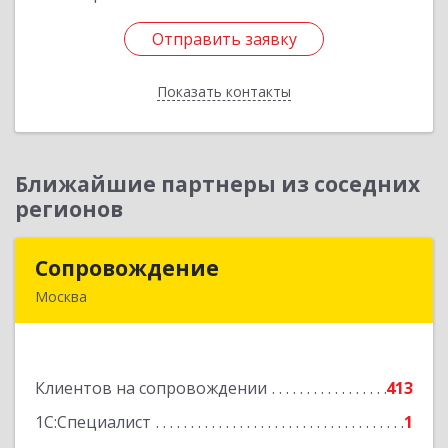
Отправить заявку
Отправить заявку
Показать контакты
Назад
Ближайшие партнеры из соседних
регионов
Сопровождение
Сопровождение
Москва
117198, Москва г, Саморы Машела ул, дом № 8,
корпус 1, кв.233
Клиентов на сопровождении
413
Подробнее
1С:Специалист
1