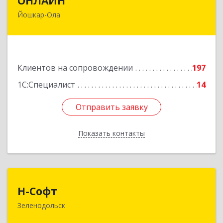
ОНЛАЙН
Йошкар-Ола
424000, Марий Эл Респ, Йошкар-Ола г,
Комсомольская ул, дом № 132, пом.III
Подробнее
Клиентов на сопровождении
197
1С:Специалист
14
Отправить заявку
Отправить заявку
Показать контакты
Назад
Н-Софт
Н-Софт
Зеленодольск
422521, Татарстан Респ (Татарстан),
Зеленодольский р-н, Зеленодольск г,