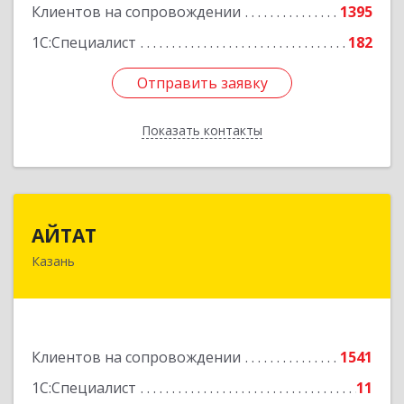
Клиентов на сопровождении
1395
1С:Специалист
182
Отправить заявку
Отправить заявку
Показать контакты
Назад
АЙТАТ
АЙТАТ
Казань
420097, Татарстан Респ, г.о. город Казань,
Казань г, Лейтенанта Шмидта ул, дом № 35А,
пом.203
Подробнее
Клиентов на сопровождении
1541
1С:Специалист
11