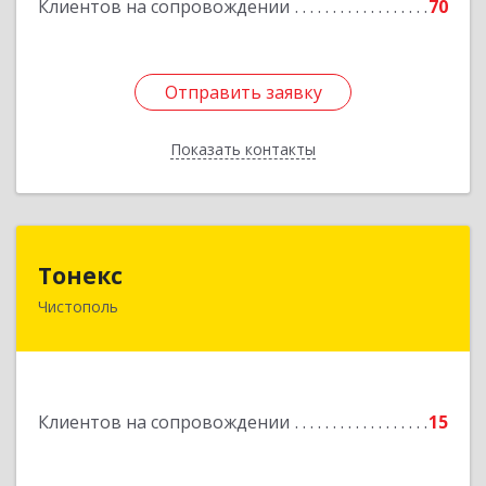
Клиентов на сопровождении
70
Отправить заявку
Отправить заявку
Показать контакты
Назад
Тонекс
Тонекс
Чистополь
422980, Татарстан Респ, Чистопольский р-н,
Чистополь г, К.Маркса ул, дом № 23, кв.10
Подробнее
Клиентов на сопровождении
15