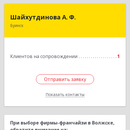
Шайхутдинова А. Ф.
Шайхутдинова А. Ф.
Буинск
РТ, г.Буинск, ул.Р.Люксембург, д.144Б
Подробнее
Клиентов на сопровождении
1
Отправить заявку
Отправить заявку
Показать контакты
Назад
При выборе фирмы-франчайзи в Волжске,
обратите внимание на: