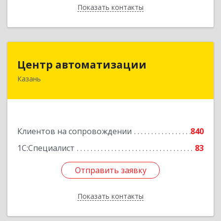
Показать контакты
Назад
Центр автоматизации
Центр автоматизации
Казань
420133, Татарстан Респ, Казань г, Ямашева пр-
кт, дом № 92
Подробнее
Клиентов на сопровождении
840
1С:Специалист
83
Отправить заявку
Отправить заявку
Показать контакты
Назад