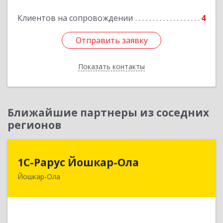
Подробнее
Клиентов на сопровождении
4
Отправить заявку
Отправить заявку
Показать контакты
Назад
Ближайшие партнеры из соседних
регионов
1С-Рарус Йошкар-Ола
1С-Рарус Йошкар-Ола
Йошкар-Ола
424004, Марий Эл Респ, Йошкар-Ола г, Волкова
ул, дом № 68
Подробнее