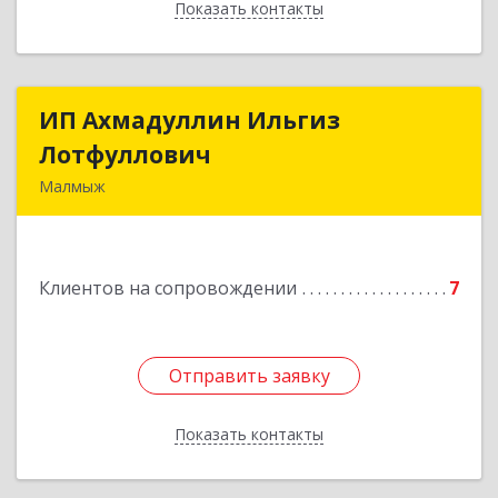
Показать контакты
Назад
ИП Ахмадуллин Ильгиз
ИП Ахмадуллин Ильгиз
Лотфуллович
Лотфуллович
Малмыж
612920, Кировская обл, г.Малмыж, ул.Ленина, 27
оф.1
Клиентов на сопровождении
7
Подробнее
Отправить заявку
Отправить заявку
Показать контакты
Назад