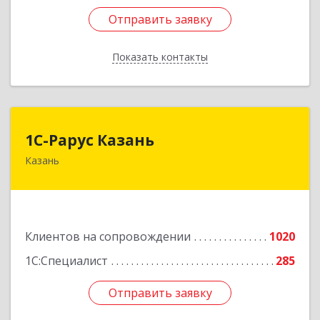
Отправить заявку
Отправить заявку
Показать контакты
Назад
1С-Рарус Казань
1С-Рарус Казань
Казань
420088, Татарстан Респ, Казань г, Победы пр-
кт, дом № 159
Подробнее
Клиентов на сопровождении
1020
1С:Специалист
285
Отправить заявку
Отправить заявку