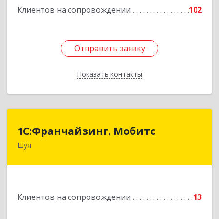
Клиентов на сопровождении
102
Отправить заявку
Отправить заявку
Показать контакты
Назад
1С:Франчайзинг. Мобитс
1С:Франчайзинг. Мобитс
Шуя
Подробнее
Клиентов на сопровождении
13