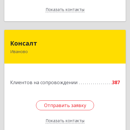
Показать контакты
Назад
Консалт
Консалт
Иваново
153000, Ивановская обл, Иваново г, Жарова ул,
дом № 3, оф.7001
Подробнее
Клиентов на сопровождении
387
Отправить заявку
Отправить заявку
Показать контакты
Назад