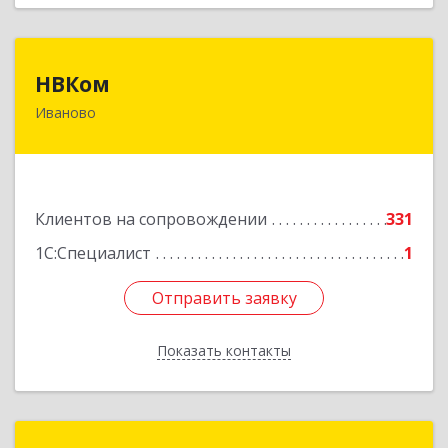
НВКом
НВКом
Иваново
153000, Ивановская обл, Иваново г, Аптечный
пер, дом № 11, оф.8
Подробнее
Клиентов на сопровождении
331
1С:Специалист
1
Отправить заявку
Отправить заявку
Показать контакты
Назад