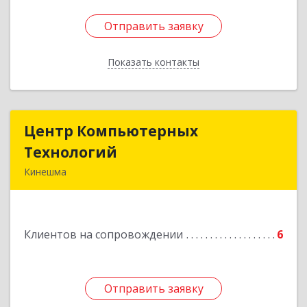
Отправить заявку
Отправить заявку
Показать контакты
Назад
Центр Компьютерных
Центр Компьютерных
Технологий
Технологий
Кинешма
155800, Ивановская обл, Кинешма г, Вичугская
ул, дом № 106
Клиентов на сопровождении
6
Подробнее
Отправить заявку
Отправить заявку