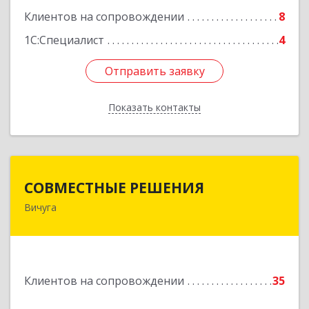
Клиентов на сопровождении
8
Подробнее
1С:Специалист
4
Отправить заявку
Отправить заявку
Показать контакты
Назад
СОВМЕСТНЫЕ РЕШЕНИЯ
СОВМЕСТНЫЕ РЕШЕНИЯ
Вичуга
155331, Ивановская обл, Вичугский р-н, Вичуга
г, Большая Пролетарская ул, дом № 16
Подробнее
Клиентов на сопровождении
35