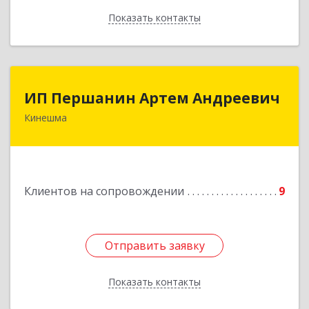
Показать контакты
Назад
ИП Першанин Артем Андреевич
ИП Першанин Артем Андреевич
Кинешма
Подробнее
Клиентов на сопровождении
9
Отправить заявку
Отправить заявку
Показать контакты
Назад