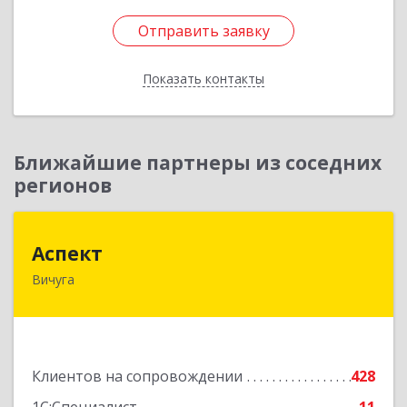
Отправить заявку
Отправить заявку
Показать контакты
Назад
Ближайшие партнеры из соседних
регионов
Аспект
Аспект
Вичуга
155331, Ивановская обл, Вичугский р-н, Вичуга
г, 50 лет Октября ул, дом № 6, этаж 2, пом.9
Подробнее
Клиентов на сопровождении
428