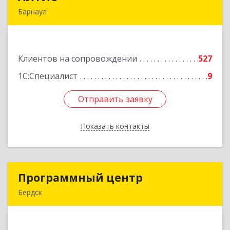
Барнаул
656067, Алтайский край, Барнаул г, Взлетная ул,
дом № 65
Клиентов на сопровождении
527
Подробнее
1С:Специалист
9
Отправить заявку
Отправить заявку
Показать контакты
Назад
Программный центр
Программный центр
Бердск
633004, Новосибирская обл, Бердск г,
Химзаводская ул, дом № 9/4