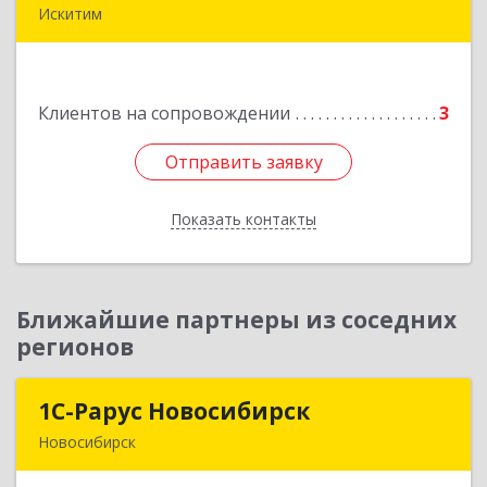
Искитим
Подробнее
Клиентов на сопровождении
3
Отправить заявку
Отправить заявку
Показать контакты
Назад
Ближайшие партнеры из соседних
регионов
1С-Рарус Новосибирск
1С-Рарус Новосибирск
Новосибирск
630015, Новосибирская обл, Новосибирск г,