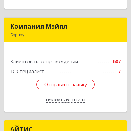
Компания Мэйпл
Компания Мэйпл
Барнаул
656038, Алтайский край, Барнаул г,
Комсомольский пр-кт, дом № 112
Клиентов на сопровождении
607
Подробнее
1С:Специалист
7
Отправить заявку
Отправить заявку
Показать контакты
Назад
АЙТИС
АЙТИС