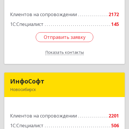
Планетная ул, дом № 30,производственный
корпус 2Б, пом.5а
Клиентов на сопровождении
2172
Подробнее
1С:Специалист
145
Отправить заявку
Отправить заявку
Показать контакты
Назад
ИнфоСофт
ИнфоСофт
Новосибирск
630091, Новосибирская обл, Новосибирск г,
Крылова ул, дом № 31
Клиентов на сопровождении
2201
Подробнее
1С:Специалист
506