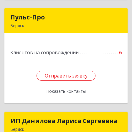
Пульс-Про
Пульс-Про
Бердск
633010, Новосибирская обл, Бердск, Ленина,
дом № 89/8, оф.509
Клиентов на сопровождении
6
Подробнее
Отправить заявку
Отправить заявку
Показать контакты
Назад
ИП Данилова Лариса Сергеевна
ИП Данилова Лариса Сергеевна
Бердск