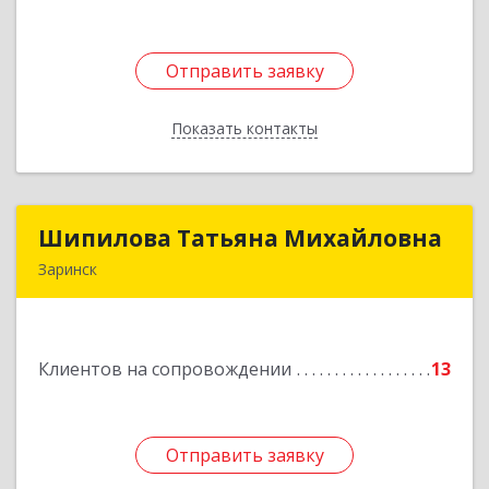
Отправить заявку
Отправить заявку
Показать контакты
Назад
Шипилова Татьяна Михайловна
Шипилова Татьяна Михайловна
Заринск
Подробнее
Клиентов на сопровождении
13
Отправить заявку
Отправить заявку