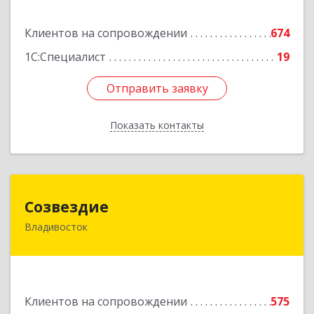
Подробнее
Клиентов на сопровождении
674
1С:Специалист
19
Отправить заявку
Отправить заявку
Показать контакты
Назад
Созвездие
Созвездие
Владивосток
690069, Приморский край, Владивосток г,
Тухачевского ул, дом № 62, кв.94
Подробнее
Клиентов на сопровождении
575