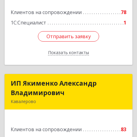
Клиентов на сопровождении
78
Подробнее
1С:Специалист
1
Отправить заявку
Отправить заявку
Показать контакты
Назад
ИП Якименко Александр
ИП Якименко Александр
Владимирович
Владимирович
Кавалерово
692400, Приморский край, Кавалеровский р-н,
Горнореченский пгт, Октябрьская ул, дом № 5
Клиентов на сопровождении
83
Подробнее