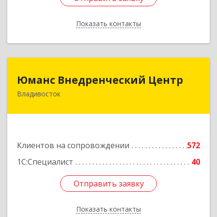
Показать контакты
Назад
Юманс Внедренческий Центр
Юманс Внедренческий Центр
Владивосток
690014, Приморский край, Владивосток г,
Некрасовская ул, дом № 48а
Подробнее
Клиентов на сопровождении
572
1С:Специалист
40
Отправить заявку
Отправить заявку
Показать контакты
Назад