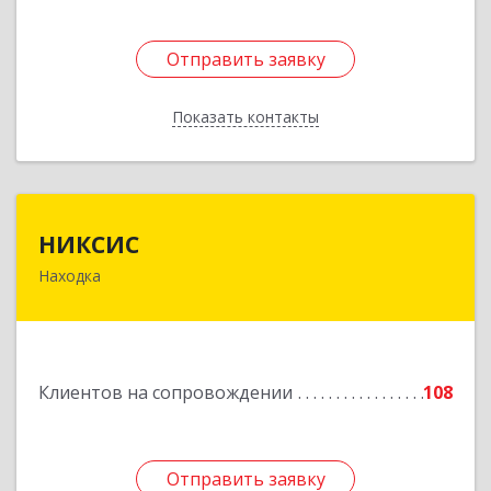
Отправить заявку
Отправить заявку
Показать контакты
Назад
НИКСИС
НИКСИС
Находка
692903, Приморский край, Находка г,
Находкинский пр-кт, дом № 84, кв.73А
Подробнее
Клиентов на сопровождении
108
Отправить заявку
Отправить заявку