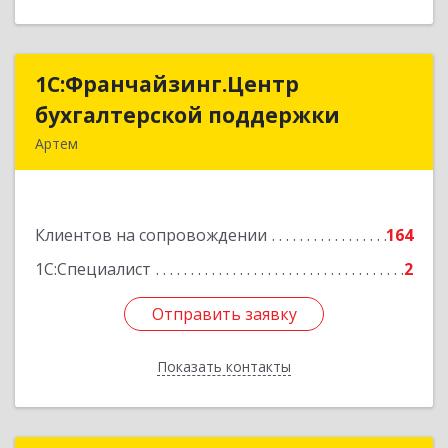
1С:Франчайзинг.Центр
1С:Франчайзинг.Центр
бухгалтерской поддержки
бухгалтерской поддержки
Артем
692760, Приморский край, Артем г, Фрунзе ул,
дом № 54А, каб.21
Клиентов на сопровождении
164
Подробнее
1С:Специалист
2
Отправить заявку
Отправить заявку
Показать контакты
Назад