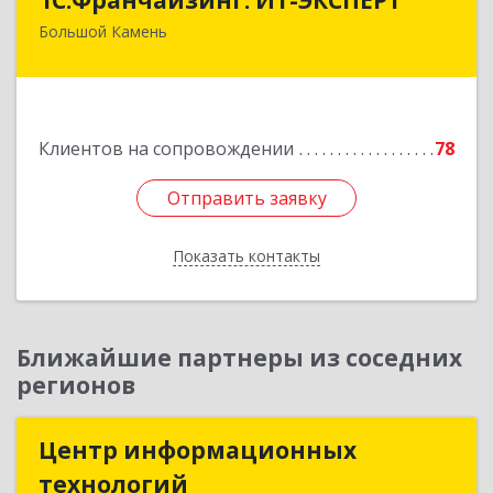
Большой Камень
692806, Приморский край, Большой Камень г,
Карла Маркса ул, дом № 57, этаж 3
Подробнее
Клиентов на сопровождении
78
Отправить заявку
Отправить заявку
Показать контакты
Назад
Ближайшие партнеры из соседних
регионов
Центр информационных
Центр информационных
технологий
технологий