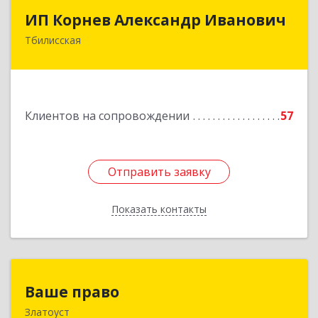
ИП Корнев Александр Иванович
ИП Корнев Александр Иванович
Тбилисская
352360, Краснодарский край, Тбилисский р-н,
Тбилисская ст-ца, Первомайская ул, дом № 19/1
Подробнее
Клиентов на сопровождении
57
Отправить заявку
Отправить заявку
Показать контакты
Назад
Ваше право
Ваше право
Златоуст
456219, Челябинская обл, Златоуст г,