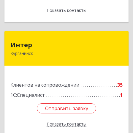
Показать контакты
Назад
Интер
Интер
Курганинск
352430, Краснодарский край, Курганинск г,
Матросова ул, дом № 151
Подробнее
Клиентов на сопровождении
35
1С:Специалист
1
Отправить заявку
Отправить заявку
Показать контакты
Назад