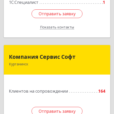
1С:Специалист
1
Отправить заявку
Отправить заявку
Показать контакты
Назад
Компания Сервис Софт
Компания Сервис Софт
Курганинск
352430, Краснодарский край, Курганинск г,
Розы Люксембург ул, дом № 333
Подробнее
Клиентов на сопровождении
164
Отправить заявку
Отправить заявку