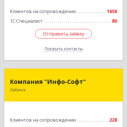
Подробнее
Клиентов на сопровождении
1656
1С:Специалист
80
Отправить заявку
Отправить заявку
Показать контакты
Назад
Компания "Инфо-Софт"
Компания "Инфо-Софт"
Лабинск
352500, Краснодарский край, Лабинский р-н,
Лабинск г, Константинова ул, дом № 72
Подробнее
Клиентов на сопровождении
228