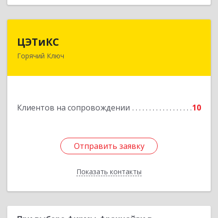
ЦЭТиКС
ЦЭТиКС
Горячий Ключ
353290, Краснодарский край, Горячий Ключ г,
Ленина ул, дом № 208, оф.21
Подробнее
Клиентов на сопровождении
10
Отправить заявку
Отправить заявку
Показать контакты
Назад