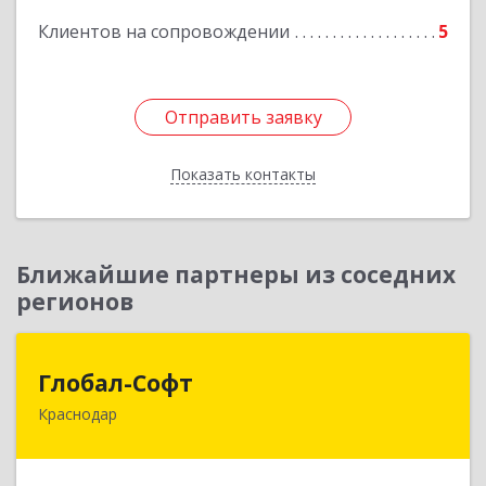
Клиентов на сопровождении
5
Подробнее
Отправить заявку
Отправить заявку
Показать контакты
Назад
Ближайшие партнеры из соседних
регионов
Глобал-Софт
Глобал-Софт
Краснодар
350018, Краснодарский край, Краснодар г,
Сормовская ул, дом № 7