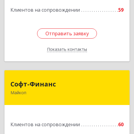
Подробнее
Клиентов на сопровождении
59
Отправить заявку
Отправить заявку
Показать контакты
Назад
Софт-Финанс
Софт-Финанс
Майкоп
385006, Адыгея Респ, Майкоп г, Калинина ул,
дом № 210С
Подробнее
Клиентов на сопровождении
60