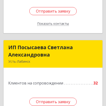
Отправить заявку
Отправить заявку
Показать контакты
Назад
ИП Посысаева Светлана
ИП Посысаева Светлана
Александровна
Александровна
Усть-Лабинск
352330, Краснодарский край, Усть-Лабинск г,
Зои Космодемьянской ул, дом № 192
Клиентов на сопровождении
32
Подробнее
Отправить заявку
Отправить заявку