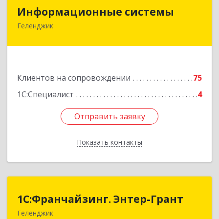
Информационные системы
Информационные системы
Геленджик
353475, Краснодарский край, Геленджик г,
Нахимова ул, дом № 2
Подробнее
Клиентов на сопровождении
75
1С:Специалист
4
Отправить заявку
Отправить заявку
Показать контакты
Назад
1С:Франчайзинг. Энтер-Грант
1С:Франчайзинг. Энтер-Грант
Геленджик
353467, Краснодарский край, Геленджик г,