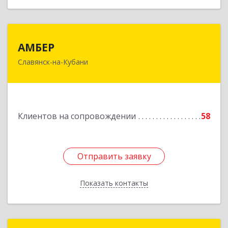
АМБЕР
АМБЕР
Славянск-на-Кубани
353562, Краснодарский край, Славянский р-н,
Славянск-на-Кубани г, Крупской ул, дом № 12
Подробнее
Клиентов на сопровождении
58
Отправить заявку
Отправить заявку
Показать контакты
Назад