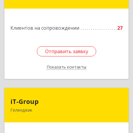
Дачная ул, дом № 17
Подробнее
Клиентов на сопровождении
27
Отправить заявку
Отправить заявку
Показать контакты
Назад
iT-Group
iT-Group
Геленджик
353460, Краснодарский край, Геленджик г,
Керченская ул, дом № 4, оф.6
Подробнее