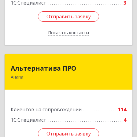
1С:Специалист
3
Отправить заявку
Отправить заявку
Показать контакты
Назад
Альтернатива ПРО
Альтернатива ПРО
Анапа
353450, Краснодарский край, Анапский р-н,
Анапа г, Новороссийская ул, дом № 259, кв.18
Подробнее
Клиентов на сопровождении
114
1С:Специалист
4
Отправить заявку
Отправить заявку