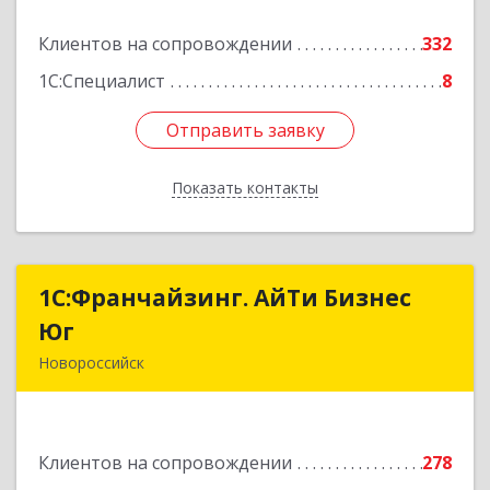
Подробнее
Клиентов на сопровождении
332
1С:Специалист
8
Отправить заявку
Отправить заявку
Показать контакты
Назад
1С:Франчайзинг. АйТи Бизнес
1С:Франчайзинг. АйТи Бизнес
Юг
Юг
Новороссийск
353907, Краснодарский край, Новороссийск г,
Видова ул, дом № 65, оф.2
Клиентов на сопровождении
278
Подробнее