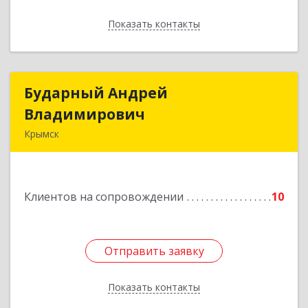
Показать контакты
Назад
Бударный Андрей
Бударный Андрей
Владимирович
Владимирович
Крымск
353389, Краснодарский край, Крымск г,
Революционная ул, дом № 47
Клиентов на сопровождении
10
Подробнее
Отправить заявку
Отправить заявку
Показать контакты
Назад