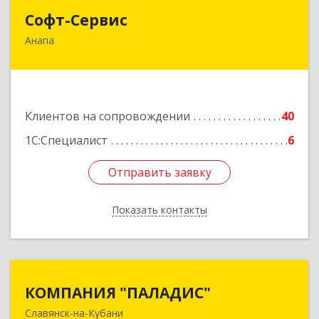
Софт-Сервис
Софт-Сервис
Анапа
353440, Краснодарский край, Анапский р-н,
Анапа г, Владимирская ул, дом № 140, кв.93
Подробнее
Клиентов на сопровождении
40
1С:Специалист
6
Отправить заявку
Отправить заявку
Показать контакты
Назад
КОМПАНИЯ "ПАЛАДИС"
КОМПАНИЯ "ПАЛАДИС"
Славянск-на-Кубани
353560, Краснодарский край, Славянский р-н,