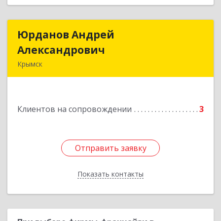
Юрданов Андрей
Юрданов Андрей
Александрович
Александрович
Крымск
353384 Краснодарский край г. Крымск ул.
Юбилейная 8
Клиентов на сопровождении
3
Подробнее
Отправить заявку
Отправить заявку
Показать контакты
Назад