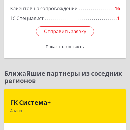
Клиентов на сопровождении
16
1С:Специалист
1
Отправить заявку
Отправить заявку
Показать контакты
Назад
Ближайшие партнеры из соседних
регионов
ГК Система+
ГК Система+
Анапа
353450, Краснодарский край, Анапский р-н,
Анапа г, Лермонтова ул, дом № 116, корпус Г,
оф.7