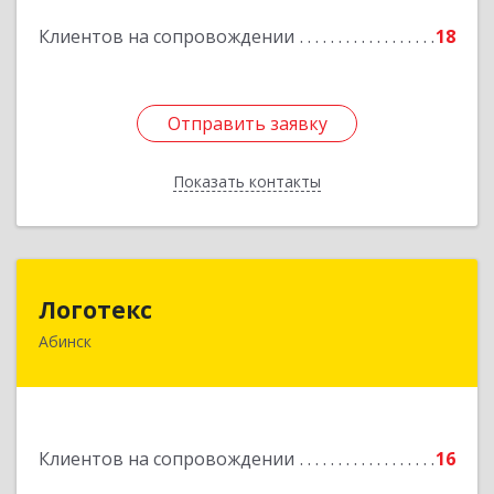
Подробнее
Клиентов на сопровождении
18
Отправить заявку
Отправить заявку
Показать контакты
Назад
Логотекс
Логотекс
Абинск
353320, Краснодарский край, Абинский р-н,
Абинск г, Парижской Коммуны ул, дом № 16,
этаж 3, оф.301
Подробнее
Клиентов на сопровождении
16