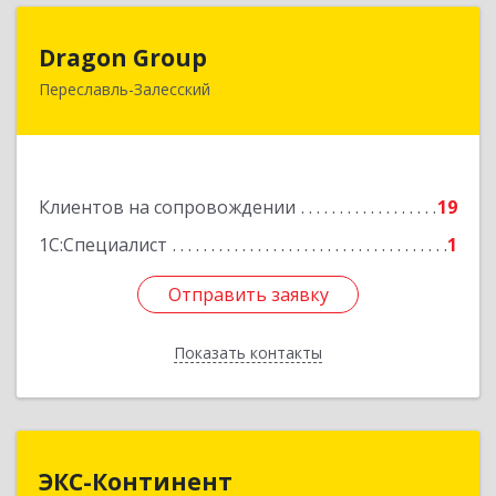
Dragon Group
Dragon Group
Переславль-Залесский
152020, Ярославская обл, Переславль-
Залесский г, Советская ул, дом № 37, оф.304, 307
Подробнее
Клиентов на сопровождении
19
1С:Специалист
1
Отправить заявку
Отправить заявку
Показать контакты
Назад
ЭКС-Континент
ЭКС-Континент