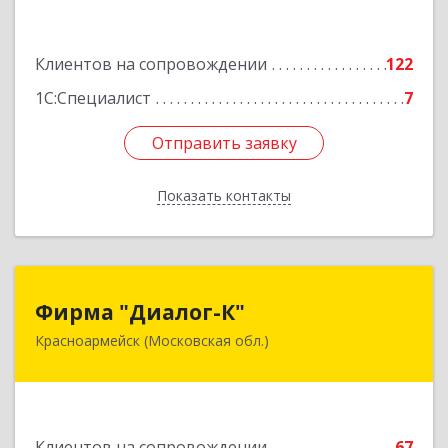
3, этаж 3, оф.1
Подробнее
Клиентов на сопровождении
122
1С:Специалист
7
Отправить заявку
Отправить заявку
Показать контакты
Назад
Фирма "Диалог-К"
Фирма "Диалог-К"
Красноармейск (Московская обл.)
141292, Московская обл, Красноармейск г,
Комсомольская ул, дом № 4, пом.25
Подробнее
Клиентов на сопровождении
67