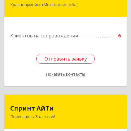
Красноармейск (Московская обл.)
141292, Московская область, Красноармейск,
микрорайон "Северный", дом № 23, кв.79
Подробнее
Клиентов на сопровождении
6
Отправить заявку
Отправить заявку
Показать контакты
Назад
Спринт АйТи
Спринт АйТи
Переславль-Залесский
152025, Ярославская обл, Переславль-
Залесский г, Менделеева ул, дом № 18, кв.7