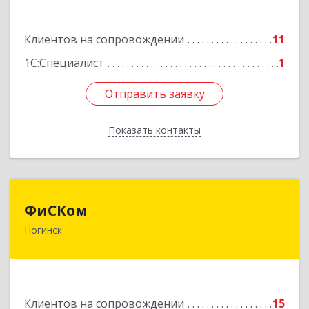
Подробнее
Клиентов на сопровождении
11
1С:Специалист
1
Отправить заявку
Отправить заявку
Показать контакты
Назад
ФиСКом
ФиСКом
Ногинск
142403, Московская обл., г.Ногинск,
ул.Ремесленная, д.1, пом.33
Подробнее
Клиентов на сопровождении
15