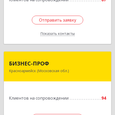
Отправить заявку
Отправить заявку
Показать контакты
Назад
БИЗНЕС-ПРОФ
БИЗНЕС-ПРОФ
Красноармейск (Московская обл.)
141290, Московская обл, Красноармейск г,
Чкалова ул, дом № 8, оф.7
Подробнее
Клиентов на сопровождении
94