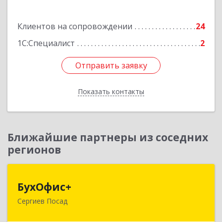
Подробнее
Клиентов на сопровождении
24
1С:Специалист
2
Отправить заявку
Отправить заявку
Показать контакты
Назад
Ближайшие партнеры из соседних
регионов
БухОфис+
БухОфис+
Сергиев Посад
141304, Московская обл, Сергиево-Посадский
р-н, Сергиев Посад г, Воробьевская ул, дом №