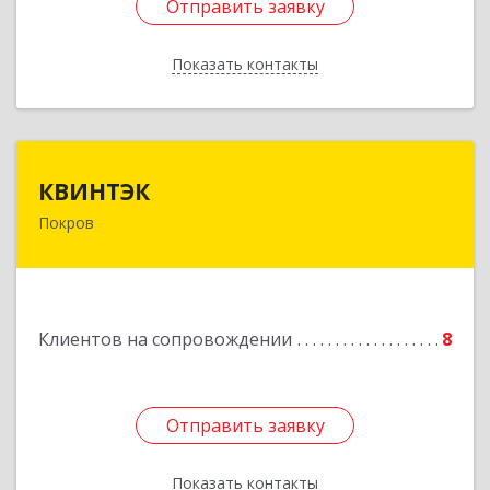
Отправить заявку
Отправить заявку
Показать контакты
Назад
КВИНТЭК
КВИНТЭК
Покров
601122, Владимирская обл, Петушинский р-н,
Покров г, 3 Интернационала ул, дом № 55, кв.9
Подробнее
Клиентов на сопровождении
8
Отправить заявку
Отправить заявку
Показать контакты
Назад