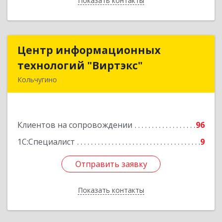
Показать контакты
Назад
Центр информационных
Центр информационных
технологий "Виртэкс"
технологий "Виртэкс"
Кольчугино
601785, Владимирская обл, Кольчугинский р-н,
Кольчугино г, Добровольского ул, дом № 11
Клиентов на сопровождении
96
Подробнее
1С:Специалист
9
Отправить заявку
Отправить заявку
Показать контакты
Назад