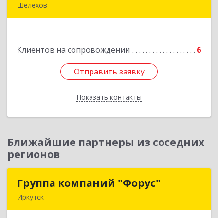
Шелехов
666034, Иркутская обл, Шелехов г, Култукский
тракт ул
Клиентов на сопровождении
6
Подробнее
Отправить заявку
Отправить заявку
Показать контакты
Назад
Ближайшие партнеры из соседних
регионов
Группа компаний "Форус"
Группа компаний "Форус"
Иркутск
664007, Иркутская обл, Иркутск г, Ямская ул,