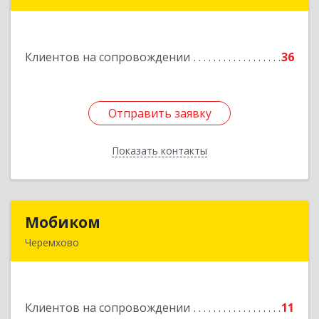
666303, Иркутская обл, Саянск г, Юбилейный
мкр, дом № 38
Клиентов на сопровождении
36
Подробнее
Отправить заявку
Отправить заявку
Показать контакты
Назад
Мобиком
Мобиком
Черемхово
Подробнее
Клиентов на сопровождении
11