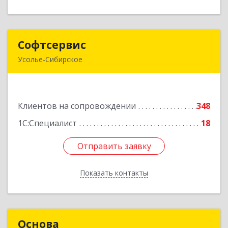
Софтсервис
Софтсервис
Усолье-Сибирское
665451, Иркутская обл, Усолье-Сибирское г,
Интернациональная ул, дом № 87
Клиентов на сопровождении
348
Подробнее
1С:Специалист
18
Отправить заявку
Отправить заявку
Показать контакты
Назад
Основа
Основа