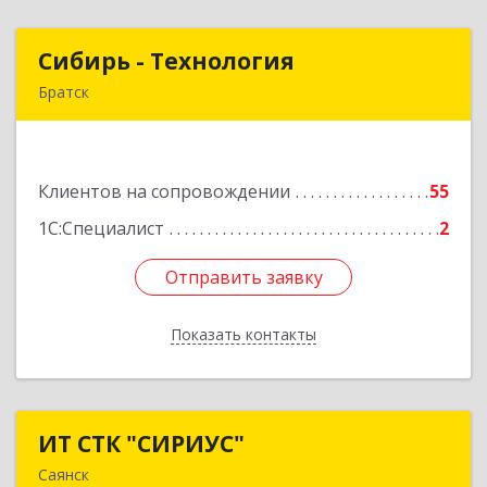
Сибирь - Технология
Сибирь - Технология
Братск
665710, Иркутская обл, Братск г, Снежная
(Центральный ж/р) ул, дом № 13
Клиентов на сопровождении
55
Подробнее
1С:Специалист
2
Отправить заявку
Отправить заявку
Показать контакты
Назад
ИТ СТК "СИРИУС"
ИТ СТК "СИРИУС"
Саянск