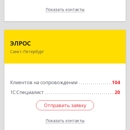
Показать контакты
Назад
ЭЛРОС
ЭЛРОС
Санкт-Петербург
191024, Санкт-Петербург г, Тележная ул, дом №
22, кв.6
Подробнее
Клиентов на сопровождении
104
1С:Специалист
20
Отправить заявку
Отправить заявку
Показать контакты
Назад