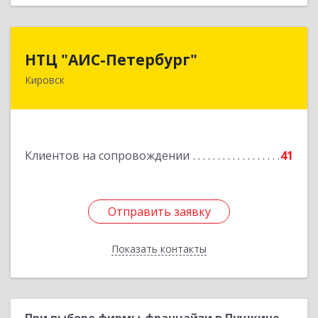
НТЦ "АИС-Петербург"
НТЦ "АИС-Петербург"
Кировск
187342, Ленинградская обл, Кировск г, р-н
Кировский, Новая ул, дом № 5, а/я 11
Подробнее
Клиентов на сопровождении
41
Отправить заявку
Отправить заявку
Показать контакты
Назад