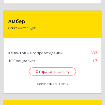
Амбер
Амбер
Санкт-Петербург
191119, Санкт-Петербург г, Правды ул, дом №
16
Подробнее
Клиентов на сопровождении
337
1С:Специалист
17
Отправить заявку
Отправить заявку
Показать контакты
Назад