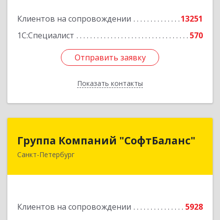
Подробнее
Клиентов на сопровождении
13251
1С:Специалист
570
Отправить заявку
Отправить заявку
Показать контакты
Назад
Группа Компаний "СофтБаланс"
Группа Компаний "СофтБаланс"
Санкт-Петербург
195112, Санкт-Петербург г, Заневский пр-кт,
дом № 30, корпус 2, литера А
Подробнее
Клиентов на сопровождении
5928