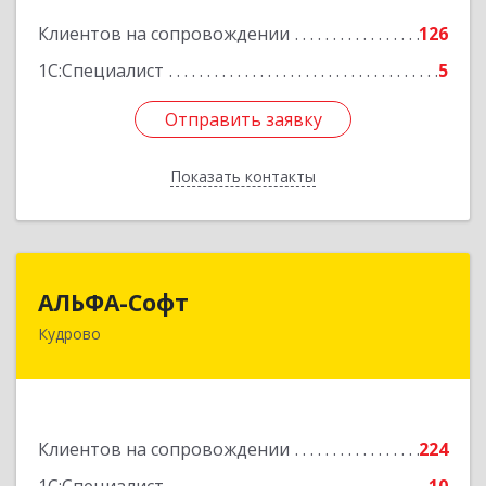
Подробнее
Клиентов на сопровождении
126
1С:Специалист
5
Отправить заявку
Отправить заявку
Показать контакты
Назад
АЛЬФА-Софт
АЛЬФА-Софт
Кудрово
188692, Ленинградская обл, Всеволожский м.р-
н, г.п.Заневское, Кудрово г, Пражская ул, дом №
3, кв.305
Подробнее
Клиентов на сопровождении
224