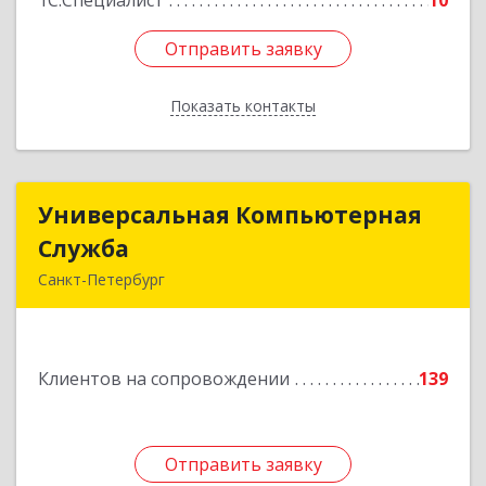
1С:Специалист
10
Отправить заявку
Отправить заявку
Показать контакты
Назад
Универсальная Компьютерная
Универсальная Компьютерная
Служба
Служба
Санкт-Петербург
192007, Санкт-Петербург г, Тамбовская ул, дом
№ 12, корпус В, кв.31
Клиентов на сопровождении
139
Подробнее
Отправить заявку
Отправить заявку