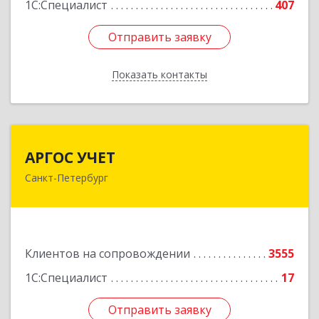
1С:Специалист
407
Отправить заявку
Отправить заявку
Показать контакты
Назад
АРГОС УЧЕТ
АРГОС УЧЕТ
Санкт-Петербург
196191, Санкт-Петербург г, Конституции пл,
дом № 7, оф.416
Подробнее
Клиентов на сопровождении
3555
1С:Специалист
17
Отправить заявку
Отправить заявку