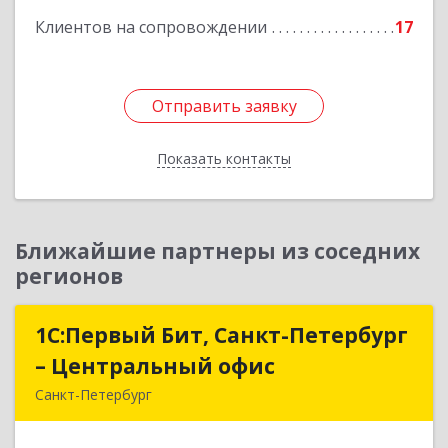
Подробнее
Клиентов на сопровождении
17
Отправить заявку
Отправить заявку
Показать контакты
Назад
Ближайшие партнеры из соседних
регионов
1С:Первый Бит, Санкт-Петербург
1С:Первый Бит, Санкт-Петербург
– Центральный офис
– Центральный офис
Санкт-Петербург
г.Санкт-Петербург, Невский проспект, 10