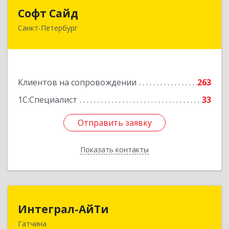
Софт Сайд
Софт Сайд
Санкт-Петербург
190020, Санкт-Петербург г, Рижский пр, дом №
58, оф.301
Подробнее
Клиентов на сопровождении
263
1С:Специалист
33
Отправить заявку
Отправить заявку
Показать контакты
Назад
Интеграл-АйТи
Интеграл-АйТи
Гатчина
188300, Ленинградская обл, Гатчинский р-н,