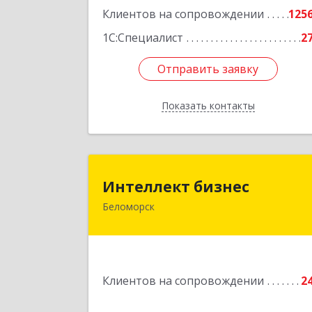
Клиентов на сопровождении
125
1С:Специалист
2
Отправить заявку
Отправить заявку
Показать контакты
Назад
Интеллект бизне
Интеллект бизнес
Беломорск
г. Беломорск, Портовое шоссе, д.
Подробне
Клиентов на сопровождении
2