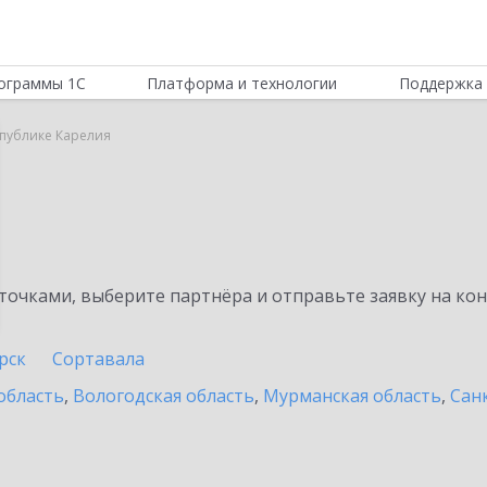
ограммы 1С
Платформа и технологии
Поддержка 
публике Карелия
очками, выберите партнёра и отправьте заявку на ко
рск
Сортавала
область
,
Вологодская область
,
Мурманская область
,
Сан