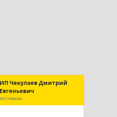
ИП Чекулаев Дмитрий
ИП Чекулаев Дмитрий
Евгеньевич
Евгеньевич
Костомукша
Подробнее