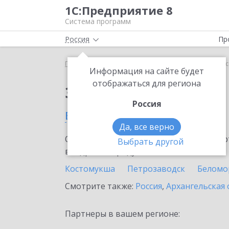
1С:Предприятие 8
Система программ
Россия
Пр
Главная
Сервисы ИТС
1С-ОФД
1С-ОФД в Рес
Информация на сайте будет
отображаться для региона
Заказать 1С-ОФД
Россия
в Республике Карелия
Да, все верно
Ознакомьтесь с информационными карт
Выбрать другой
внедрение продукта.
Костомукша
Петрозаводск
Беломо
Смотрите также:
Россия
,
Архангельская 
Партнеры в вашем регионе: