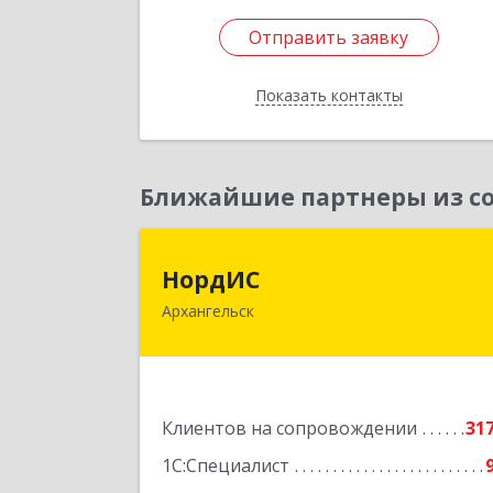
Отправить заявку
Отправить заявку
Показать контакты
Назад
Ближайшие партнеры из со
НордИ
НордИС
Архангельск
163071, Архангельская обл
Архангельск г, Гайдара ул, дом № 55
оф.1
Подробне
Клиентов на сопровождении
31
1С:Специалист