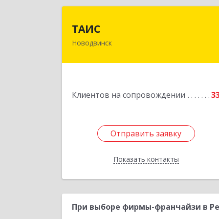
ТАИ
ТАИС
Новодвинск
164902, Архангельская обл
Новодвинск г, Димитрова ул, дом 
4
Подробне
Клиентов на сопровождении
3
Отправить заявку
Отправить заявку
Показать контакты
Назад
При выборе фирмы-франчайзи в Ре