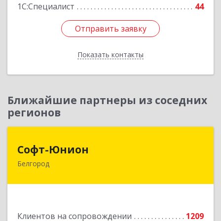
1С:Специалист
44
Отправить заявку
Отправить заявку
Показать контакты
Назад
Ближайшие партнеры из соседних
регионов
Софт-Юнион
Софт-Юнион
Белгород
308014, Белгородская обл, Белгород г, Садовая
ул, дом № 3а, оф.4/1
Подробнее
Клиентов на сопровождении
1209