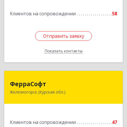
Подробнее
Клиентов на сопровождении
58
Отправить заявку
Отправить заявку
Показать контакты
Назад
ФерраСофт
ФерраСофт
Железногорск (Курская обл.)
307179, Курская обл, Железногорск г, Ленина ул,
дом № 92, корпус 1, оф.2-34
Подробнее
Клиентов на сопровождении
47