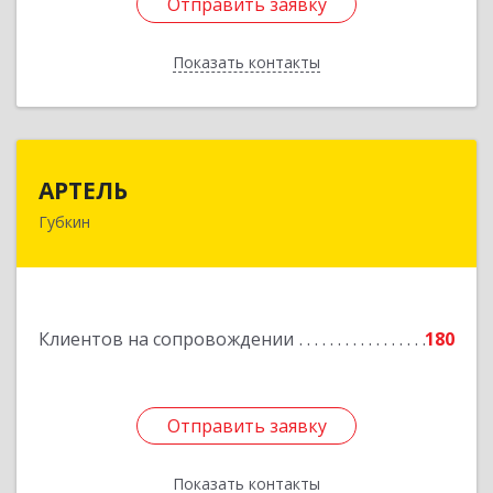
Отправить заявку
Отправить заявку
Показать контакты
Назад
АРТЕЛЬ
АРТЕЛЬ
Губкин
309181, Белгородская обл, Губкинский р-н,
Губкин г, Мира ул, дом № 20, оф.506
Подробнее
Клиентов на сопровождении
180
Отправить заявку
Отправить заявку
Показать контакты
Назад