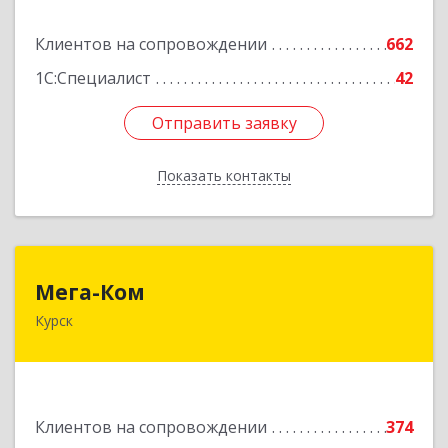
Подробнее
Клиентов на сопровождении
662
1С:Специалист
42
Отправить заявку
Отправить заявку
Показать контакты
Назад
Мега-Ком
Мега-Ком
Курск
305001, Курская обл, Курск г, Красной Армии ул,
дом № 23 А
Подробнее
Клиентов на сопровождении
374