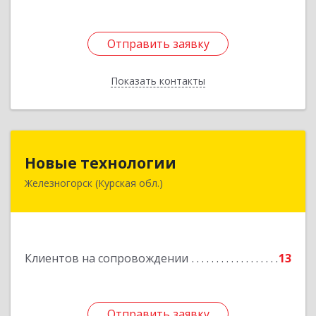
Отправить заявку
Отправить заявку
Показать контакты
Назад
Новые технологии
Новые технологии
Железногорск (Курская обл.)
307170, Курская обл, Железногорский р-н,
Железногорск г, Автолюбителей пер, дом № 5,
офис 7
Подробнее
Клиентов на сопровождении
13
Отправить заявку
Отправить заявку