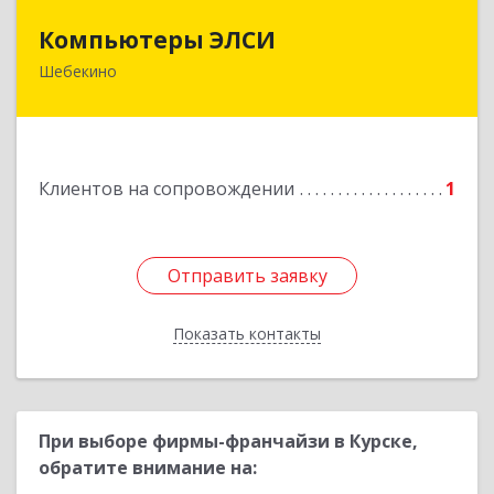
Компьютеры ЭЛСИ
Компьютеры ЭЛСИ
Шебекино
309290, Белгородская обл, Шебекино,
ул.Ленина , д.12
Подробнее
Клиентов на сопровождении
1
Отправить заявку
Отправить заявку
Показать контакты
Назад
При выборе фирмы-франчайзи в Курске,
обратите внимание на: