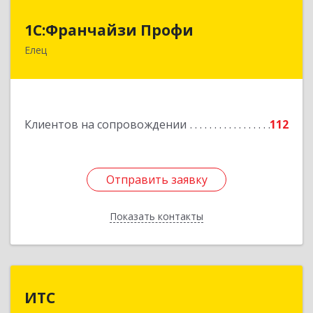
1С:Франчайзи Профи
1С:Франчайзи Профи
Елец
399784, Липецкая обл, Елец г, Гагарина ул,
Здание № 3а
Подробнее
Клиентов на сопровождении
112
Отправить заявку
Отправить заявку
Показать контакты
Назад
ИТС
ИТС