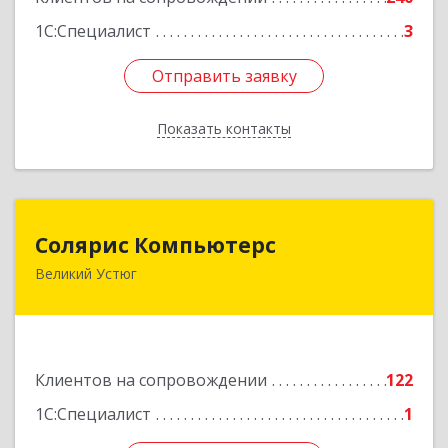
1С:Специалист
3
Отправить заявку
Отправить заявку
Показать контакты
Назад
Солярис Компьютерс
Солярис Компьютерс
Великий Устюг
162390, Вологодская обл, Великий Устюг г,
Виноградова ул, дом № 87
Подробнее
Клиентов на сопровождении
122
1С:Специалист
1