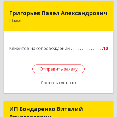
Григорьев Павел Александрович
Григорьев Павел Александрович
Шарья
157505, Костромская область, город Шарья,
улица Краснухина, дом 6.
Подробнее
Клиентов на сопровождении
10
Отправить заявку
Отправить заявку
Показать контакты
Назад
ИП Бондаренко Виталий
ИП Бондаренко Виталий