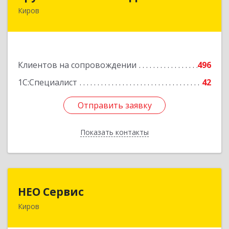
Киров
610017, Кировская обл, Киров г, Горького ул,
дом № 17
Подробнее
Клиентов на сопровождении
496
1С:Специалист
42
Отправить заявку
Отправить заявку
Показать контакты
Назад
НЕО Сервис
НЕО Сервис
Киров
610045, Кировская обл, Киров г, Ульяновская
ул, дом № 36