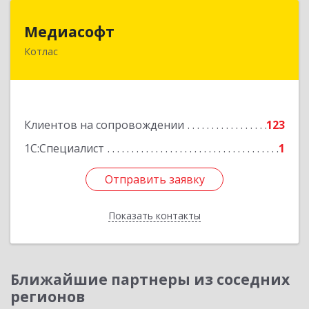
Медиасофт
Медиасофт
Котлас
165300, Архангельская обл, Котлас г,
Маяковского ул, дом № 5
Подробнее
Клиентов на сопровождении
123
1С:Специалист
1
Отправить заявку
Отправить заявку
Показать контакты
Назад
Ближайшие партнеры из соседних
регионов