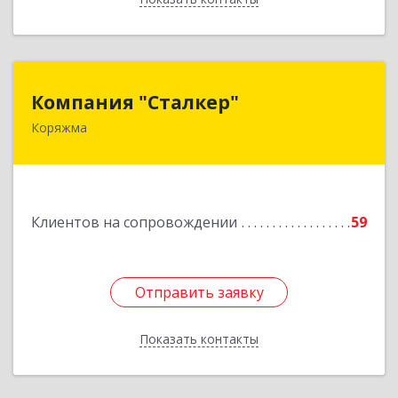
Компания "Сталкер"
Компания "Сталкер"
Коряжма
165651, Архангельская обл, Коряжма г,
Архангельская ул, дом № 14
Подробнее
Клиентов на сопровождении
59
Отправить заявку
Отправить заявку
Показать контакты
Назад