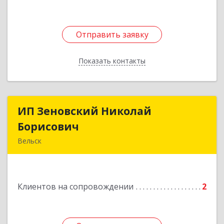
Отправить заявку
Отправить заявку
Показать контакты
Назад
ИП Зеновский Николай
ИП Зеновский Николай
Борисович
Борисович
Вельск
165150, Архангельская обл, Вельский р-н,
Лукинская д, Надежды ул, дом № 6
Клиентов на сопровождении
2
Подробнее