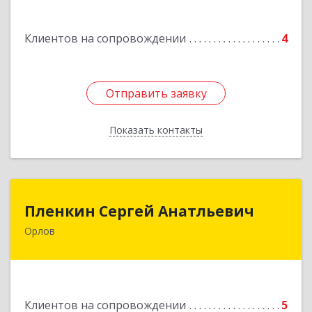
Подробнее
Клиентов на сопровождении
4
Отправить заявку
Отправить заявку
Показать контакты
Назад
Пленкин Сергей Анатльевич
Пленкин Сергей Анатльевич
Орлов
612 270, 612270, Кировская обл, , Орлов г,
Ленина ул, дом. 128
Подробнее
Клиентов на сопровождении
5