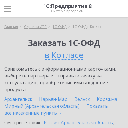
1С:Предприятие 8
Система программ
Главная
Сервисы ИТС
1С-ОФД
1С-ОФД в Котласе
Заказать 1С-ОФД
в Котласе
Ознакомьтесь с информационными карточками,
выберите партнёра и отправьте заявку на
консультацию, приобретение или внедрение
продукта.
Архангельск
Нарьян-Мар
Вельск
Коряжма
Мирный (Архангельская область)
Показать
все населенные
пункты
Смотрите также:
Россия
,
Архангельская область
,