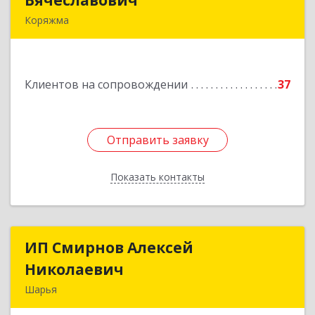
Вячеславович
Вячеславович
Коряжма
165650, Архангельская обл, Коряжма г,
Набережная им Н.Островского ул, дом № 38
Клиентов на сопровождении
37
Подробнее
Отправить заявку
Отправить заявку
Показать контакты
Назад
ИП Смирнов Алексей
ИП Смирнов Алексей
Николаевич
Николаевич
Шарья