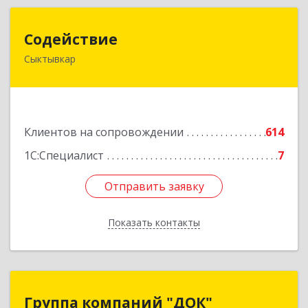
Содействие
Содействие
Сыктывкар
167004, Коми Респ, Сыктывкар г, Первомайская
ул, дом № 149
Подробнее
Клиентов на сопровождении
614
1С:Специалист
7
Отправить заявку
Отправить заявку
Показать контакты
Назад
Группа компаний "ДОК"
Группа компаний "ДОК"