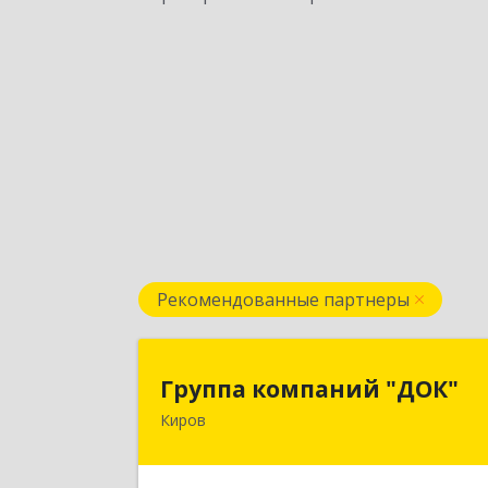
Рекомендованные партнеры
Группа компаний "ДОК
Группа компаний "ДОК"
Киров
610017, Кировская обл, Киров г
Горького ул, дом № 1