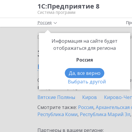
1С:Предприятие 8
Система программ
Россия
Пр
Главная
Сервисы ИТС
1С-ОФД
1С-ОФД в Ки
Информация на сайте будет
отображаться для региона
Заказать 1С-ОФД
Россия
в Кировской области
Да, все верно
Ознакомьтесь с информационными карт
Выбрать другой
внедрение продукта.
Вятские Поляны
Киров
Кирово-Че
Смотрите также:
Россия
,
Архангельская 
Республика Коми
,
Республика Марий Эл
Партнеры в вашем регионе: