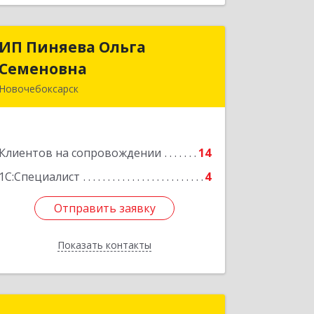
ИП Пиняева Ольга
ИП Пиняева Ольга
Семеновна
Семеновна
Новочебоксарск
429965, Чувашская Республика -
Чувашия, Новочебоксарск г,
Пионерская ул, дом № 2, корпус 2,
Клиентов на сопровождении
кв.141
14
1С:Специалист
4
Подробнее
Отправить заявку
Отправить заявку
Показать контакты
Назад