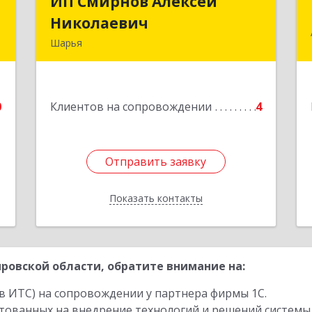
л
ИП Смирнов Алексей
ИП Смирнов Алексей
ч
Николаевич
Николаевич
Шарья
д
Подробнее
.
0
Клиентов на сопровождении
4
е
Отправить заявку
Отправить заявку
Показать контакты
Назад
ровской области, обратите внимание на:
в ИТС) на сопровождении у партнера фирмы 1С.
стованных на внедрение технологий и решений системы