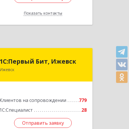
Показать контакты
Назад
1С:Первый Бит, Ижевск
1С:Первый Бит, Ижевск
Ижевск
426008, Удмуртская Респ, Ижевск г,
Коммунаров ул, дом № 234
Подробнее
Клиентов на сопровождении
779
1С:Специалист
28
Отправить заявку
Отправить заявку