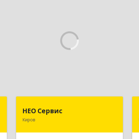
"
НЕО Сервис
НЕО Сервис
Киров
,
610045, Кировская обл, Киров г,
7
Ульяновская ул, дом № 36