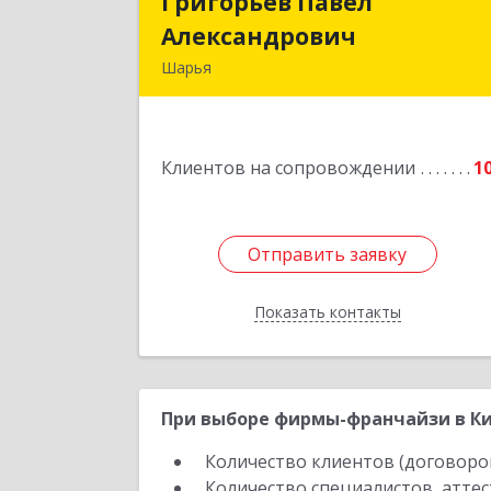
Григорьев Павел
Григорьев Паве
Александрович
Александрови
Шарья
157505, Костромская область, горо
Шарья, улица Краснухина, дом 6
Клиентов на сопровождении
1
Подробне
Отправить заявку
Отправить заявку
Показать контакты
Назад
При выборе фирмы-франчайзи в Ки
Количество клиентов (договоро
Количество специалистов, атте