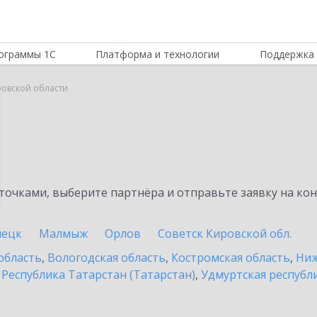
ограммы 1С
Платформа и технологии
Поддержка 
ровской области
очками, выберите партнёра и отправьте заявку на ко
пецк
Малмыж
Орлов
Советск Кировской обл.
область
,
Вологодская область
,
Костромская область
,
Ниж
,
Республика Татарстан (Татарстан)
,
Удмуртская республ