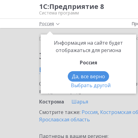
1С:Предприятие 8
Система программ
Россия
Пр
Главная
Сервисы ИТС
1С-ОФД
1С-ОФД в Ко
Информация на сайте будет
отображаться для региона
Заказать 1С-ОФД
Россия
в Костроме
Да, все верно
Ознакомьтесь с информационными карт
Выбрать другой
внедрение продукта.
Кострома
Шарья
Смотрите также:
Россия
,
Костромская о
Ярославская область
Партнеры в вашем регионе: