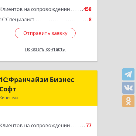
Клиентов на сопровождении
458
Подробнее
1С:Специалист
8
Отправить заявку
Отправить заявку
Показать контакты
Назад
1С:Франчайзи Бизнес
1С:Франчайзи Бизнес
Софт
Софт
Кинешма
155800, Ивановская обл, Кинешма г,
Жуковская ул, дом № 10
Клиентов на сопровождении
77
Подробнее