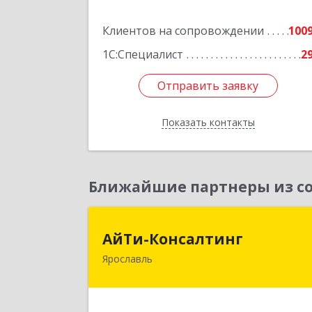
Подробне
Клиентов на сопровождении
100
1С:Специалист
2
Отправить заявку
Отправить заявку
Показать контакты
Назад
Ближайшие партнеры из со
АйТи-Консалтин
АйТи-Консалтинг
Ярославль
150007, Ярославская обл, Ярославль г
Урочская ул, дом № 19, пом.2