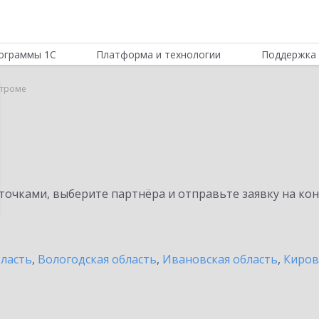
ограммы 1С
Платформа и технологии
Поддержка 
строме
очками, выберите партнёра и отправьте заявку на ко
бласть
,
Вологодская область
,
Ивановская область
,
Киров