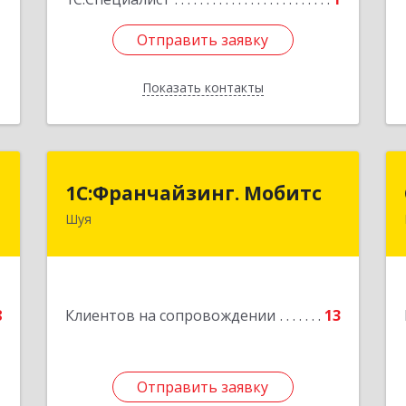
Отправить заявку
Отправить заявку
Показать контакты
Назад
т
1С:Франчайзинг. Мобитс
1С:Франчайзинг. Мобитс
Шуя
,
Подробнее
2
е
8
Клиентов на сопровождении
13
1
Отправить заявку
Отправить заявку