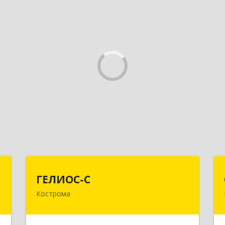
т
ГЕЛИОС-С
ГЕЛИОС-С
Кострома
,
156026, Костромская обл, г.о. город
,
Кострома, Кострома г, Советская ул,
3
дом № 136а