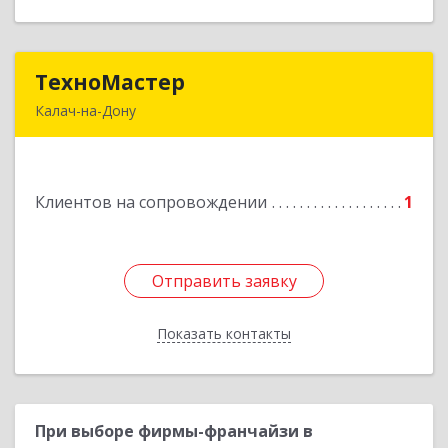
ТехноМастер
ТехноМастер
Калач-на-Дону
404503, Волгоградская обл, Калач-на-Дону г,
Пархоменко ул, дом № 4, кв. 56
Клиентов на сопровождении
1
Подробнее
Отправить заявку
Отправить заявку
Показать контакты
Назад
При выборе фирмы-франчайзи в