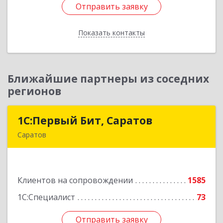
Отправить заявку
Отправить заявку
Показать контакты
Назад
Ближайшие партнеры из соседних
регионов
1С:Первый Бит, Саратов
1С:Первый Бит, Саратов
Саратов
410005, Саратовская обл, Саратов г,
Астраханская ул, дом № 87, корпус 50
Клиентов на сопровождении
1585
Подробнее
1С:Специалист
73
Отправить заявку
Отправить заявку