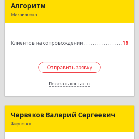
Алгоритм
Алгоритм
Михайловка
Подробнее
Клиентов на сопровождении
16
Отправить заявку
Отправить заявку
Показать контакты
Назад
Червяков Валерий Сергеевич
Червяков Валерий Сергеевич
Жирновск
403 791, 403791, Волгоградская обл,
Жирновский р-н, Жирновск г, Коммунальная ул,