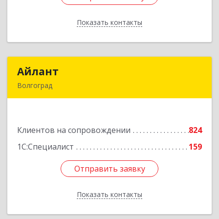
Показать контакты
Назад
Айлант
Айлант
Волгоград
400001, Волгоградская обл, Волгоград г, им
Канунникова ул, дом № 11А
Клиентов на сопровождении
824
Подробнее
1С:Специалист
159
Отправить заявку
Отправить заявку
Показать контакты
Назад