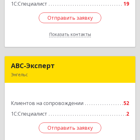
1С:Специалист
19
Отправить заявку
Отправить заявку
Показать контакты
Назад
АВС-Эксперт
АВС-Эксперт
Энгельс
413105, Саратовская обл, Энгельс г, Минская ул,
дом № 18/1
Клиентов на сопровождении
52
Подробнее
1С:Специалист
2
Отправить заявку
Отправить заявку