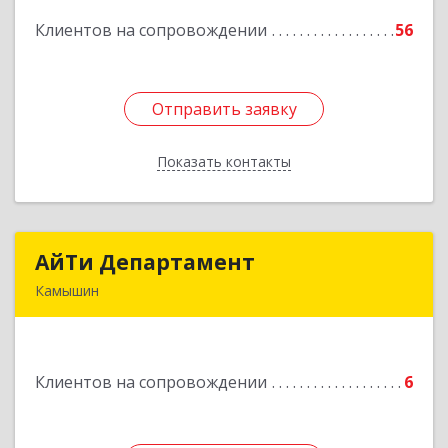
Клиентов на сопровождении
56
Подробнее
Отправить заявку
Отправить заявку
Показать контакты
Назад
АйТи Департамент
АйТи Департамент
Камышин
403882, Волгоградская обл, Камышин г,
Пролетарская ул, дом № 10/1
Клиентов на сопровождении
6
Подробнее