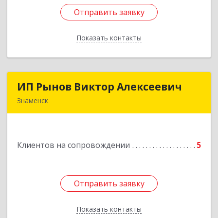
Отправить заявку
Отправить заявку
Показать контакты
Назад
ИП Рынов Виктор Алексеевич
ИП Рынов Виктор Алексеевич
Знаменск
Подробнее
Клиентов на сопровождении
5
Отправить заявку
Отправить заявку
Показать контакты
Назад