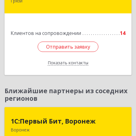
Грязи
399059, Россия, Липецкая обл., г.Грязи,
ул.Рублева, д.31
Подробнее
Клиентов на сопровождении
14
Отправить заявку
Отправить заявку
Показать контакты
Назад
Ближайшие партнеры из соседних
регионов
1С:Первый Бит, Воронеж
1С:Первый Бит, Воронеж
Воронеж
394006, Воронежская обл, Воронеж г, 20-летия