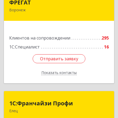
ФРЕГАТ
Воронеж
394006, Воронежская обл, Воронеж г,
Бахметьева ул, дом № 2Б, пом.I, офис 220
Подробнее
Клиентов на сопровождении
295
1С:Специалист
16
Отправить заявку
Отправить заявку
Показать контакты
Назад
1С:Франчайзи Профи
1С:Франчайзи Профи
Елец
399784, Липецкая обл, Елец г, Гагарина ул,