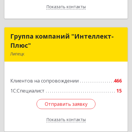
Показать контакты
Назад
Группа компаний "Интеллект-
Группа компаний "Интеллект-
Плюс"
Плюс"
Липецк
398024, Липецкая обл, Липецк г, Победы пл,
дом № 8, 306
Клиентов на сопровождении
466
Подробнее
1С:Специалист
15
Отправить заявку
Отправить заявку
Показать контакты
Назад