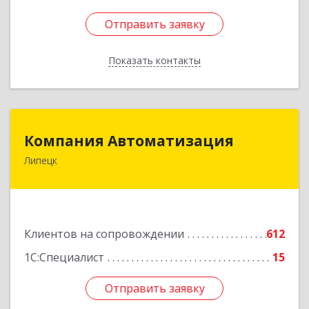
Отправить заявку
Отправить заявку
Показать контакты
Назад
Компания Автоматизация
Компания Автоматизация
Липецк
398001, Липецкая обл, Липецк г, Победы пл,
дом № 8
Подробнее
Клиентов на сопровождении
612
1С:Специалист
15
Отправить заявку
Отправить заявку