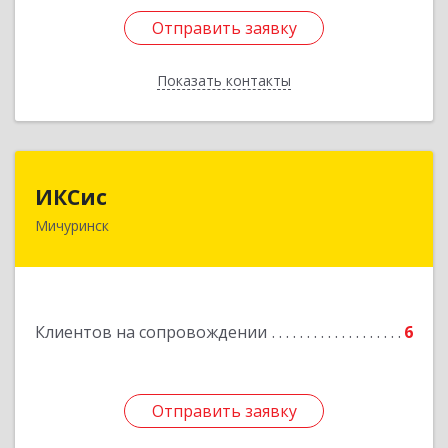
Отправить заявку
Отправить заявку
Показать контакты
Назад
ИКСис
ИКСис
Мичуринск
393761, Тамбовская обл, Мичуринск г,
Набережная ул, дом № 275
Подробнее
Клиентов на сопровождении
6
Отправить заявку
Отправить заявку