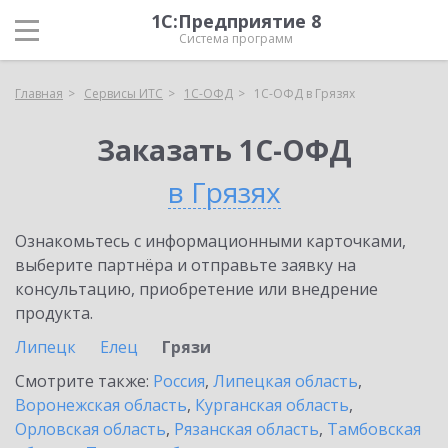
1С:Предприятие 8
Система программ
Главная
Сервисы ИТС
1С-ОФД
1С-ОФД в Грязях
Заказать 1С-ОФД
в Грязях
Ознакомьтесь с информационными карточками,
выберите партнёра и отправьте заявку на
консультацию, приобретение или внедрение
продукта.
Липецк
Елец
Грязи
Смотрите также:
Россия
,
Липецкая область
,
Воронежская область
,
Курганская область
,
Орловская область
,
Рязанская область
,
Тамбовская