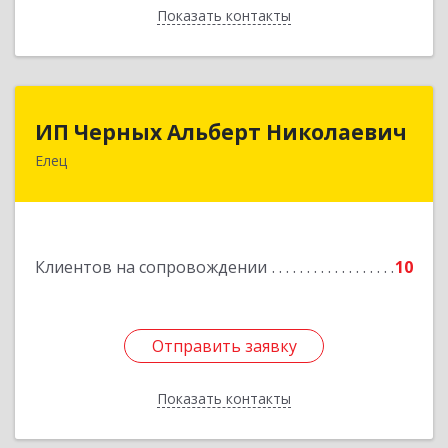
Показать контакты
Назад
ИП Черных Альберт Николаевич
ИП Черных Альберт Николаевич
Елец
399771, Липецкая обл, Елец г, Н.Гусевой ул, 56А
Подробнее
Клиентов на сопровождении
10
Отправить заявку
Отправить заявку
Показать контакты
Назад