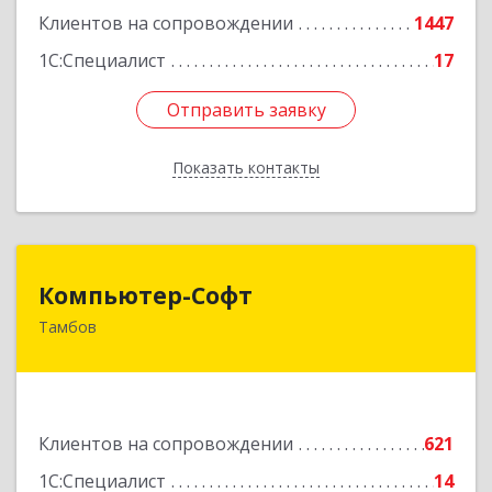
Клиентов на сопровождении
1447
1С:Специалист
17
Отправить заявку
Отправить заявку
Показать контакты
Назад
Компьютер-Софт
Компьютер-Софт
Тамбов
392000, Тамбовская обл, Тамбов г, Советская
ул, дом № 191
Подробнее
Клиентов на сопровождении
621
1С:Специалист
14