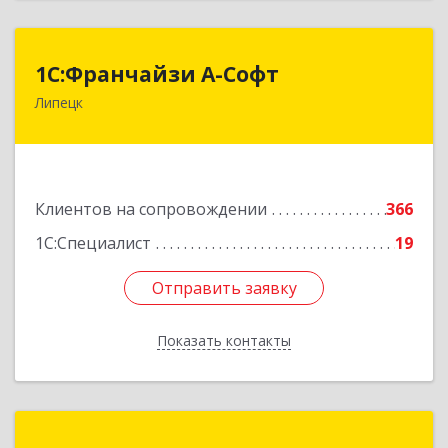
1С:Франчайзи А-Софт
1С:Франчайзи А-Софт
Липецк
398059, Липецкая обл, Липецк г, Фрунзе ул,
дом № 27
Подробнее
Клиентов на сопровождении
366
1С:Специалист
19
Отправить заявку
Отправить заявку
Показать контакты
Назад
ФРЕГАТ