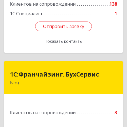
Клиентов на сопровождении
138
1С:Специалист
1
Отправить заявку
Отправить заявку
Показать контакты
Назад
1С:Франчайзинг. БухСервис
1С:Франчайзинг. БухСервис
Елец
399780, Липецкая обл, Елецкий р-н, Елец г,
Новоселов ул, дом № 12
Подробнее
Клиентов на сопровождении
3