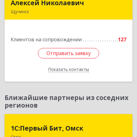
Алексей Николаевич
Алексей Николаевич
Щучинск
КАЗАХСТАН, 021700, Акмолинская обл.,
Бурабайский район, г.Щучинск, ул.Боровская
д.85 к.84
Клиентов на сопровождении
127
Подробнее
Отправить заявку
Отправить заявку
Показать контакты
Назад
Ближайшие партнеры из соседних
регионов
1С:Первый Бит, Омск
1С:Первый Бит, Омск
Омск