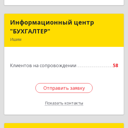
Информационный центр
Информационный центр
"БУХГАЛТЕР"
"БУХГАЛТЕР"
Ишим
627750, Тюменская обл, Ишим г, Советская ул,
дом № 16
Клиентов на сопровождении
58
Подробнее
Отправить заявку
Отправить заявку
Показать контакты
Назад