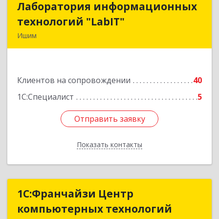
Лаборатория информационных
Лаборатория информационных
технологий "LabIT"
технологий "LabIT"
Ишим
627753, Тюменская обл, Ишимский р-н, Ишим г,
Ф.Энгельса ул, дом № 26
Клиентов на сопровождении
40
Подробнее
1С:Специалист
5
Отправить заявку
Отправить заявку
Показать контакты
Назад
1С:Франчайзи Центр
1С:Франчайзи Центр
компьютерных технологий
компьютерных технологий