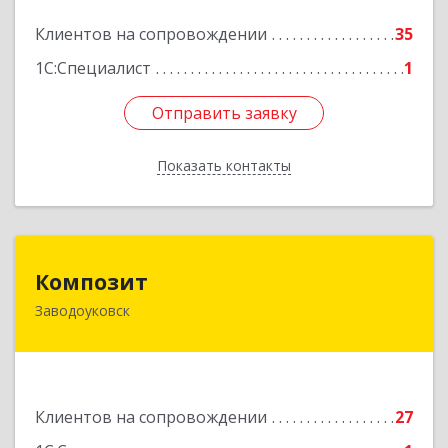
Подробнее
Клиентов на сопровождении
35
1С:Специалист
1
Отправить заявку
Отправить заявку
Показать контакты
Назад
Композит
Композит
Заводоуковск
627140, Тюменская обл, Заводоуковский р-н,
Заводоуковск г, Шоссейная ул, дом № 156
Подробнее
Клиентов на сопровождении
27