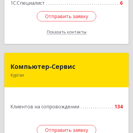
1С:Специалист
6
Отправить заявку
Отправить заявку
Показать контакты
Назад
Компьютер-Сервис
Компьютер-Сервис
Курган
640022, Курганская обл, Курган г, Василия
Блюхера ул, дом № 30, пом.1
Подробнее
Клиентов на сопровождении
134
Отправить заявку
Отправить заявку