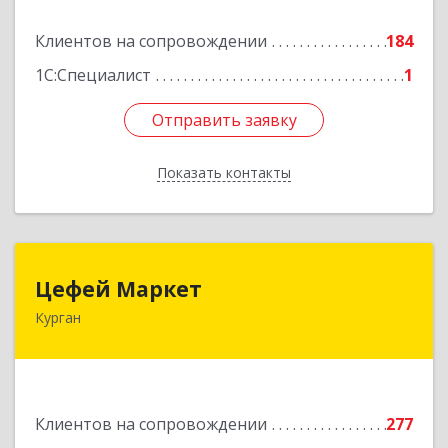
Подробнее
Клиентов на сопровождении
184
1С:Специалист
1
Отправить заявку
Отправить заявку
Показать контакты
Назад
Цефей Маркет
Цефей Маркет
Курган
640002, Курганская обл, Курган г, М.Горького
ул, дом № 35/1
Подробнее
Клиентов на сопровождении
277