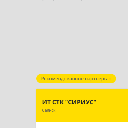
Рекомендованные партнеры
ИТ СТК "СИРИУС
ИТ СТК "СИРИУС"
Саянск
666303, Иркутская обл, Саянск г
Юбилейный мкр, дом № 3