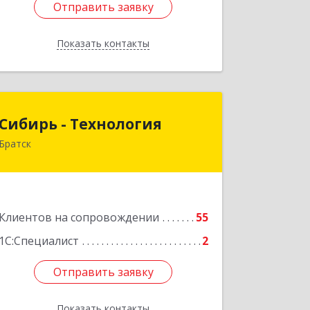
Отправить заявку
Отправить заявку
Показать контакты
Назад
Сибирь - Технология
Сибирь - Технология
Братск
665710, Иркутская обл, Братск г,
Снежная (Центральный ж/р) ул, дом
№ 13
Подробнее
Клиентов на сопровождении
55
1С:Специалист
2
Отправить заявку
Отправить заявку
Показать контакты
Назад