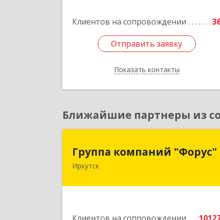
Подробне
Клиентов на сопровождении
3
Отправить заявку
Отправить заявку
Показать контакты
Назад
Ближайшие партнеры из со
Группа компаний "Форус
Группа компаний "Форус"
Иркутск
664007, Иркутская обл, Иркутск г
Ямская ул, дом № 1, корпус 1, оф.
Подробне
Клиентов на сопровождении
1012