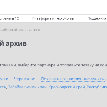
ограммы 1С
Платформа и технологии
Поддержка 
С:Облачный архив в Саянске
й архив
очками, выберите партнёра и отправьте заявку на ко
утск
Черемхово
Показать все населенные
пункты
сть
,
Забайкальский край
,
Красноярский край
,
Республик