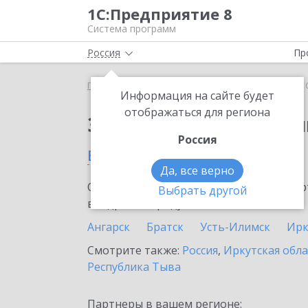
1С:Предприятие 8
Система программ
Россия
Пр
Главная
Сервисы ИТС
1С:Облачный архив
1
Информация на сайте будет
отображаться для региона
Заказать 1С:Облачны
Россия
в Саянске
Да, все верно
Ознакомьтесь с информационными карт
Выбрать другой
внедрение продукта.
Ангарск
Братск
Усть-Илимск
Ирк
Смотрите также:
Россия
,
Иркутская обла
Республика Тыва
Партнеры в вашем регионе: