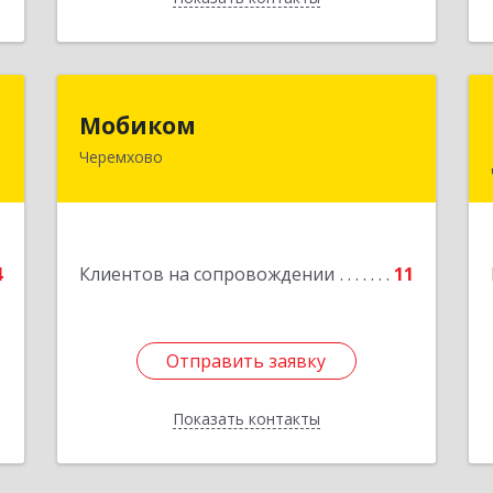
м
Мобиком
Мобиком
ч
Черемхово
Подробнее
,
2
4
Клиентов на сопровождении
11
е
Отправить заявку
Отправить заявку
Показать контакты
Назад