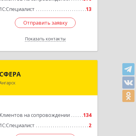
1С:Специалист
13
Отправить заявку
Отправить заявку
Показать контакты
Назад
СФЕРА
СФЕРА
Ангарск
665816, Иркутская обл, Ангарск г, 177-
й кв-л, дом № 6, оф.159
Подробнее
Клиентов на сопровождении
134
1С:Специалист
2