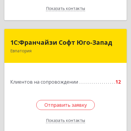
Показать контакты
Назад
1С:Франчайзи Софт Юго-Запад
1С:Франчайзи Софт Юго-Запад
Евпатория
297407, Крым Респ, Евпатория г, Победы пр-кт,
дом № 13, кв.45
Подробнее
Клиентов на сопровождении
12
Отправить заявку
Отправить заявку
Показать контакты
Назад