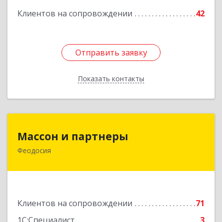
Клиентов на сопровождении
42
Отправить заявку
Отправить заявку
Показать контакты
Назад
Массон и партнеры
Массон и партнеры
Феодосия
298112, Крым Респ, Феодосия г, Крымская ул,
дом № 31
Подробнее
Клиентов на сопровождении
71
1С:Специалист
3