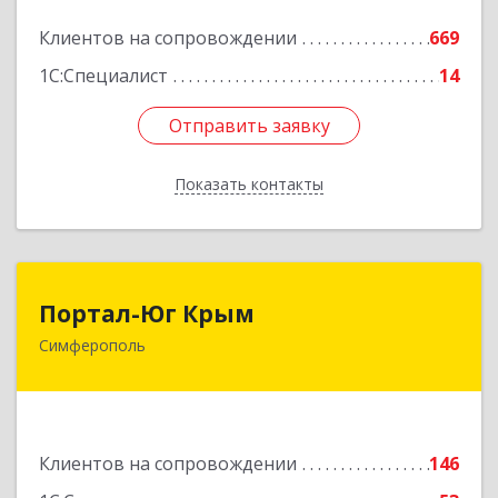
Подробнее
Клиентов на сопровождении
669
1С:Специалист
14
Отправить заявку
Отправить заявку
Показать контакты
Назад
Портал-Юг Крым
Портал-Юг Крым
Симферополь
295015, Крым Респ, Симферополь г, Козлова ул,
дом № 27
Подробнее
Клиентов на сопровождении
146