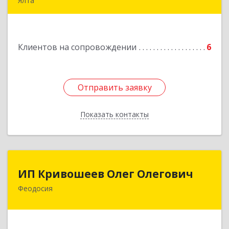
Ялта
98600, г. Ялта, ул. Свердлова, 24
Подробнее
Клиентов на сопровождении
6
Отправить заявку
Отправить заявку
Показать контакты
Назад
ИП Кривошеев Олег Олегович
ИП Кривошеев Олег Олегович
Феодосия
Подробнее