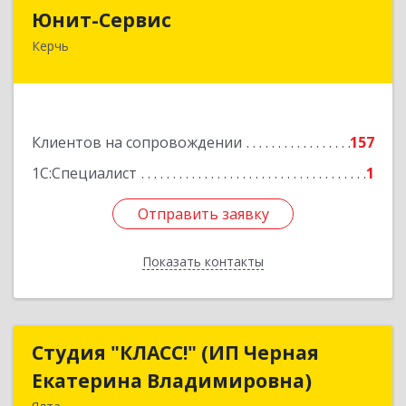
Юнит-Сервис
Юнит-Сервис
Керчь
298300, Крым Респ, Керчь г, Кооперативный
пер, дом № 26
Подробнее
Клиентов на сопровождении
157
1С:Специалист
1
Отправить заявку
Отправить заявку
Показать контакты
Назад
Студия "КЛАСС!" (ИП Черная
Студия "КЛАСС!" (ИП Черная
Екатерина Владимировна)
Екатерина Владимировна)