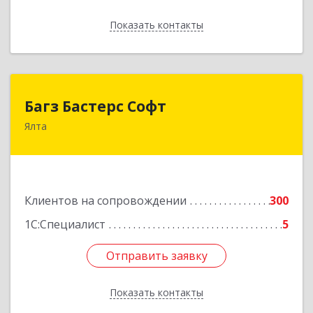
Показать контакты
Назад
Багз Бастерс Софт
Багз Бастерс Софт
Ялта
298603, Крым Респ, Ялта г, Свердлова ул, дом №
34
Подробнее
Клиентов на сопровождении
300
1С:Специалист
5
Отправить заявку
Отправить заявку
Показать контакты
Назад