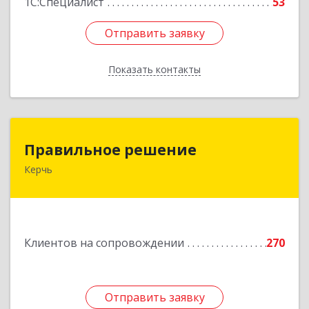
1С:Специалист
53
Отправить заявку
Отправить заявку
Показать контакты
Назад
Правильное решение
Правильное решение
Керчь
298330, Крым Респ, Керчь г, Адмиралтейский
проезд, дом № 1
Подробнее
Клиентов на сопровождении
270
Отправить заявку
Отправить заявку