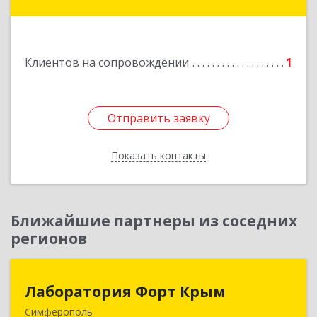
Подробнее
Клиентов на сопровождении
1
Отправить заявку
Отправить заявку
Показать контакты
Назад
Ближайшие партнеры из соседних
регионов
Лаборатория Форт Крым
Лаборатория Форт Крым
Симферополь
295034, Крым Респ, Симферополь г, Киевская