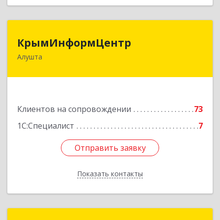
КрымИнформЦентр
КрымИнформЦентр
Алушта
298500, Крым Респ, Алушта г, Горького ул, дом
№ 34А, оф.7
Подробнее
Клиентов на сопровождении
73
1С:Специалист
7
Отправить заявку
Отправить заявку
Показать контакты
Назад