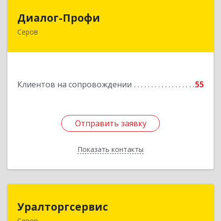
Диалог-Профи
Диалог-Профи
Серов
624980, Свердловская обл, Серов г, Короленко
ул, дом № 7/29, кв.2
Подробнее
Клиентов на сопровождении
55
Отправить заявку
Отправить заявку
Показать контакты
Назад
Уралторгсервис
Уралторгсервис
Серов