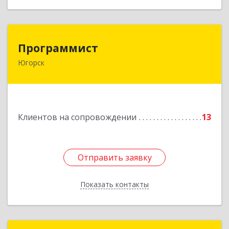
Программист
Программист
Югорск
628264, Ханты-Мансийский Автономный округ
- Югра АО, Югорск г, микрорайон Югорск-2,
дом № 1, кв.27
Подробнее
Клиентов на сопровождении
13
Отправить заявку
Отправить заявку
Показать контакты
Назад