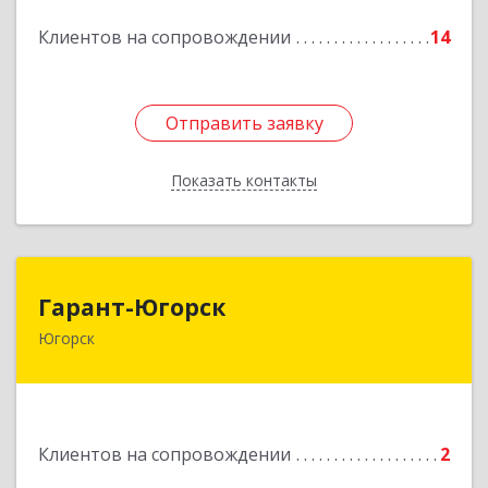
Подробнее
Клиентов на сопровождении
14
Отправить заявку
Отправить заявку
Показать контакты
Назад
Гарант-Югорск
Гарант-Югорск
Югорск
628260, Ханты-Мансийский Автономный округ
- Югра АО, Югорск г, Титова ул, дом № 63
Подробнее
Клиентов на сопровождении
2