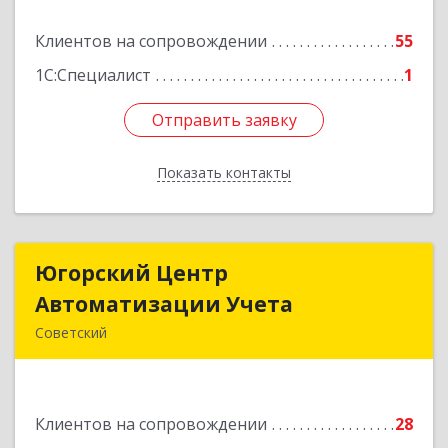
Подробнее
Клиентов на сопровождении
55
1С:Специалист
1
Отправить заявку
Отправить заявку
Показать контакты
Назад
Югорский Центр
Югорский Центр
Автоматизации Учета
Автоматизации Учета
Советский
628242, Ханты-Мансийский Автономный округ
- Югра АО, Советский р-н, Советский г, Ленина
ул, дом № 18, оф.9
Клиентов на сопровождении
28