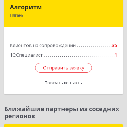
Алгоритм
Алгоритм
Нягань
628186, Ханты-Мансийский Автономный округ
- Югра АО, Нягань г, Сибирская ул, дом № 2,
корпус 2, блок 2
Подробнее
Клиентов на сопровождении
35
1С:Специалист
1
Отправить заявку
Отправить заявку
Показать контакты
Назад
Ближайшие партнеры из соседних
регионов