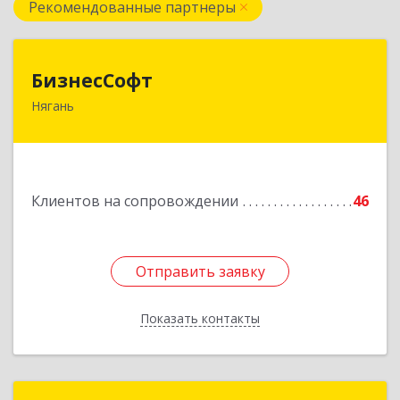
Рекомендованные партнеры
БизнесСофт
БизнесСофт
Нягань
628181, Ханты-Мансийский Автономный округ
- Югра АО, Нягань г, 2-й мкр, дом № 24, кв.15
Подробнее
Клиентов на сопровождении
46
Отправить заявку
Отправить заявку
Показать контакты
Назад