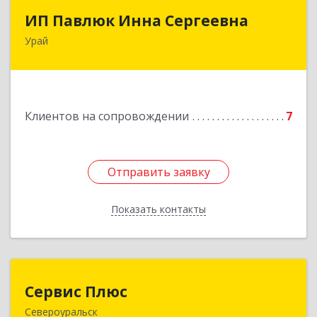
ИП Павлюк Инна Сергеевна
ИП Павлюк Инна Сергеевна
Урай
628284, Ханты-Мансийский Автономный округ
- Югра АО, Урай г, Аэропорт мкр, дом № 29
Подробнее
Клиентов на сопровождении
7
Отправить заявку
Отправить заявку
Показать контакты
Назад
Сервис Плюс
Сервис Плюс
Североуральск
624480, Свердловская обл, Североуральск г,