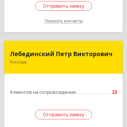
Отправить заявку
Отправить заявку
Показать контакты
Назад
Лебединский Петр Викторович
Лебединский Петр Викторович
Россошь
396650, Воронежская обл., г. Россошь, пер.
Крамского 11
Подробнее
Клиентов на сопровождении
23
Отправить заявку
Отправить заявку