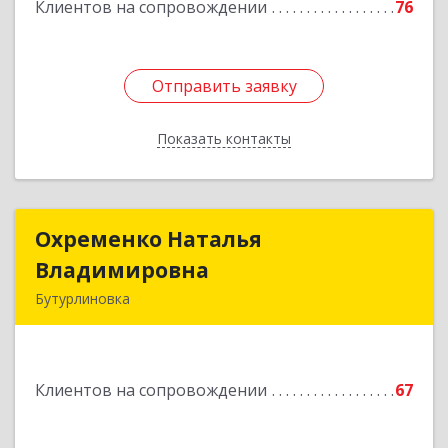
Клиентов на сопровождении
76
Подробнее
Отправить заявку
Отправить заявку
Показать контакты
Назад
Охременко Наталья
Охременко Наталья
Владимировна
Владимировна
Бутурлиновка
Подробнее
Клиентов на сопровождении
67