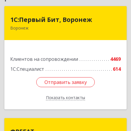
1С:Первый Бит, Воронеж
1С:Первый Бит, Воронеж
Воронеж
394006, Воронежская обл, Воронеж г, 20-летия
Октября ул, дом № 119, оф.711
Подробнее
Клиентов на сопровождении
4469
1С:Специалист
614
Отправить заявку
Отправить заявку
Показать контакты
Назад
ФРЕГАТ