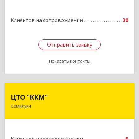
Россошь г,ул Октябрьская 76 Г
Клиентов на сопровождении
30
Подробнее
Отправить заявку
Отправить заявку
Показать контакты
Назад
ЦТО "ККМ"
ЦТО "ККМ"
Семилуки
Подробнее