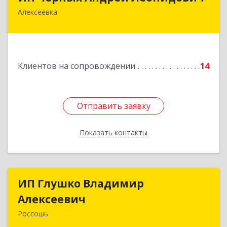
Алексеевка
309850, Белгородская обл, Алексеевский р-н,
Алексеевка г, Совхозная ул, дом № 23, кв.2
Подробнее
Клиентов на сопровождении
14
Отправить заявку
Отправить заявку
Показать контакты
Назад
ИП Глушко Владимир
ИП Глушко Владимир
Алексеевич
Алексеевич
Россошь
396650, Воронежская обл, Россошанский р-н,