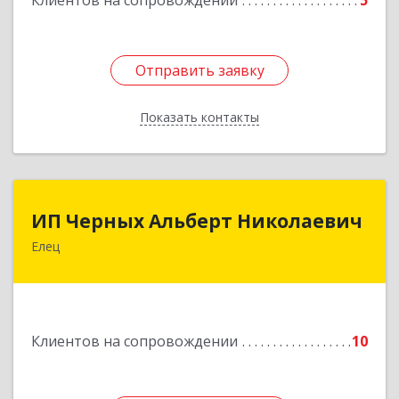
Клиентов на сопровождении
5
Отправить заявку
Отправить заявку
Показать контакты
Назад
ИП Черных Альберт Николаевич
ИП Черных Альберт Николаевич
Елец
399771, Липецкая обл, Елец г, Н.Гусевой ул, 56А
Подробнее
Клиентов на сопровождении
10