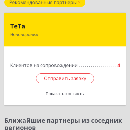
Рекомендованные партнеры
ТеТа
ТеТа
Нововоронеж
396 073, Нововоронеж г, а/я, дом № 30
Подробнее
Клиентов на сопровождении
4
Отправить заявку
Отправить заявку
Показать контакты
Назад
Ближайшие партнеры из соседних
регионов