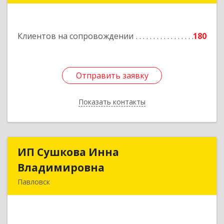
Подробнее
Клиентов на сопровождении
180
Отправить заявку
Отправить заявку
Показать контакты
Назад
ИП Сушкова Инна
ИП Сушкова Инна
Владимировна
Владимировна
Павловск
396420, Воронежская обл, Павловский р-н,
Павловск г, Цветочная ул, дом № 4/2