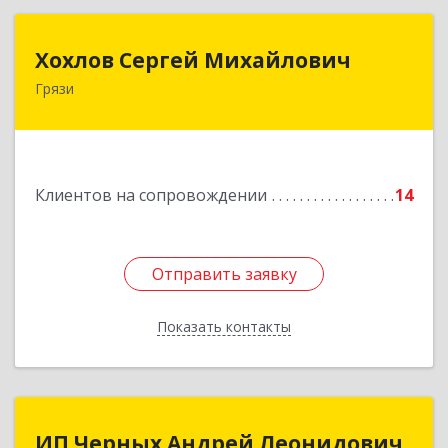
Хохлов Сергей Михайлович
Хохлов Сергей Михайлович
Грязи
399059, Россия, Липецкая обл., г.Грязи,
ул.Рублева, д.31
Подробнее
Клиентов на сопровождении
14
Отправить заявку
Отправить заявку
Показать контакты
Назад
ИП Черных Андрей Леонидович
ИП Черных Андрей Леонидович