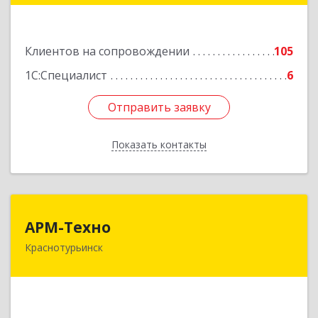
Подробнее
Клиентов на сопровождении
105
1С:Специалист
6
Отправить заявку
Отправить заявку
Показать контакты
Назад
АРМ-Техно
АРМ-Техно
Краснотурьинск
624447, Свердловская обл, Краснотурьинск г,
Чкалова ул, дом № 4, оф.119
Подробнее