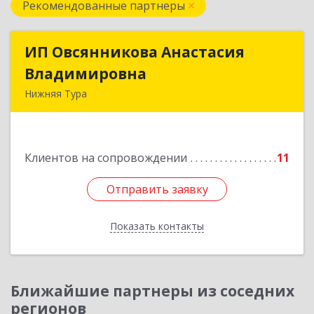
Рекомендованные партнеры
ИП Овсянникова Анастасия
ИП Овсянникова Анастасия
Владимировна
Владимировна
Нижняя Тура
624222, Свердловская обл, Нижняя Тура г,
Машиностроителей ул, дом № 7, кв.30
Клиентов на сопровождении
11
Подробнее
Отправить заявку
Отправить заявку
Показать контакты
Назад
Ближайшие партнеры из соседних
регионов