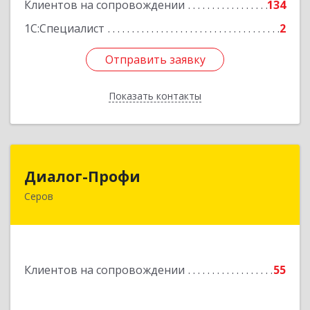
Клиентов на сопровождении
134
1С:Специалист
2
Отправить заявку
Отправить заявку
Показать контакты
Назад
Диалог-Профи
Диалог-Профи
Серов
624980, Свердловская обл, Серов г, Короленко
ул, дом № 7/29, кв.2
Подробнее
Клиентов на сопровождении
55