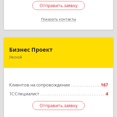
Отправить заявку
Отправить заявку
Показать контакты
Назад
Бизнес Проект
Бизнес Проект
Лесной
624200, Свердловская обл, Лесной г, Сиротина
ул, дом № 11
Подробнее
Клиентов на сопровождении
167
1С:Специалист
4
Отправить заявку
Отправить заявку