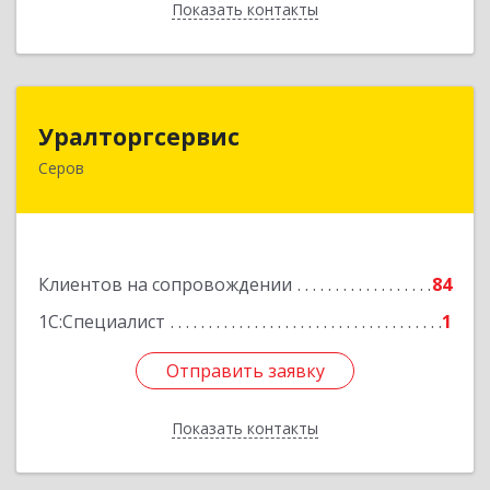
Показать контакты
Назад
Уралторгсервис
Уралторгсервис
Серов
624980, Свердловская обл, Серов г, Кирова ул,
дом № 2
Подробнее
Клиентов на сопровождении
84
1С:Специалист
1
Отправить заявку
Отправить заявку
Показать контакты
Назад