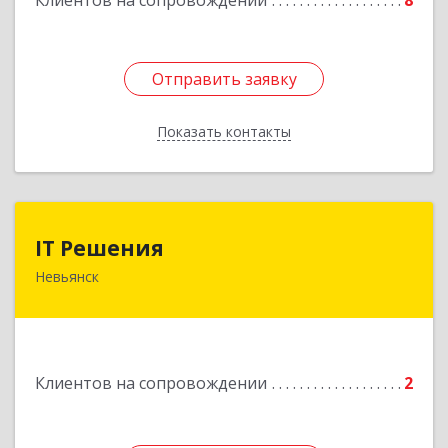
Клиентов на сопровождении
8
Подробнее
Отправить заявку
Отправить заявку
Показать контакты
Назад
IT Решения
IT Решения
Невьянск
Подробнее
Клиентов на сопровождении
2