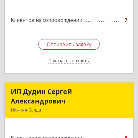
Клиентов на сопровождении
7
Отправить заявку
Отправить заявку
Показать контакты
Назад
ИП Дудин Сергей
ИП Дудин Сергей
Александрович
Александрович
Нижняя Салда
624740, Свердловская обл, Нижняя Салда г,
Энгельса ул, дом № 98