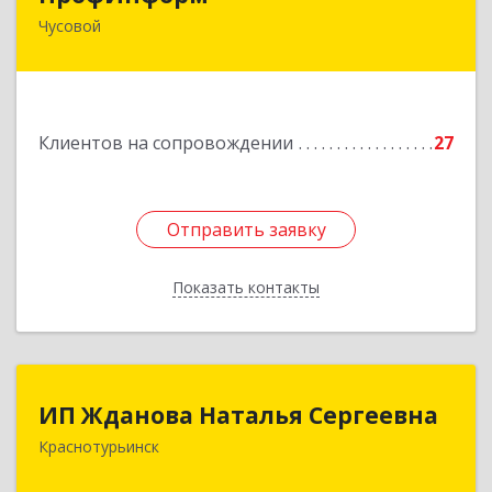
Чусовой
618204, Пермский край, г.о. Чусовской, Чусовой
г, Коммунистическая ул, дом № 8, оф.24
Подробнее
Клиентов на сопровождении
27
Отправить заявку
Отправить заявку
Показать контакты
Назад
ИП Жданова Наталья Сергеевна
ИП Жданова Наталья Сергеевна
Краснотурьинск
Подробнее