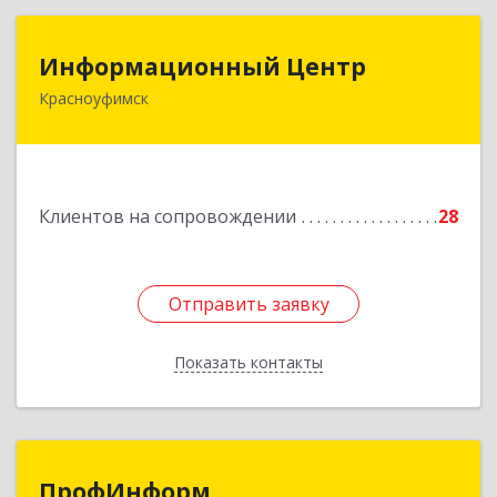
Информационный Центр
Информационный Центр
Красноуфимск
623300, Свердловская обл, Красноуфимск г,
Мизерова ул, дом № 112А
Подробнее
Клиентов на сопровождении
28
Отправить заявку
Отправить заявку
Показать контакты
Назад
ПрофИнформ
ПрофИнформ