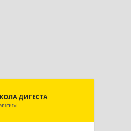
КОЛА ДИГЕСТА
КОЛА ДИГЕСТА
184209, Мурманская обл, Апатиты г,
Апатиты
Космонавтов ул, дом № 17
Подробнее