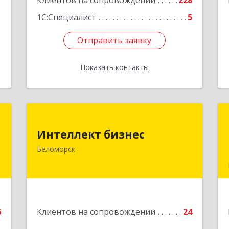
7
Клиентов на сопровождении
228
1
1С:Специалист
5
Отправить заявку
Отправить заявку
Показать контакты
Назад
й
Интеллект бизнес
ч
Интеллект бизнес
г. Беломорск, Портовое шоссе, д.1
Беломорск
Подробнее
е
6
Клиентов на сопровождении
24