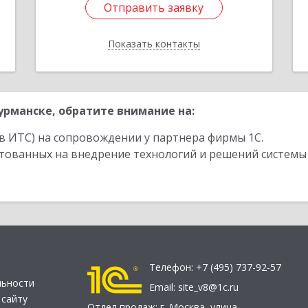
Отправить заявку
Отправить заявку
Показать контакты
Назад
рманске, обратите внимание на:
в ИТС) на сопровождении у партнера фирмы 1С.
стованных на внедрение технологий и решений системы
Телефон:
+7 (495) 737-92-57
льности
Email:
site_v8@1c.ru
 сайту
Отдел продаж:
г. Москва
,
улица