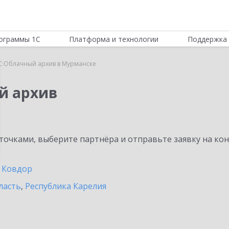
ограммы 1С
Платформа и технологии
Поддержка 
С:Облачный архив в Мурманске
й архив
очками, выберите партнёра и отправьте заявку на ко
Ковдор
ласть
,
Республика Карелия