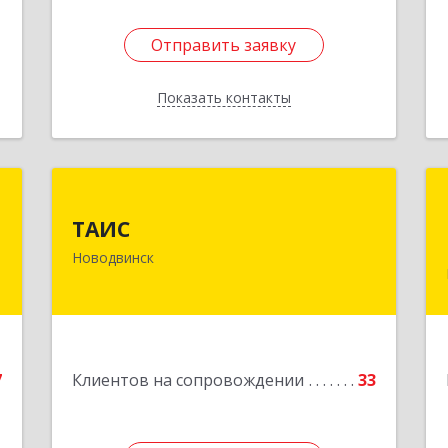
Отправить заявку
Отправить заявку
Показать контакты
Назад
»
ТАИС
ТАИС
,
164902, Архангельская обл,
Новодвинск
м
Новодвинск г, Димитрова ул, дом №
1
4а
е
Подробнее
7
Клиентов на сопровождении
33