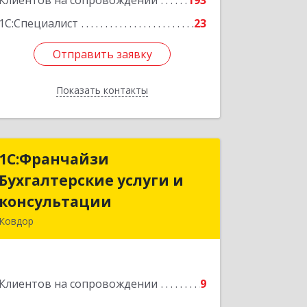
Клиентов на сопровождении
193
1С:Специалист
23
Отправить заявку
Отправить заявку
Показать контакты
Назад
1С:Франчайзи
1С:Франчайзи
Бухгалтерские услуги и
Бухгалтерские услуги и
консультации
консультации
Ковдор
Подробнее
Клиентов на сопровождении
9