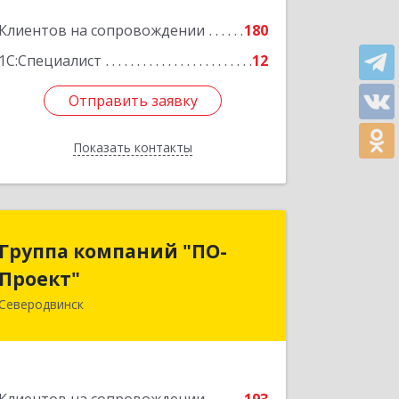
Клиентов на сопровождении
180
1С:Специалист
12
Отправить заявку
Отправить заявку
Показать контакты
Назад
Группа компаний "ПО-
Группа компаний "ПО-
Проект"
Проект"
Северодвинск
164500, Архангельская обл,
Северодвинск г, Бойчука ул, дом № 3,
оф.401
Подробнее