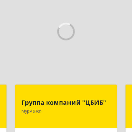
й
Группа компаний "ЦБИБ"
"
Группа компаний "ЦБИБ"
183010, Мурманская обл, Мурманск г,
Мурманск
Кирова пр-кт, дом № 17
,
0
Подробнее