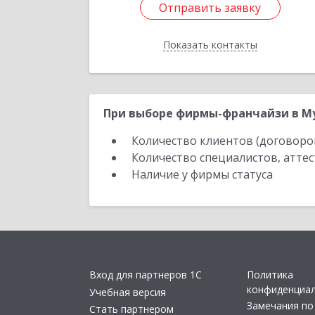
Отправить заявку
Отправить заявку
Показать контакты
Назад
При выборе фирмы-франчайзи в Му
Количество клиентов (договоро
Количество специалистов, атте
Наличие у фирмы статуса
Вход для партнеров 1С
Политика
конфиденциа
Учебная версия
Замечания по
Стать партнером