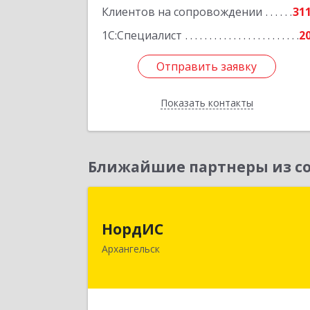
Клиентов на сопровождении
31
1С:Специалист
2
Отправить заявку
Отправить заявку
Показать контакты
Назад
Ближайшие партнеры из со
НордИ
НордИС
163071, Архангельская обл
Архангельск
Архангельск г, Гайдара ул, дом № 55
оф.1
Подробне