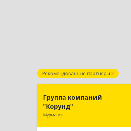
Рекомендованные партнеры
Группа компани
Группа компаний
"Корунд
"Корунд"
Мурманск
183025, Мурманская обл, Мурманск г
Тарана ул, дом № 1