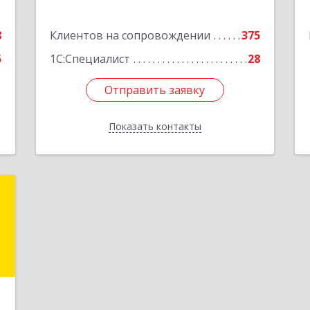
е
8
Клиентов на сопровождении
375
5
1С:Специалист
28
Отправить заявку
Отправить заявку
Показать контакты
Назад
"
,
9
е