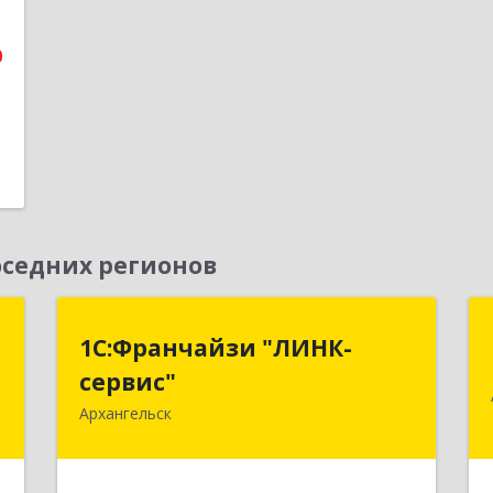
1
0
седних регионов
С
1С:Франчайзи "ЛИНК-
1С:Франчайзи "ЛИНК-
сервис"
сервис"
,
,
Архангельск
163000, Архангельская обл,
8
Архангельск г, Ленина пл., дом № 4,
оф.1810 (18 этаж)
е