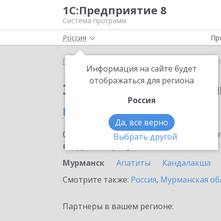
1С:Предприятие 8
Система программ
Россия
Пр
Главная
Сервисы ИТС
1С:Облачный архив
1
Информация на сайте будет
отображаться для региона
Заказать 1С:Облачны
Россия
в Мурманске
Да, все верно
Ознакомьтесь с информационными карт
Выбрать другой
внедрение продукта.
Мурманск
Апатиты
Кандалакша
Смотрите также:
Россия
,
Мурманская об
Партнеры в вашем регионе: