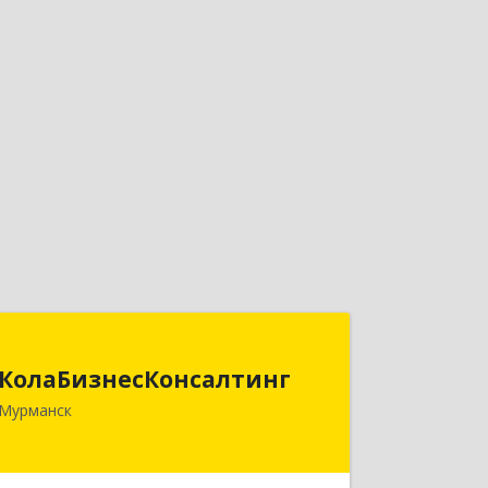
КолаБизнесКонсалтинг
КолаБизнесКонсалтинг
183074, Мурманская обл, Мурманск г,
Мурманск
Полярный Круг ул, дом № 3
Подробнее