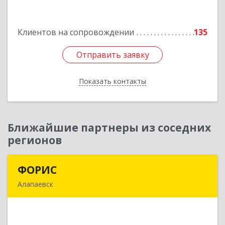
Пролетарская ул, дом № 7
Клиентов на сопровождении
135
Подробнее
Отправить заявку
Отправить заявку
Показать контакты
Назад
Ближайшие партнеры из соседних
регионов
ФОРИС
ФОРИС
Алапаевск
624601, Свердловская обл, Алапаевск г, Ленина
ул, дом № 9