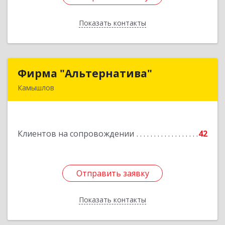
Показать контакты
Назад
Фирма "Альтернатива"
Фирма "Альтернатива"
Камышлов
624860, Свердловская обл, Камышлов г, Ленина
ул, дом № 30
Клиентов на сопровождении
42
Подробнее
Отправить заявку
Отправить заявку
Показать контакты
Назад