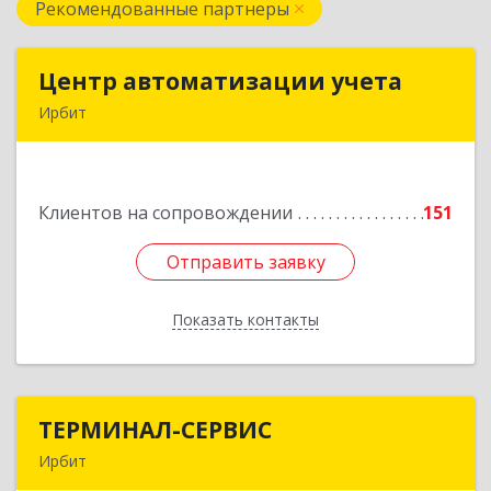
Рекомендованные партнеры
Центр автоматизации учета
Центр автоматизации учета
Ирбит
623854, Свердловская обл, Ирбит г, Маршала
Жукова ул, дом № 3, кв.28
Клиентов на сопровождении
151
Подробнее
Отправить заявку
Отправить заявку
Показать контакты
Назад
ТЕРМИНАЛ-СЕРВИС
ТЕРМИНАЛ-СЕРВИС
Ирбит
623850, Свердловская обл, Ирбит г,