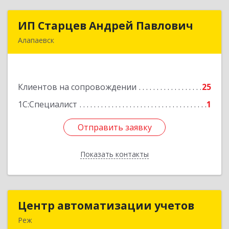
ИП Старцев Андрей Павлович
ИП Старцев Андрей Павлович
Алапаевск
624601, Свердловская обл, Алапаевск г,
Братьев Смольниковых ул, дом № 38, кв.16
Клиентов на сопровождении
25
Подробнее
1С:Специалист
1
Отправить заявку
Отправить заявку
Показать контакты
Назад
Центр автоматизации учетов
Центр автоматизации учетов
Реж