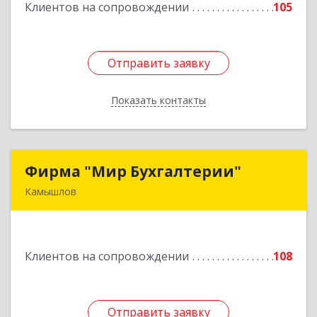
Клиентов на сопровождении
105
Подробнее
Отправить заявку
Отправить заявку
Показать контакты
Назад
Фирма "Мир Бухгалтерии"
Фирма "Мир Бухгалтерии"
Камышлов
624860, Свердловская обл, Камышлов г,
Советская ул, дом № 7
Клиентов на сопровождении
108
Подробнее
Отправить заявку
Отправить заявку