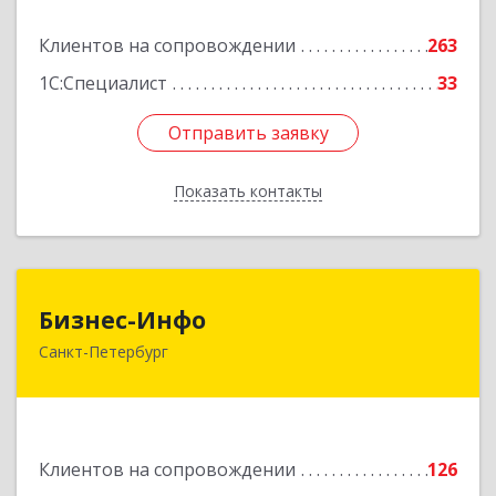
Подробнее
Клиентов на сопровождении
263
1С:Специалист
33
Отправить заявку
Отправить заявку
Показать контакты
Назад
Бизнес-Инфо
Бизнес-Инфо
Санкт-Петербург
191119, Санкт-Петербург г, Константина
Заслонова ул, дом № 7, литера А, пом.17-Н,
часть 3,4,5
Подробнее
Клиентов на сопровождении
126