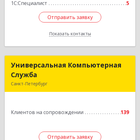
1С:Специалист
5
Отправить заявку
Отправить заявку
Показать контакты
Назад
Универсальная Компьютерная
Универсальная Компьютерная
Служба
Служба
Санкт-Петербург
192007, Санкт-Петербург г, Тамбовская ул, дом
№ 12, корпус В, кв.31
Клиентов на сопровождении
139
Подробнее
Отправить заявку
Отправить заявку