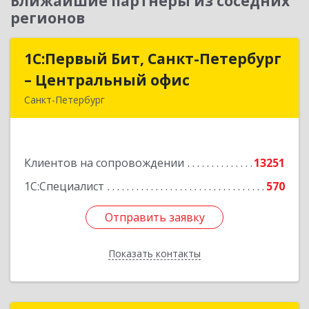
Ближайшие партнеры из соседних
регионов
1С:Первый Бит, Санкт-Петербург
1С:Первый Бит, Санкт-Петербург
– Центральный офис
– Центральный офис
Санкт-Петербург
г.Санкт-Петербург, Невский проспект, 10
Подробнее
Клиентов на сопровождении
13251
1С:Специалист
570
Отправить заявку
Отправить заявку
Показать контакты
Назад