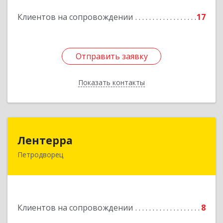
Подробнее
Клиентов на сопровождении
17
Отправить заявку
Отправить заявку
Показать контакты
Назад
Лентерра
Лентерра
Петродворец
198517, Санкт-Петербург, Петергоф г,
Ропшинское шоссе, дом № 3, корпус 2, кв.99
Подробнее
Клиентов на сопровождении
8