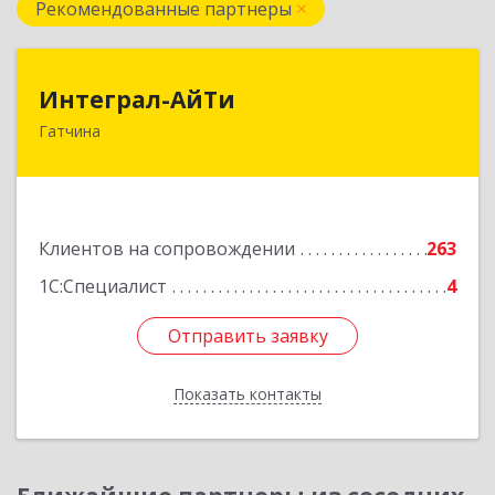
Рекомендованные партнеры
Интеграл-АйТи
Интеграл-АйТи
Гатчина
188300, Ленинградская обл, Гатчинский р-н,
Гатчина г, 25 Октября пр-кт, дом № 42, литера
А, оф.412
Подробнее
Клиентов на сопровождении
263
1С:Специалист
4
Отправить заявку
Отправить заявку
Показать контакты
Назад