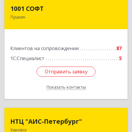
1001 СОФТ
1001 СОФТ
Пушкин
196608, Санкт-Петербург г, Пушкин г,
Автомобильная ул, дом № 6, литера А, оф.207
Подробнее
Клиентов на сопровождении
87
1С:Специалист
5
Отправить заявку
Отправить заявку
Показать контакты
Назад
НТЦ "АИС-Петербург"
НТЦ "АИС-Петербург"
Кировск
187342, Ленинградская обл, Кировск г, р-н