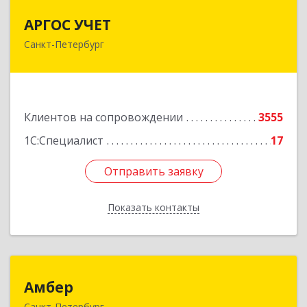
АРГОС УЧЕТ
АРГОС УЧЕТ
Санкт-Петербург
196191, Санкт-Петербург г, Конституции пл,
дом № 7, оф.416
Подробнее
Клиентов на сопровождении
3555
1С:Специалист
17
Отправить заявку
Отправить заявку
Показать контакты
Назад
Амбер
Амбер
Санкт-Петербург