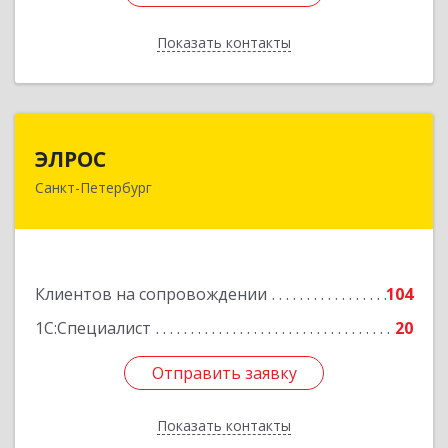
Показать контакты
Назад
ЭЛРОС
ЭЛРОС
Санкт-Петербург
191024, Санкт-Петербург г, Тележная ул, дом №
22, кв.6
Подробнее
Клиентов на сопровождении
104
1С:Специалист
20
Отправить заявку
Отправить заявку
Показать контакты
Назад