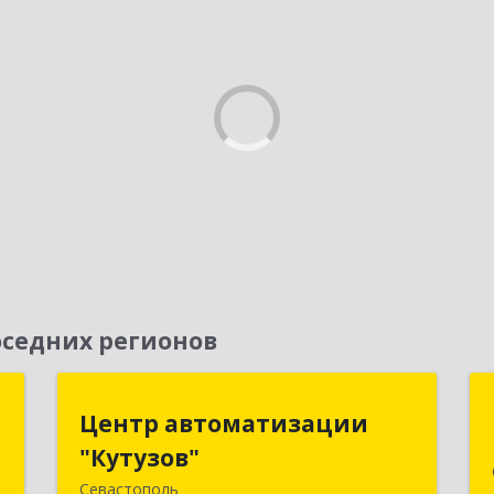
седних регионов
м
Центр автоматизации
Центр автоматизации
"Кутузов"
"Кутузов"
,
2
Севастополь
299011, Севастополь г, Генерала