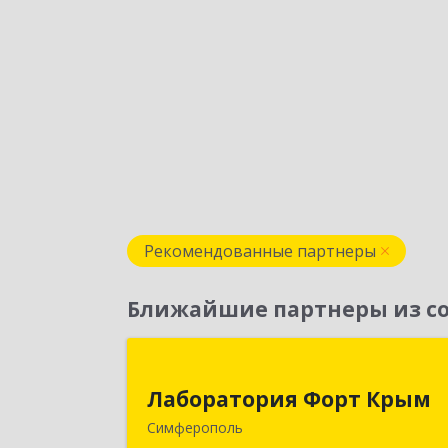
Рекомендованные партнеры
Ближайшие партнеры из со
Лаборатория Форт Кры
Лаборатория Форт Крым
295034, Крым Респ, Симферополь г
Симферополь
Киевская ул, дом № 79, оф.90