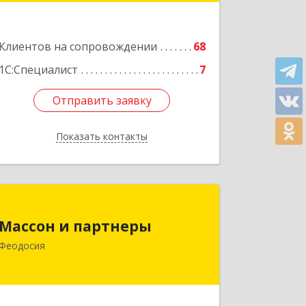
Подробнее
Клиентов на сопровождении
68
1С:Специалист
7
Отправить заявку
Отправить заявку
Показать контакты
Назад
Массон и партнеры
Массон и партнеры
298112, Крым Респ, Феодосия г,
Феодосия
Крымская ул, дом № 31
Подробнее