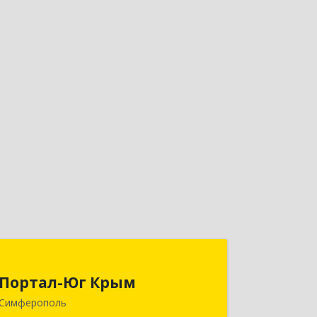
Портал-Юг Крым
Портал-Юг Крым
295015, Крым Респ, Симферополь г,
Симферополь
Козлова ул, дом № 27