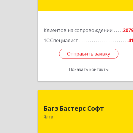
Подробне
Клиентов на сопровождении
207
1С:Специалист
4
Отправить заявку
Отправить заявку
Показать контакты
Назад
Багз Бастерс Соф
Багз Бастерс Софт
298603, Крым Респ, Ялта г, Свердлов
Ялта
ул, дом № 3