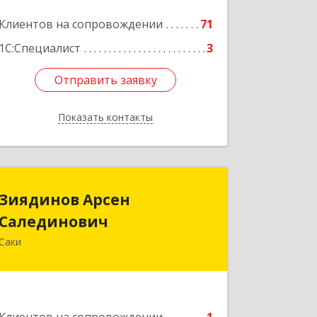
Клиентов на сопровождении
71
1С:Специалист
3
Отправить заявку
Отправить заявку
Показать контакты
Назад
Зиядинов Арсен
Зиядинов Арсен
Салединович
Салединович
Саки
г.Саки, Интернациональная, 5/2, кв.1
Подробнее