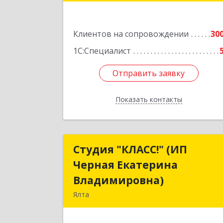
Подробне
Клиентов на сопровождении
30
1С:Специалист
Отправить заявку
Отправить заявку
Показать контакты
Назад
Студия "КЛАСС!" (ИП
Студия "КЛАСС!" (И
Черная Екатерина
Черная Екатерин
Владимировна)
Владимировна
Ялта
98600, г. Ялта, ул. Свердлова, 2