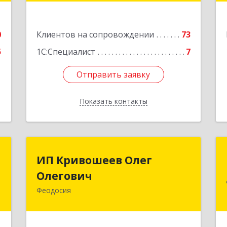
е
Подробнее
0
Клиентов на сопровождении
73
5
1С:Специалист
7
Отправить заявку
Отправить заявку
Показать контакты
Назад
П
ИП Кривошеев Олег
ИП Кривошеев Олег
а
Олегович
Олегович
)
Феодосия
Подробнее
4