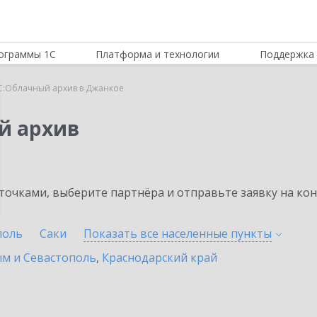
ограммы 1С
Платформа и технологии
Поддержка 
С:Облачный архив в Джанкое
й архив
очками, выберите партнёра и отправьте заявку на ко
поль
Саки
Показать все населенные
пункты
ым и Севастополь
,
Краснодарский край