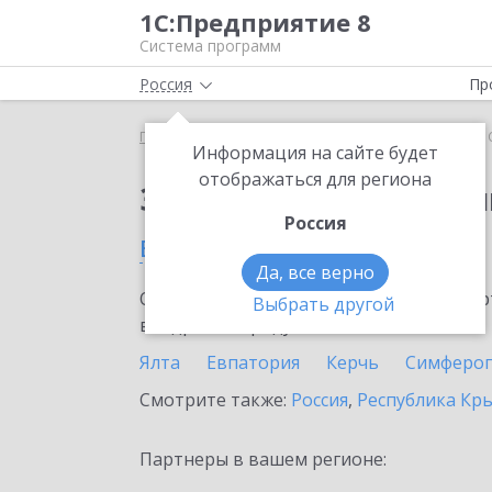
1С:Предприятие 8
Система программ
Россия
Пр
Главная
Сервисы ИТС
1С:Облачный архив
1
Информация на сайте будет
отображаться для региона
Заказать 1С:Облачны
Россия
в Джанкое
Да, все верно
Ознакомьтесь с информационными карт
Выбрать другой
внедрение продукта.
Ялта
Евпатория
Керчь
Симферо
Смотрите также:
Россия
,
Республика Кр
Партнеры в вашем регионе: