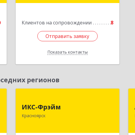
Подробнее
7
е
0
Клиентов на сопровождении
8
Отправить заявку
Отправить заявку
Показать контакты
Назад
седних регионов
,
ИКС-Фрэйм
,
ИКС-Фрэйм
660077, Красноярский край,
с
Красноярск
Красноярск г, Батурина ул, дом № 32,
пом.4
,