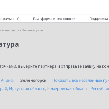
ограммы 1С
Платформа и технологии
Поддержка 
Номенклатура в Зеленогорске
атура
очками, выберите партнёра и отправьте заявку на ко
Ачинск
Зеленогорск
Показать все населенные
пу
край
,
Иркутская область
,
Кемеровская область
,
Республик