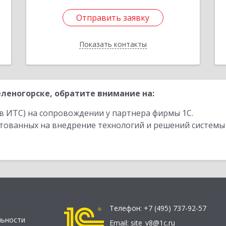
Отправить заявку
Отправить заявку
Показать контакты
Назад
леногорске, обратите внимание на:
в ИТС) на сопровождении у партнера фирмы 1С.
стованных на внедрение технологий и решений системы
Телефон:
+7 (495) 737-92-57
льности
Email:
site_v8@1c.ru