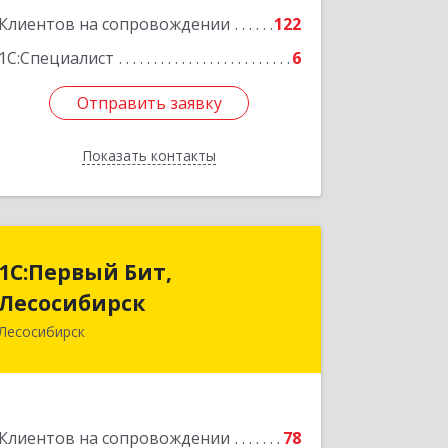
Клиентов на сопровождении
122
1С:Специалист
6
Отправить заявку
Отправить заявку
Показать контакты
Назад
1С:Первый Бит,
1С:Первый Бит,
Лесосибирск
Лесосибирск
Лесосибирск
662544, Красноярский край,
Лесосибирск г, Привокзальная ул,
дом № 12, оф.216
Подробнее
Клиентов на сопровождении
78