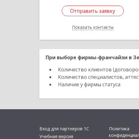
Отправить заявку
Отправить заявку
Показать контакты
Назад
При выборе фирмы-франчайзи в Зе
Количество клиентов (договоро
Количество специалистов, атте
Наличие у фирмы статуса
Вход для партнеров 1С
Политика
конфиденциа
Учебная версия