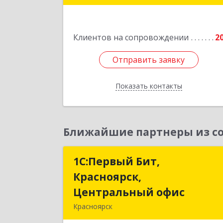
кв.3
Подробне
Клиентов на сопровождении
2
Отправить заявку
Отправить заявку
Показать контакты
Назад
Ближайшие партнеры из со
1С:Первый Бит,
1С:Первый Бит
Красноярск,
Красноярск
Центральный офис
Центральный офи
Красноярск
660017, Красноярский край