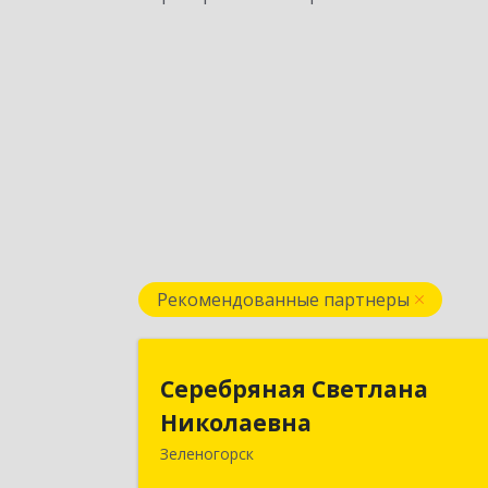
Рекомендованные партнеры
Серебряная Светлан
Серебряная Светлана
Николаевн
Николаевна
Зеленогорск
663690, Краноярский край
Зленогорск г, Энергетиков, дом № 14