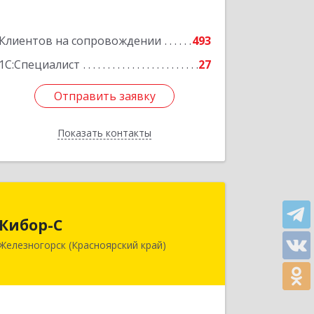
Подробнее
Клиентов на сопровождении
493
1С:Специалист
27
Отправить заявку
Отправить заявку
Показать контакты
Назад
Кибор-С
Кибор-С
662973, Красноярский край,
Железногорск (Красноярский край)
Железногорск г, Белорусская ул, дом
№ 30 Б, пом.16
Подробнее