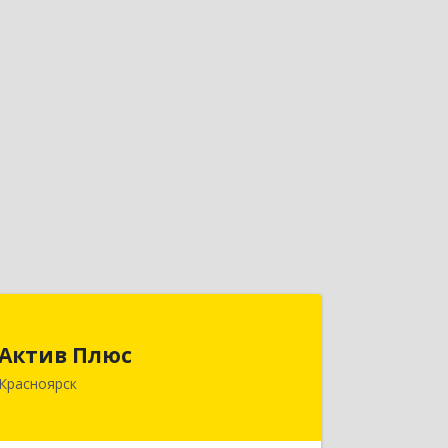
Актив Плюс
Актив Плюс
660017, Красноярский край,
Красноярск
Красноярск г, Обороны ул, дом № 3,
оф.220