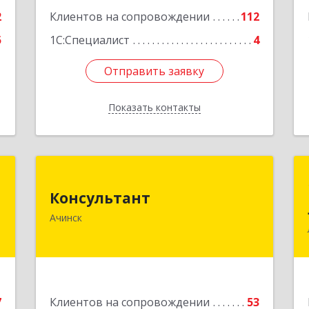
2
Клиентов на сопровождении
112
5
1С:Специалист
4
Отправить заявку
Отправить заявку
Показать контакты
Назад
к
Консультант
Консультант
,
662159, Красноярский край, Ачинск г,
Ачинск
5
Юго-Восточный район, дом № 21А
е
Подробнее
7
Клиентов на сопровождении
53