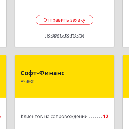
Отправить заявку
Отправить заявку
Показать контакты
Назад
а
Софт-Финанс
т
Софт-Финанс
662150, Красноярский край, Ачинск г,
Ачинск
1-й мкр, дом № 55А, корпус 2
,
4
Подробнее
е
6
Клиентов на сопровождении
12