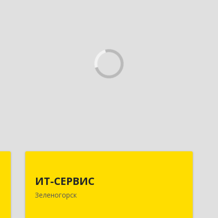
а
ИТ-СЕРВИС
а
ИТ-СЕРВИС
663690, Красноярский край,
Зеленогорск
Зеленогорск г, Гагарина ул, дом № 34
,
,