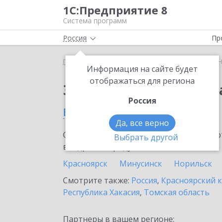
1С:Предприятие 8
Система программ
Россия
Пр
Главная
Сервисы ИТС
1С:Номенклатура
1С:
Информация на сайте будет
отображаться для региона
Заказать 1С:Номенкл
Россия
в Зеленогорске
Да, все верно
Ознакомьтесь с информационными карт
Выбрать другой
внедрение продукта.
Красноярск
Минусинск
Норильск
Смотрите также:
Россия
,
Красноярский 
Республика Хакасия
,
Томская область
Партнеры в вашем регионе: