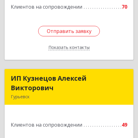
Клиентов на сопровождении
70
Отправить заявку
Отправить заявку
Показать контакты
Назад
ИП Кузнецов Алексей
ИП Кузнецов Алексей
Викторович
Викторович
Гурьевск
652780, Кемеровская обл, Гурьевский р-н,
Гурьевск г, Суворова ул, дом № 32
Клиентов на сопровождении
49
Подробнее