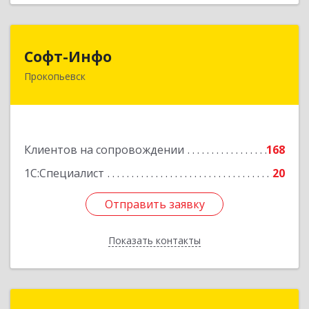
Софт-Инфо
Софт-Инфо
Прокопьевск
653039, Кемеровская область - Кузбасс,
Прокопьевск г, Институтская ул, дом № 9а,
оф.15
Подробнее
Клиентов на сопровождении
168
1С:Специалист
20
Отправить заявку
Отправить заявку
Показать контакты
Назад