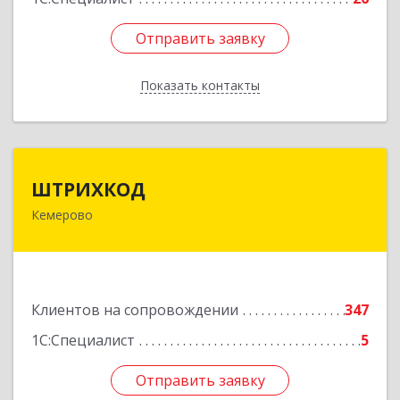
Отправить заявку
Отправить заявку
Показать контакты
Назад
ШТРИХКОД
ШТРИХКОД
Кемерово
650043, Кемеровская область - Кузбасс обл,
Кемерово г, Красноармейская ул, дом № 121
Подробнее
Клиентов на сопровождении
347
1С:Специалист
5
Отправить заявку
Отправить заявку