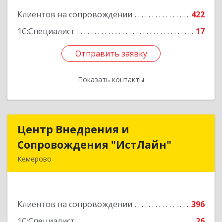
Клиентов на сопровождении
422
Подробнее
1С:Специалист
17
Отправить заявку
Отправить заявку
Показать контакты
Назад
Центр Внедрения и
Центр Внедрения и
Сопровождения "ИстЛайн"
Сопровождения "ИстЛайн"
Кемерово
650000, Кемеровская область - Кузбасс обл, г.о.
Кемеровский, Кемерово г, Мичурина ул, дом №
13А, этаж 3, пом.2, оф.301
Клиентов на сопровождении
396
Подробнее
1С:Специалист
26