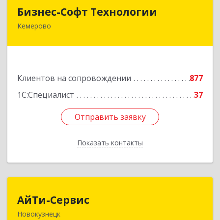
Бизнес-Софт Технологии
Бизнес-Софт Технологии
Кемерово
650992, Кемеровская область - Кузбасс обл,
Кемерово г, Советский пр-кт, дом № 2/8, оф.401
Подробнее
Клиентов на сопровождении
877
1С:Специалист
37
Отправить заявку
Отправить заявку
Показать контакты
Назад
АйТи-Сервис
АйТи-Сервис
Новокузнецк
654005, Кемеровская область - Кузбасс обл,