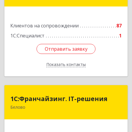
31-2
Подробнее
Клиентов на сопровождении
87
1С:Специалист
1
Отправить заявку
Отправить заявку
Показать контакты
Назад
1С:Франчайзинг. IT-решения
1С:Франчайзинг. IT-решения
Белово
652600, Кемеровская обл, Белово г,
Железнодорожный пер, дом № 27
Подробнее