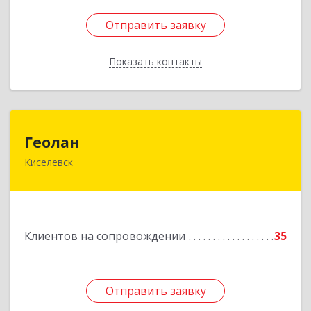
Отправить заявку
Отправить заявку
Показать контакты
Назад
Геолан
Геолан
Киселевск
652700, Кемеровская обл, Киселевск г,
Транспортная ул, дом № 54
Подробнее
Клиентов на сопровождении
35
Отправить заявку
Отправить заявку