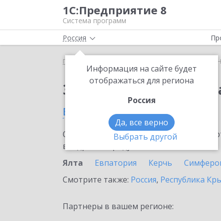
1С:Предприятие 8
Система программ
Россия
Пр
Главная
Сервисы ИТС
1С:Номенклатура
1С:
Информация на сайте будет
отображаться для региона
Заказать 1С:Номенкл
Россия
в Ялте
Да, все верно
Ознакомьтесь с информационными карт
Выбрать другой
внедрение продукта.
Ялта
Евпатория
Керчь
Симферо
Смотрите также:
Россия
,
Республика Кр
Партнеры в вашем регионе: