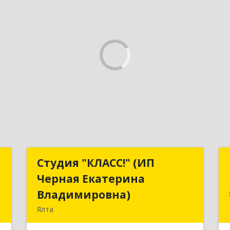
т
Студия "КЛАСС!" (ИП
Студия "КЛАСС!" (ИП
Черная Екатерина
Черная Екатерина
а
Владимировна)
Владимировна)
4
Ялта
98600, г. Ялта, ул. Свердлова, 24
е