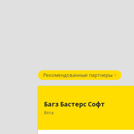
Рекомендованные партнеры
Багз Бастерс Соф
Багз Бастерс Софт
298603, Крым Респ, Ялта г, Свердлов
Ялта
ул, дом № 3
Подробне