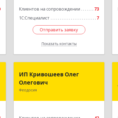
0
Клиентов на сопровождении
73
1С:Специалист
7
Отправить заявку
Отправить заявку
Показать контакты
Назад
т
ИП Кривошеев Олег
ИП Кривошеев Олег
Олегович
Олегович
.
а
Феодосия
0
Подробнее
е