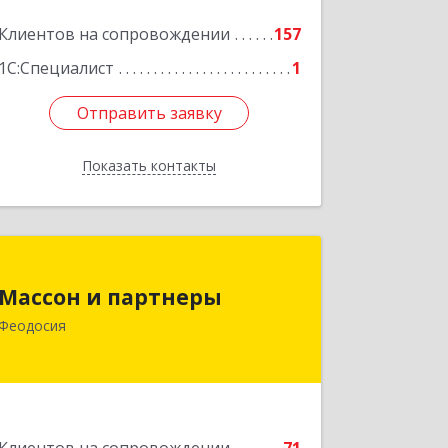
Клиентов на сопровождении
157
1С:Специалист
1
Отправить заявку
Отправить заявку
Показать контакты
Назад
Массон и партнеры
Массон и партнеры
298112, Крым Респ, Феодосия г,
Феодосия
Крымская ул, дом № 31
Подробнее