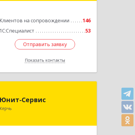
Подробнее
Клиентов на сопровождении
146
1С:Специалист
53
Отправить заявку
Отправить заявку
Показать контакты
Назад
Юнит-Сервис
Юнит-Сервис
298300, Крым Респ, Керчь г,
Керчь
Кооперативный пер, дом № 26
Подробнее