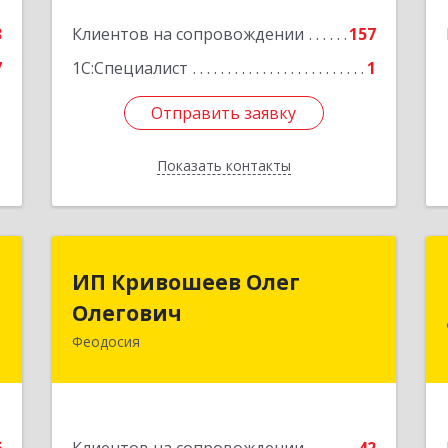
3
Клиентов на сопровождении
157
7
1С:Специалист
1
Отправить заявку
Отправить заявку
Показать контакты
Назад
П
ИП Кривошеев Олег
ИП Кривошеев Олег
а
Олегович
Олегович
)
Феодосия
Подробнее
4
е