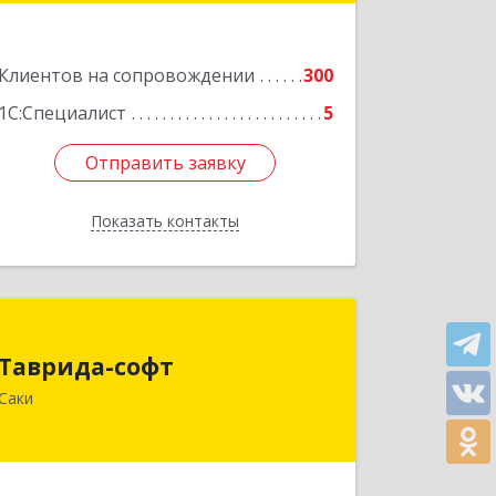
Подробнее
Клиентов на сопровождении
300
1С:Специалист
5
Отправить заявку
Отправить заявку
Показать контакты
Назад
Таврида-софт
Таврида-софт
296574, Крым Респ, м.р-н Сакский с.п.
Саки
Новофедоровское, Новофедоровка
пгт, 30 Авиаполка ул, дом № 10
Подробнее