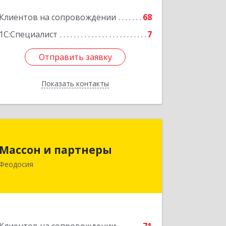
Клиентов на сопровождении
68
1С:Специалист
7
Отправить заявку
Отправить заявку
Показать контакты
Назад
Массон и партнеры
Массон и партнеры
298112, Крым Респ, Феодосия г,
Феодосия
Крымская ул, дом № 31
Подробнее