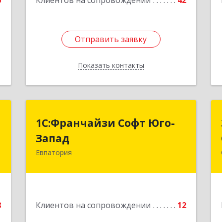
6
Клиентов на сопровождении
42
Отправить заявку
Отправить заявку
Показать контакты
Назад
"
1С:Франчайзи Софт Юго-
1С:Франчайзи Софт Юго-
Запад
Запад
а
0
Евпатория
297407, Крым Респ, Евпатория г,
Победы пр-кт, дом № 13, кв.45
е
Подробнее
8
Клиентов на сопровождении
12