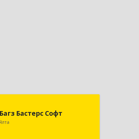
Багз Бастерс Софт
Багз Бастерс Софт
298603, Крым Респ, Ялта г, Свердлова
Ялта
ул, дом № 34