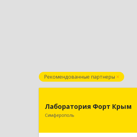
Рекомендованные партнеры
Лаборатория Форт Кры
Лаборатория Форт Крым
295034, Крым Респ, Симферополь г
Симферополь
Киевская ул, дом № 79, оф.90
Подробне