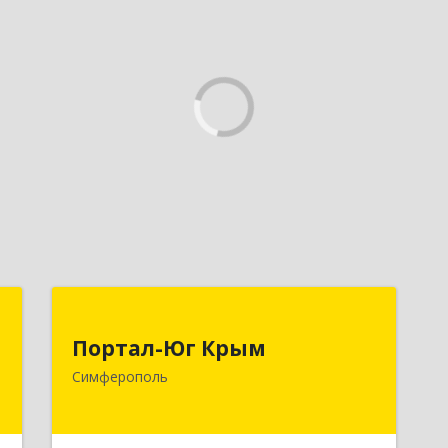
м
Портал-Юг Крым
Портал-Юг Крым
,
295015, Крым Респ, Симферополь г,
Симферополь
2
Козлова ул, дом № 27
е
Подробнее