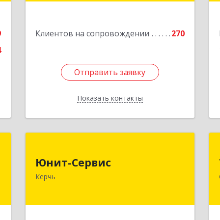
Подробнее
е
9
Клиентов на сопровождении
270
4
Отправить заявку
Отправить заявку
Показать контакты
Назад
р
Юнит-Сервис
Юнит-Сервис
,
298300, Крым Респ, Керчь г,
Керчь
7
Кооперативный пер, дом № 26
е
Подробнее