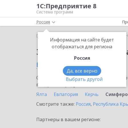
1С:Предприятие 8
Система программ
Россия
Пр
Главная
Сервисы ИТС
1С:Номенклатура
1С:
Информация на сайте будет
отображаться для региона
Заказать 1С:Номенкл
Россия
в Симферополе
Да, все верно
Ознакомьтесь с информационными карт
Выбрать другой
внедрение продукта.
Ялта
Евпатория
Керчь
Симферо
Смотрите также:
Россия
,
Республика Кр
Партнеры в вашем регионе: