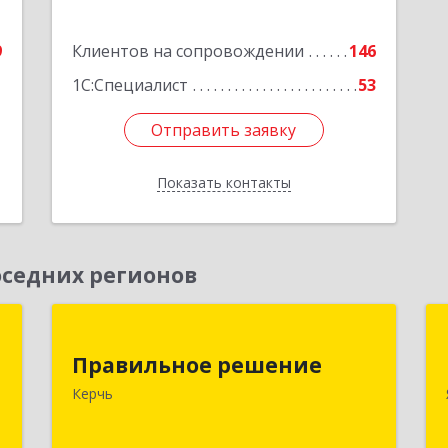
9
Клиентов на сопровождении
146
1
1С:Специалист
53
Отправить заявку
Отправить заявку
Показать контакты
Назад
седних регионов
и
Правильное решение
"
Правильное решение
298330, Крым Респ, Керчь г,
Керчь
Адмиралтейский проезд, дом № 1
а
1