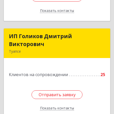
Показать контакты
Назад
ИП Голиков Дмитрий
ИП Голиков Дмитрий
Викторович
Викторович
Туапсе
352803, Краснодарский край, Туапсинский р-н,
Туапсе г, Калараша ул, дом № 53, кв.4
Клиентов на сопровождении
25
Подробнее
Отправить заявку
Отправить заявку
Показать контакты
Назад