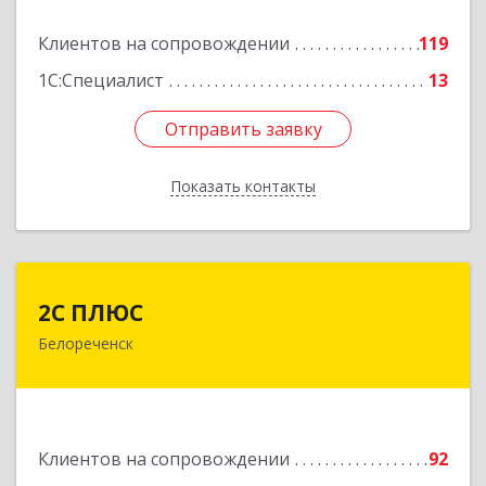
Подробнее
Клиентов на сопровождении
119
1С:Специалист
13
Отправить заявку
Отправить заявку
Показать контакты
Назад
2С ПЛЮС
2С ПЛЮС
Белореченск
352630, Краснодарский край, Белореченский р-
н, Белореченск г, Мира ул, дом № 63
Подробнее
Клиентов на сопровождении
92