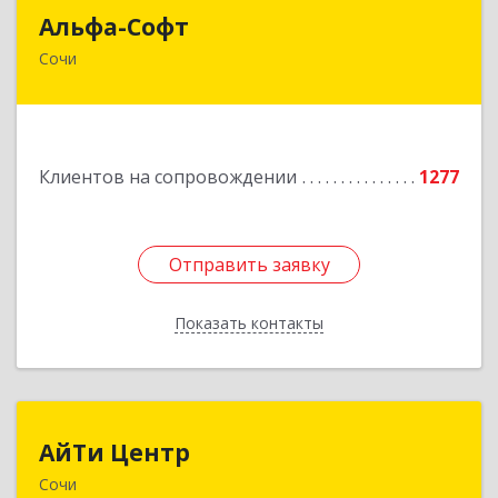
Альфа-Софт
Альфа-Софт
Сочи
354000, Краснодарский край, Сочи г, Роз ул,
дом № 119, этаж 3
Подробнее
Клиентов на сопровождении
1277
Отправить заявку
Отправить заявку
Показать контакты
Назад
АйТи Центр
АйТи Центр
Сочи
354000, Краснодарский край, Сочи, Московская