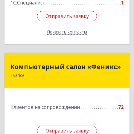
1С:Специалист
1
Отправить заявку
Отправить заявку
Показать контакты
Назад
Компьютерный салон «Феникс»
Компьютерный салон «Феникс»
Туапсе
352800, Краснодарский край, Туапсинский р-н,
Туапсе г, Красной Армии ул, дом № 22
Подробнее
Клиентов на сопровождении
72
Отправить заявку
Отправить заявку