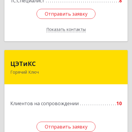
1С:Специалист
8
Отправить заявку
Отправить заявку
Показать контакты
Назад
ЦЭТиКС
ЦЭТиКС
Горячий Ключ
353290, Краснодарский край, Горячий Ключ г,
Ленина ул, дом № 208, оф.21
Подробнее
Клиентов на сопровождении
10
Отправить заявку
Отправить заявку