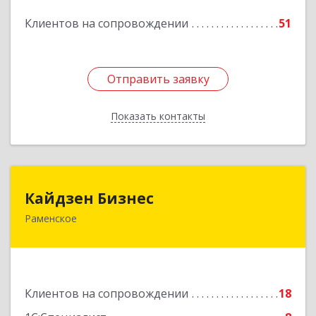
Подробнее
Клиентов на сопровождении
51
Отправить заявку
Отправить заявку
Показать контакты
Назад
Кайдзен Бизнес
Кайдзен Бизнес
Раменское
140165, Московская обл, Раменское г,
Гжельского Кирпичного Завода п, дом № 11,
кв.12
Подробнее
Клиентов на сопровождении
18