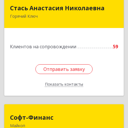
Стась Анастасия Николаевна
Стась Анастасия Николаевна
Горячий Ключ
353290, г. Горячий Ключ, ул. Ленина, д. 242,
кв.23
Подробнее
Клиентов на сопровождении
59
Отправить заявку
Отправить заявку
Показать контакты
Назад
Софт-Финанс
Софт-Финанс
Майкоп
385006, Адыгея Респ, Майкоп г, Калинина ул,