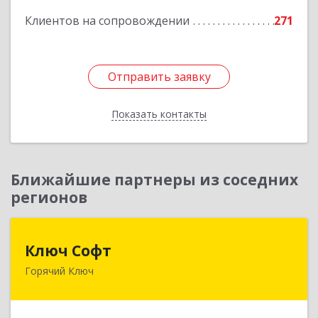
Клиентов на сопровождении
271
Отправить заявку
Отправить заявку
Показать контакты
Назад
Ближайшие партнеры из соседних
регионов
Ключ Софт
Ключ Софт
Горячий Ключ
353287, Краснодарский край, Горячий Ключ г,
Первомайский п, Бендуса ул, дом № 13