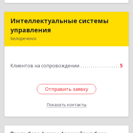
Интеллектуальные системы
Интеллектуальные системы
управления
управления
Белореченск
352630, Краснодарский край, Белореченск г,
Луценко ул, дом № 103
Клиентов на сопровождении
5
Подробнее
Отправить заявку
Отправить заявку
Показать контакты
Назад