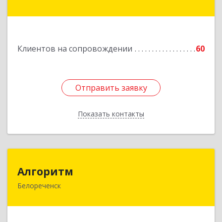
дом № 210С
Подробнее
Клиентов на сопровождении
60
Отправить заявку
Отправить заявку
Показать контакты
Назад
Алгоритм
Алгоритм
Белореченск
352630, Краснодарский край, Белореченский р-
н, Белореченск г, Гоголя ул, дом № 53, кв.75