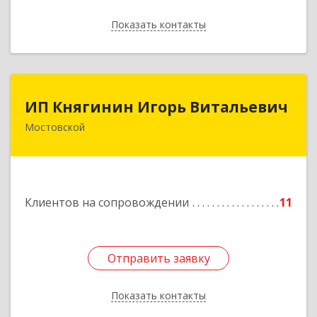
Показать контакты
Назад
ИП Княгинин Игорь Витальевич
ИП Княгинин Игорь Витальевич
Мостовской
352570, Краснодарский край, Мостовский р-н,
Мостовской пгт, Гоголя ул, дом № 113, кв.3
Подробнее
Клиентов на сопровождении
11
Отправить заявку
Отправить заявку
Показать контакты
Назад