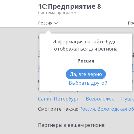
1С:Предприятие 8
Система программ
Россия
Пр
Главная
Сервисы ИТС
1С:Номенклатура
1С:
Информация на сайте будет
отображаться для региона
Заказать 1С:Номенкл
Россия
в Санкт-Петербурге и 
Да, все верно
Ознакомьтесь с информационными карт
Выбрать другой
внедрение продукта.
Санкт-Петербург
Всеволожск
Пушк
Смотрите также:
Россия
,
Вологодская о
Партнеры в вашем регионе: