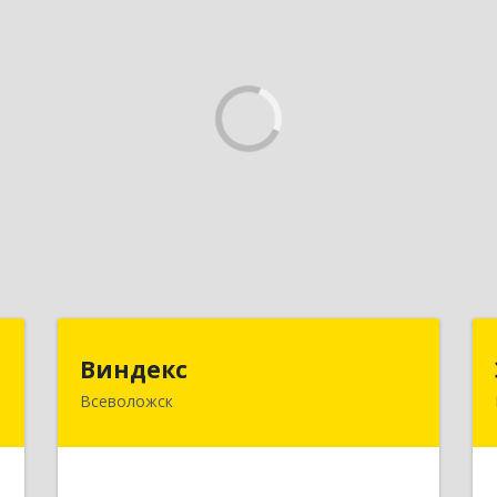
н
Виндекс
Виндекс
Всеволожск
й
188643, Ленинградская обл,
9
Всеволожский р-н, Всеволожск г,
Шинников ул, дом № 2, корпус 5,
оф.47
е