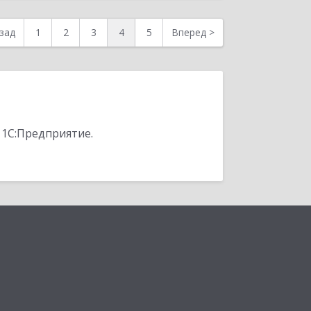
зад
1
2
3
4
5
Вперед
>
 1С:Предприятие.