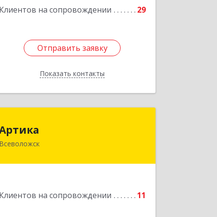
Клиентов на сопровождении
29
Отправить заявку
Отправить заявку
Показать контакты
Назад
Артика
Артика
Всеволожск
188645, Ленинградская обл,
Всеволожск г, Доктора Сотникова ул,
дом № 2, кв.86
Подробнее
Клиентов на сопровождении
11