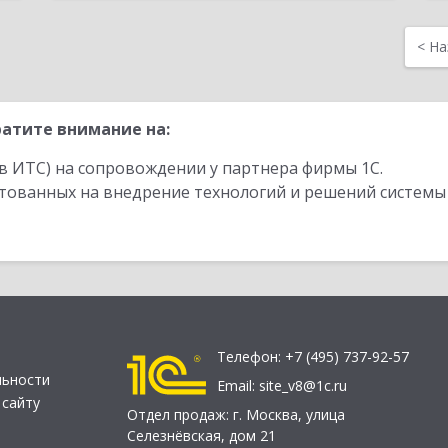
<
На
атите внимание на:
в ИТС) на сопровождении у партнера фирмы 1С.
стованных на внедрение технологий и решений системы
Телефон:
+7 (495) 737-92-57
льности
Email:
site_v8@1c.ru
 сайту
Отдел продаж:
г. Москва
,
улица
Селезнёвская, дом 21