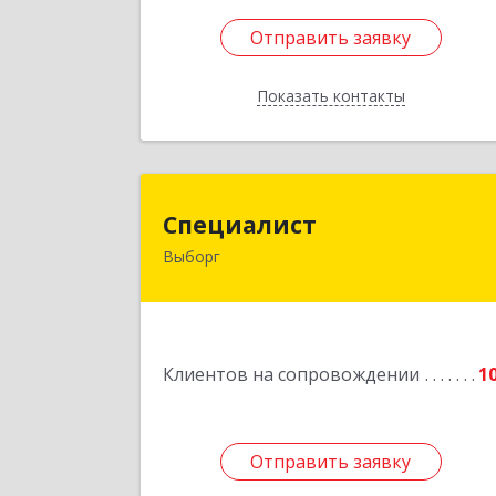
Отправить заявку
Отправить заявку
Показать контакты
Назад
Специалис
Специалист
Выборг
188800, Ленинградская обл
Выборгский р-н, Выборг г, Советска
ул, дом № 5, оф.
Подробне
Клиентов на сопровождении
1
Отправить заявку
Отправить заявку