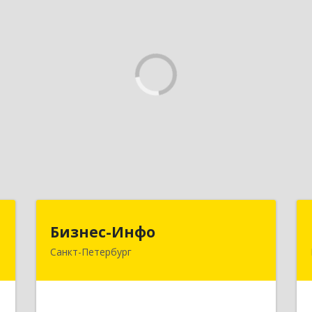
А
Бизнес-Инфо
Бизнес-Инфо
Санкт-Петербург
а
191119, Санкт-Петербург г,
А
Константина Заслонова ул, дом № 7,
литера А, пом.17-Н, часть 3,4,5
е