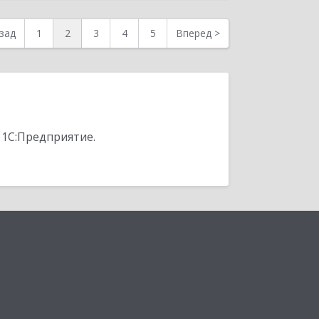
зад
1
2
3
4
5
Вперед
>
 1С:Предприятие.