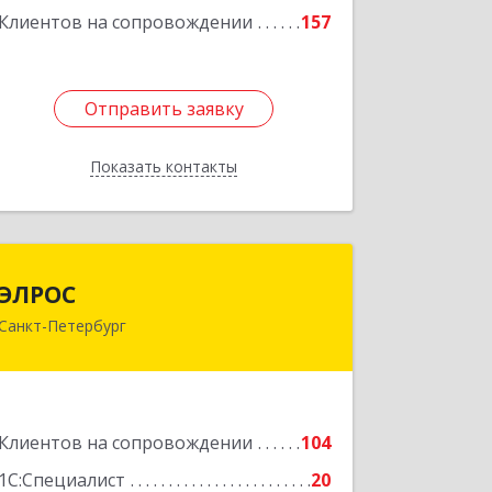
Подробнее
Клиентов на сопровождении
157
Отправить заявку
Отправить заявку
Показать контакты
Назад
ЭЛРОС
ЭЛРОС
Санкт-Петербург
191024, Санкт-Петербург г, Тележная
ул, дом № 22, кв.6
Подробнее
Клиентов на сопровождении
104
1С:Специалист
20