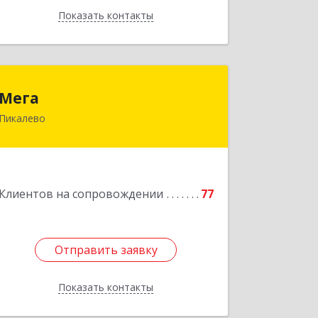
Показать контакты
Назад
Мега
Мега
Пикалево
187600, Ленинградская обл, Пикалево
г, Заводская ул, дом № 10
Подробнее
Клиентов на сопровождении
77
Отправить заявку
Отправить заявку
Показать контакты
Назад