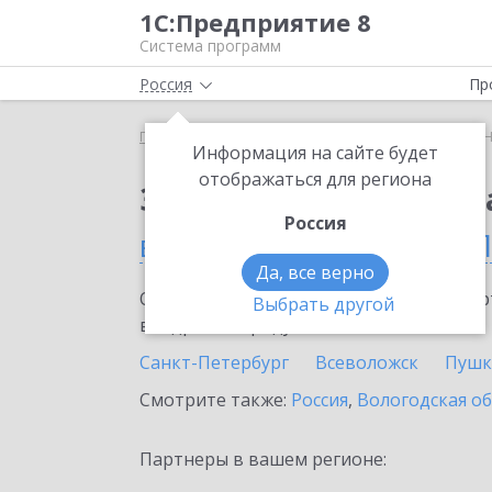
1С:Предприятие 8
Система программ
Россия
Пр
Главная
Сервисы ИТС
1С:Номенклатура
1С:
Информация на сайте будет
отображаться для региона
Заказать 1С:Номенкл
Россия
в Санкт-Петербурге и 
Да, все верно
Ознакомьтесь с информационными карт
Выбрать другой
внедрение продукта.
Санкт-Петербург
Всеволожск
Пушк
Смотрите также:
Россия
,
Вологодская о
Партнеры в вашем регионе: