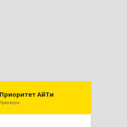
Приоритет АйТи
Приоритет АйТи
Приозерск
188760, Ленинградская обл,
Приозерский р-н, Приозерск г,
Калинина ул, дом № 39, этаж 2, ком. 31